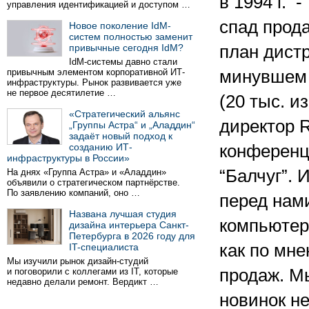
в 1994 г. 
управления идентификацией и доступом …
спад прод
Новое поколение IdM-
систем полностью заменит
привычные сегодня IdM?
план дист
IdM-системы давно стали
привычным элементом корпоративной ИТ-
минувшем 
инфраструктуры. Рынок развивается уже
не первое десятилетие …
(20 тыс. и
«Стратегический альянс
директор 
„Группы Астра“ и „Аладдин“
задаёт новый подход к
созданию ИТ-
конференц
инфраструктуры в России»
“Балчуг”. 
На днях «Группа Астра» и «Аладдин»
объявили о стратегическом партнёрстве.
По заявлению компаний, оно …
перед нами
Названа лучшая студия
компьютер
дизайна интерьера Санкт-
Петербурга в 2026 году для
как по мне
IT-специалиста
Мы изучили рынок дизайн-студий
продаж. М
и поговорили с коллегами из IT, которые
недавно делали ремонт. Вердикт …
новинок н