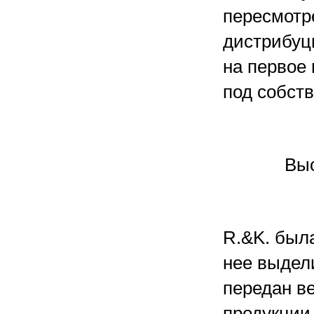
пересмотре
дистрибуци
на первое
под собств
Выс
R.&K. была
нее выдел
передан в
продукции к