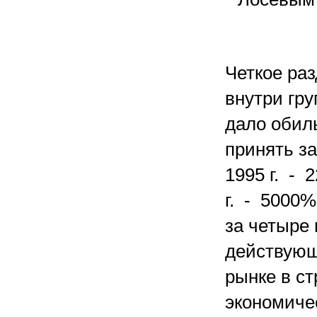
Четкое ра
внутри гр
дало обиль
принять за
1995 г. - 
г. - 5000
за четыре 
действующ
рынке в с
экономиче