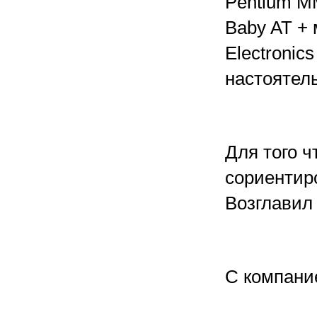
Pentium М
Baby AT + 
Electronic
настоятел
Для того 
сориентир
Возглавил 
С компани