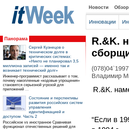
Новости
Обзо
Инновации
Ин
R.&K. 
Панорама
Сергей Кузнецов о
сборщи
техническом долге в
критических системах:
«Никто не планировал 3,5
миллиона записей — именно так и
(078)04`1997
возникает технический долг»
Владимир М
Инженер-программист рассказывает о том,
почему накопленные «кодовые упрощения»
становятся серьезной угрозой для
R.&K. нам
приложений …
Состояние и перспективы
развития российских систем
управления
идентификацией и
доступом. Часть 2
“Если в 19
Российское vs иностранное Сравнивая
функционал отечественных решений для