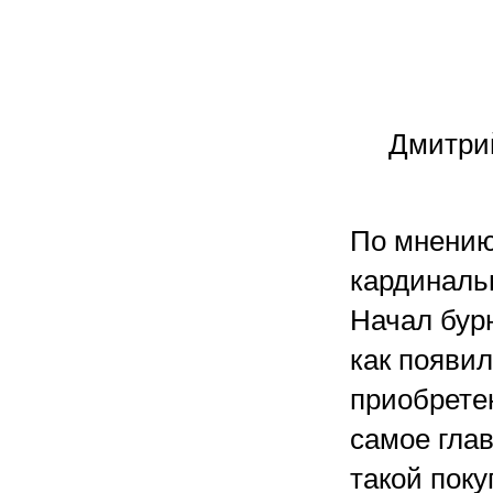
Дмитрий
По мнению 
кардиналь
Начал бур
как появи
приобрете
самое гла
такой поку