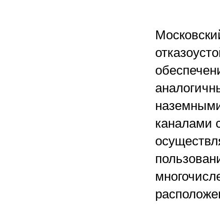
Московский
отказоуст
обеспечен
аналогичн
наземными
каналами с
осуществл
пользовани
многочисл
расположе