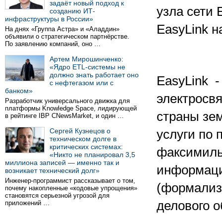
задаёт новый подход к
узла сети 
созданию ИТ-
инфраструктуры в России»
EasyLink н
На днях «Группа Астра» и «Аладдин»
объявили о стратегическом партнёрстве.
По заявлению компаний, оно …
Артем Мирошинченко:
«Ядро ETL-системы не
должно знать работает оно
EasyLink 
с нефтегазом или с
банком»
электросвя
Разработчик универсального движка для
платформы Knowledge Space, лидирующей
страны зе
в рейтинге IBP CNewsMarket, и один …
Сергей Кузнецов о
услуги по 
техническом долге в
критических системах:
факсимиль
«Никто не планировал 3,5
миллиона записей — именно так и
информаци
возникает технический долг»
Инженер-программист рассказывает о том,
(формализ
почему накопленные «кодовые упрощения»
становятся серьезной угрозой для
делового о
приложений …