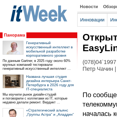
Новости
Обзо
Инновации
Ин
Открыт
Панорама
Генеративный
EasyLi
искусственный интеллект в
мобильной разработке
корпоративного уровня
По данным Gartner, в 2025 году около 60%
(078)04`1997
крупных компаний тестировали
Петр Чачин |
генеративный искусственный интеллект …
Названа лучшая студия
дизайна интерьера Санкт-
Петербурга в 2026 году для
IT-специалиста
По сообще
Мы изучили рынок дизайн-студий
и поговорили с коллегами из IT, которые
недавно делали ремонт. Вердикт …
телекомму
«Стратегический альянс
началась к
„Группы Астра“ и „Аладдин“