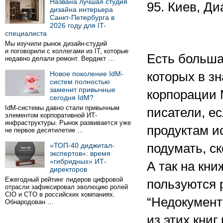
Названа лучшая студия
95. Киев, Диа
дизайна интерьера
Санкт-Петербурга в
2026 году для IT-
специалиста
Мы изучили рынок дизайн-студий
и поговорили с коллегами из IT, которые
Есть больша
недавно делали ремонт. Вердикт …
Новое поколение IdM-
которых в з
систем полностью
заменит привычные
корпорации M
сегодня IdM?
IdM-системы давно стали привычным
писатели, ес
элементом корпоративной ИТ-
инфраструктуры. Рынок развивается уже
продуктам 
не первое десятилетие …
«ТОП-40 диджитал-
подумать, с
экспертов»: время
«гибридных» ИТ-
А так на кн
директоров
Ежегодный рейтинг лидеров цифровой
пользуются р
отрасли зафиксировал эволюцию ролей
CIO и CTO в российских компаниях.
“Недокументи
Обнародован …
из этих книг