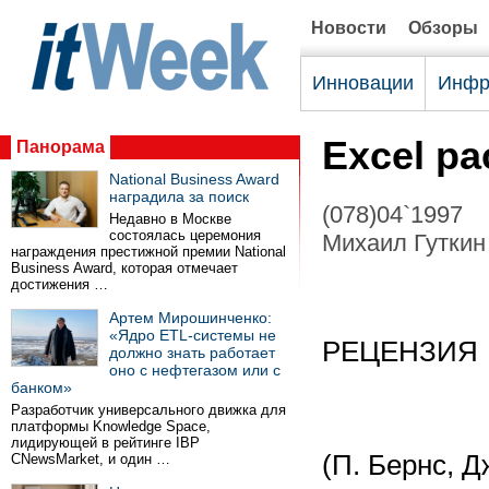
Новости
Обзоры
Инновации
Инфр
Excel р
Панорама
National Business Award
наградила за поиск
(078)04`1997
Недавно в Москве
состоялась церемония
Михаил Гуткин 
награждения престижной премии National
Business Award, которая отмечает
достижения …
Артем Мирошинченко:
«Ядро ETL-системы не
РЕЦЕНЗИЯ
должно знать работает
оно с нефтегазом или с
банком»
Разработчик универсального движка для
платформы Knowledge Space,
лидирующей в рейтинге IBP
(П. Бернс, 
CNewsMarket, и один …