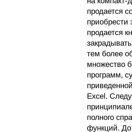
на компакт-
продается с
приобрести э
продается кн
закрадывать
тем более о
множество б
программ, с
приведенной
Excel. След
принципиале
полного спра
функций. До