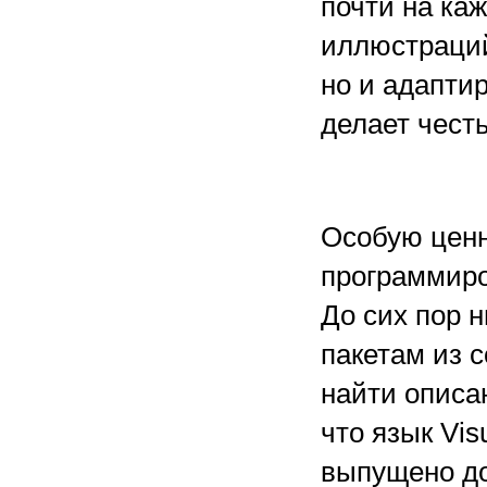
почти на ка
иллюстраций
но и адапти
делает чест
Особую ценн
программиро
До сих пор 
пакетам из с
найти описа
что язык Vis
выпущено до