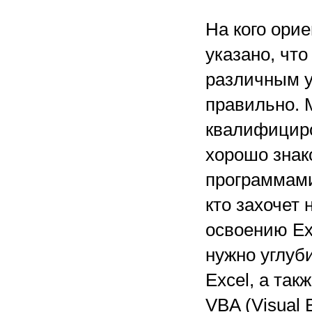
На кого ори
указано, что
различным у
правильно. 
квалифициро
хорошо знак
программами,
кто захочет 
освоению Exc
нужно углуб
Excel, а та
VBA (Visual B