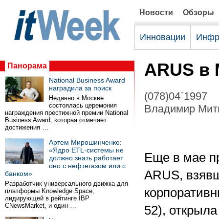
Новости
Обзоры
Инновации
Инфр
ARUS в 
Панорама
National Business Award
наградила за поиск
(078)04`1997
Недавно в Москве
состоялась церемония
Владимир Мит
награждения престижной премии National
Business Award, которая отмечает
достижения …
Артем Мирошинченко:
«Ядро ETL-системы не
Еще в мае п
должно знать работает
оно с нефтегазом или с
ARUS, взявш
банком»
Разработчик универсального движка для
корпоративн
платформы Knowledge Space,
лидирующей в рейтинге IBP
CNewsMarket, и один …
52), открыл