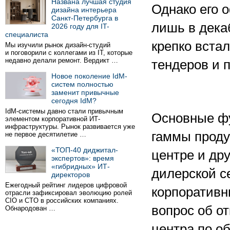
Названа лучшая студия
Однако его 
дизайна интерьера
Санкт-Петербурга в
лишь в дека
2026 году для IT-
специалиста
крепко встал
Мы изучили рынок дизайн-студий
и поговорили с коллегами из IT, которые
недавно делали ремонт. Вердикт …
тендеров и 
Новое поколение IdM-
систем полностью
заменит привычные
сегодня IdM?
IdM-системы давно стали привычным
Основные ф
элементом корпоративной ИТ-
инфраструктуры. Рынок развивается уже
гаммы проду
не первое десятилетие …
«ТОП-40 диджитал-
центре и др
экспертов»: время
«гибридных» ИТ-
дилерской с
директоров
Ежегодный рейтинг лидеров цифровой
корпоративн
отрасли зафиксировал эволюцию ролей
CIO и CTO в российских компаниях.
вопрос об о
Обнародован …
центра по о