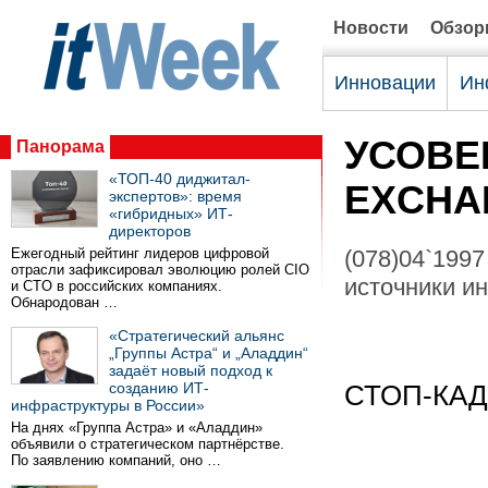
Новости
Обзо
Инновации
Ин
УСОВЕ
Панорама
«ТОП-40 диджитал-
EXCHA
экспертов»: время
«гибридных» ИТ-
директоров
Ежегодный рейтинг лидеров цифровой
(078)04`1997
отрасли зафиксировал эволюцию ролей CIO
источники и
и CTO в российских компаниях.
Обнародован …
«Стратегический альянс
„Группы Астра“ и „Аладдин“
задаёт новый подход к
созданию ИТ-
СТОП-КА
инфраструктуры в России»
На днях «Группа Астра» и «Аладдин»
объявили о стратегическом партнёрстве.
По заявлению компаний, оно …