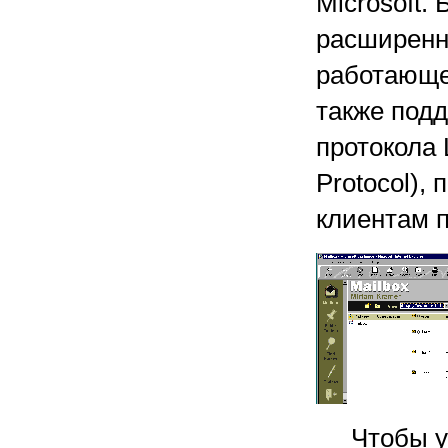
Microsoft.
расширенн
работающег
также под
протокола 
Protocol),
клиентам п
Чтобы уви