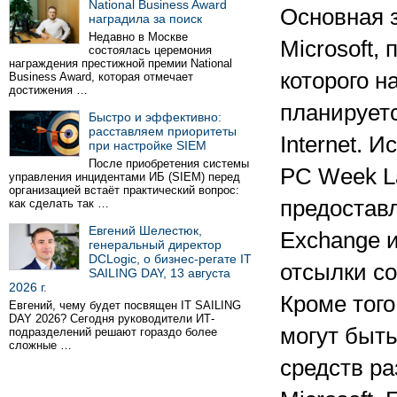
National Business Award
Основная з
наградила за поиск
Недавно в Москве
Microsoft,
состоялась церемония
награждения престижной премии National
которого н
Business Award, которая отмечает
достижения …
планируется
Быстро и эффективно:
расставляем приоритеты
Internet. 
при настройке SIEM
После приобретения системы
PC Week La
управления инцидентами ИБ (SIEM) перед
организацией встаёт практический вопрос:
предоставл
как сделать так …
Евгений Шелестюк,
Exchange и
генеральный директор
DCLogic, о бизнес-регате IT
отсылки со
SAILING DAY, 13 августа
2026 г.
Кроме того
Евгений, чему будет посвящен IT SAILING
DAY 2026? Сегодня руководители ИТ-
могут быт
подразделений решают гораздо более
сложные …
средств ра