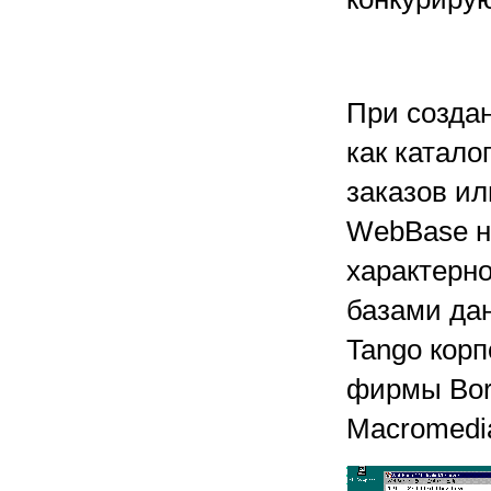
При созда
как катало
заказов и
WebBase не
характерно
базами да
Tango корп
фирмы Borl
Macromedi