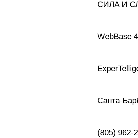
СИЛА И С
WebBase 4
ExperTelli
Санта-Бар
(805) 962-