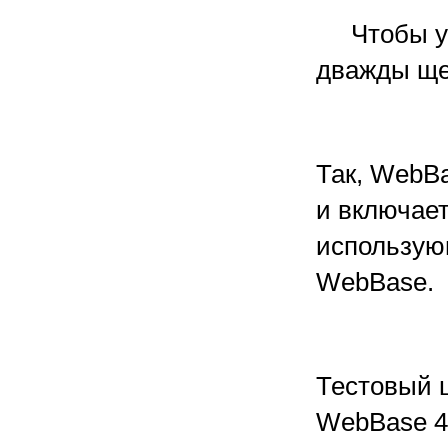
Чтобы уви
дважды ще
Так, WebB
и включае
использую
WebBase.
Тестовый 
WebBase 4.