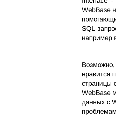
Interface 
WebBase не
помогающи
SQL-запрос
например в 
Возможно,
нравится 
страницы с
WebBase м
данных с W
проблемам