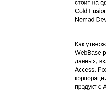
стоит на о
Cold Fusio
Nomad Deve
Как утверж
WebBase р
данных, вк
Access, Fox
корпорации
продукт с 