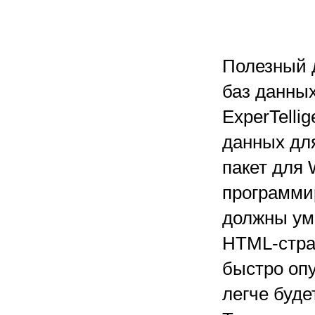
Полезный д
баз данны
ExperTelli
данных для
пакет для
программи
должны ум
HTML-стра
быстро опу
легче буде