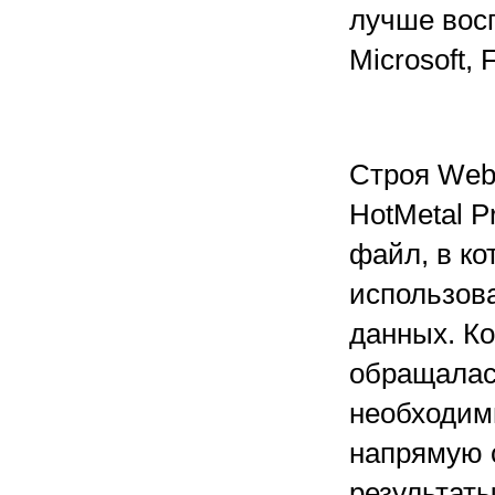
лучше вос
Microsoft,
Строя Web
HotMetal P
файл, в к
использов
данных. К
обращалас
необходим
напрямую 
результат