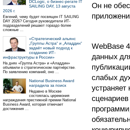
DCLogic, о бизнес-регате IT
Он не обес
SAILING DAY, 13 августа
2026 г.
приложений
Евгений, чему будет посвящен IT SAILING
DAY 2026? Сегодня руководители ИТ-
подразделений решают гораздо более
сложные …
«Стратегический альянс
„Группы Астра“ и „Аладдин“
WebBase 4.
задаёт новый подход к
созданию ИТ-
данных дл
инфраструктуры в России»
На днях «Группа Астра» и «Аладдин»
публикации
объявили о стратегическом партнёрстве.
По заявлению компаний, оно …
слабых дух
National Business Award
наградила за поиск
устраняет
Недавно в Москве
состоялась церемония
сценариев 
награждения престижной премии National
Business Award, которая отмечает
программир
достижения …
обязатель
конкуриру