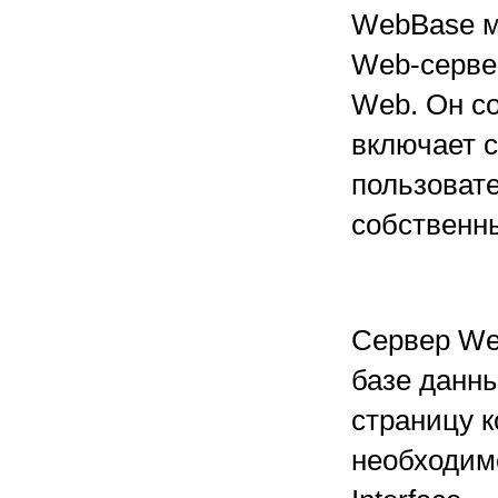
WebBase м
Web-серве
Web. Он с
включает 
пользоват
собственн
Сервер We
базе данн
страницу 
необходим