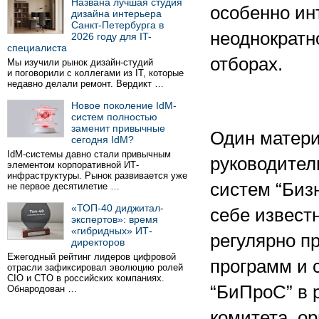
Названа лучшая студия
особенно ин
дизайна интерьера
Санкт-Петербурга в
неоднократн
2026 году для IT-
специалиста
отборах.
Мы изучили рынок дизайн-студий
и поговорили с коллегами из IT, которые
недавно делали ремонт. Вердикт …
Новое поколение IdM-
систем полностью
заменит привычные
Один матери
сегодня IdM?
IdM-системы давно стали привычным
руководител
элементом корпоративной ИТ-
инфраструктуры. Рынок развивается уже
систем “Биз
не первое десятилетие …
«ТОП-40 диджитал-
себе известн
экспертов»: время
«гибридных» ИТ-
регулярно п
директоров
Ежегодный рейтинг лидеров цифровой
программ и 
отрасли зафиксировал эволюцию ролей
CIO и CTO в российских компаниях.
“БиПроС” в 
Обнародован …
комитета, ор