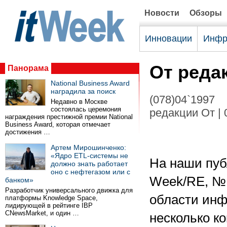
Новости
Обзоры
Инновации
Инфр
От реда
Панорама
National Business Award
наградила за поиск
(078)04`1997
Недавно в Москве
состоялась церемония
редакции От | 
награждения престижной премии National
Business Award, которая отмечает
достижения …
Артем Мирошинченко:
«Ядро ETL-системы не
На наши пуб
должно знать работает
оно с нефтегазом или с
Week/RE, № 
банком»
Разработчик универсального движка для
области инф
платформы Knowledge Space,
лидирующей в рейтинге IBP
CNewsMarket, и один …
несколько к