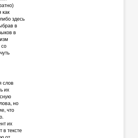
ратно)
 как
либо здесь
ыбрав в
зыков в
низм
 со
чуть
я слов
ь их
асную
лова, но
е, что
ю.
ент их
 в тексте
ую от