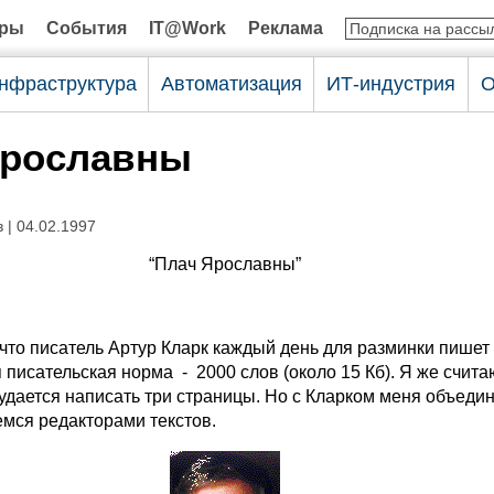
оры
События
IT@Work
Реклама
нфраструктура
Автоматизация
ИТ-индустрия
О
Ярославны
в
| 04.02.1997
“Плач Ярославны”
что писатель Артур Кларк каждый день для разминки пишет 
 писательская норма - 2000 слов (около 15 Кб). Я же счит
 удается написать три страницы. Но с Кларком меня объединя
уемся редакторами текстов.