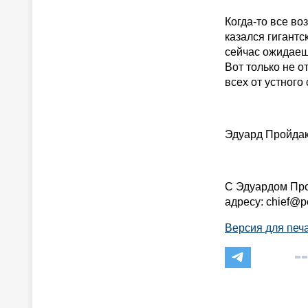
Когда-то все во
казался гигантс
сейчас ожидаеш
Вот только не о
всех от устного
Эдуард Пройда
С Эдуардом Про
адресу: chief@pc
Версия для печ