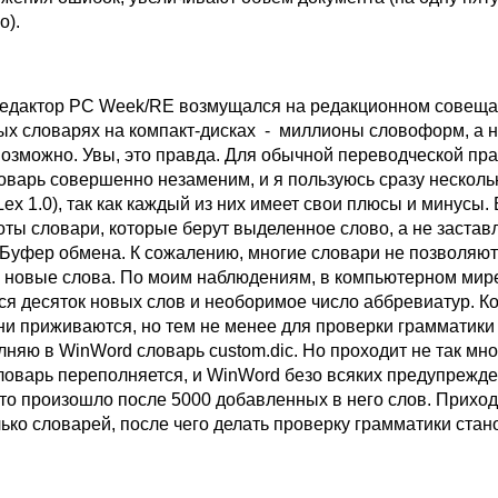
о).
едактор PC Week/RE возмущался на редакционном совеща
ных словарях на компакт-дисках - миллионы словоформ, а 
возможно. Увы, это правда. Для обычной переводческой пра
оварь совершенно незаменим, и я пользуюсь сразу несколь
iLex 1.0), так как каждый из них имеет свои плюсы и минусы.
оты словари, которые берут выделенное слово, а не застав
 Буфер обмена. К сожалению, многие словари не позволяют
х новые слова. По моим наблюдениям, в компьютерном мир
ся десяток новых слов и необоримое число аббревиатур. Ко
ни приживаются, но тем не менее для проверки грамматики
няю в WinWord словарь custom.dic. Но проходит не так мно
словарь переполняется, и WinWord безо всяких предупрежд
это произошло после 5000 добавленных в него слов. Прихо
ько словарей, после чего делать проверку грамматики стан