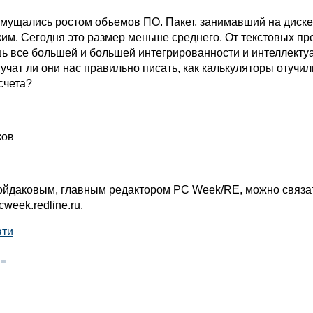
змущались ростом объемов ПО. Пакет, занимавший на диске
ким. Сегодня это размер меньше среднего. От текстовых п
ь все большей и большей интегрированности и интеллекту
тучат ли они нас правильно писать, как калькуляторы отучил
 счета?
ков
йдаковым, главным редактором PC Week/RE, можно связа
week.redline.ru.
ати