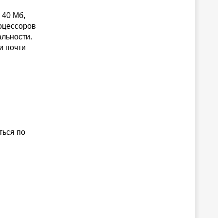
 40 Мб,
роцессоров
альности.
и почти
ться по