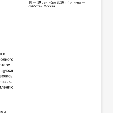
18 — 19 сентября 2026 г. (пятница —
суббота), Москва
к к
полного
ьютере
дящуюся
велась,
о языка
тлению,
ыми