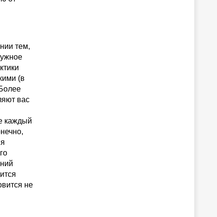
нии тем,
нужное
ктики
кими (в
 Более
ляют вас
е каждый
нечно,
 я
го
ений
дится
овится не