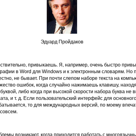
Эдуард Пройдаков
ствительно, привыкаешь. Я, например, очень быстро привы
рафии в Word для Windows и к электронным словарям. Но 
вестно, не бывает. При почти слепом наборе текста на комп
жество ошибок, когда случайно нажимаешь клавишу, нахо
буквой, либо когда при высокой скорости набора буква не в
ата, и т. д. Если пользовательский интерфейс для основног
батывается, то для международных версий, по моему впеча
 совсем.
блемы возникают, когда приходится работать с многоязычн