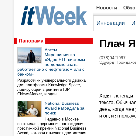
Новости
Обз
Инновации
И
Плач 
Панорама
Артем
Мирошинченко:
(078)04`1997
«Ядро ETL-системы
Эдуард Пройдако
не должно знать
работает оно с нефтегазом или с
банком»
Разработчик универсального движка
для платформы Knowledge Space,
лидирующей в рейтинге IBP
CNewsMarket, и один …
Ходят легенды, 
текста. Обычная
National Business
Award наградила за
день, когда мне
поиск
и он, и я польз
Недавно в Москве
состоялась церемония награждения
престижной премии National Business
Award, которая отмечает достижения