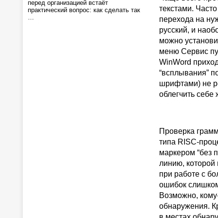
перед организацией встаёт
текстами. Часто
практический вопрос: как сделать так
…
перехода на нуж
русский, и наоб
можно установит
меню Сервис пун
WinWord приход
“всплывания” п
шрифтами) не р
облегчить себе 
Проверка грамм
типа RISC-проце
маркером “без 
линию, которой
при работе с б
ошибок слишком
Возможно, кому-
обнаружения. К
в местах обнар