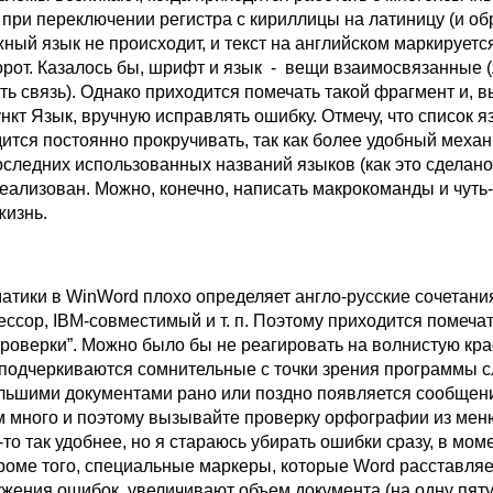
 при переключении регистра с кириллицы на латиницу (и об
ный язык не происходит, и текст на английском маркируется
орот. Казалось бы, шрифт и язык - вещи взаимосвязанные (
ь связь). Однако приходится помечать такой фрагмент и, в
кт Язык, вручную исправлять ошибку. Отмечу, что список я
ится постоянно прокручивать, так как более удобный меха
оследних использованных названий языков (как это сделано
еализован. Можно, конечно, написать макрокоманды и чуть-
жизнь.
атики в WinWord плохо определяет англо-русские сочетани
ссор, IBM-совместимый и т. п. Поэтому приходится помечат
проверки”. Можно было бы не реагировать на волнистую кр
 подчеркиваются сомнительные с точки зрения программы с
ольшими документами рано или поздно появляется сообщени
 много и поэтому вызывайте проверку орфографии из мен
то так удобнее, но я стараюсь убирать ошибки сразу, в мом
роме того, специальные маркеры, которые Word расставляет
ужения ошибок, увеличивают объем документа (на одну пят