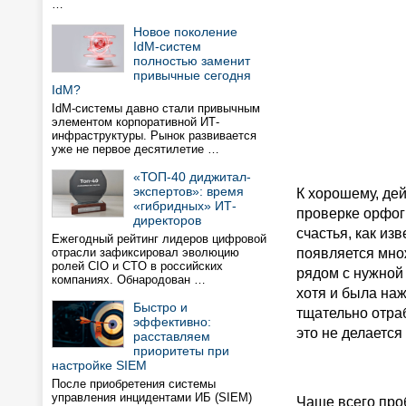
…
Новое поколение
IdM-систем
полностью заменит
привычные сегодня
IdM?
IdM-системы давно стали привычным
элементом корпоративной ИТ-
инфраструктуры. Рынок развивается
уже не первое десятилетие …
«ТОП-40 диджитал-
экспертов»: время
К хорошему, дей
«гибридных» ИТ-
проверке орфог
директоров
счастья, как из
Ежегодный рейтинг лидеров цифровой
отрасли зафиксировал эволюцию
появляется мно
ролей CIO и CTO в российских
рядом с нужной 
компаниях. Обнародован …
хотя и была наж
Быстро и
тщательно отра
эффективно:
это не делается
расставляем
приоритеты при
настройке SIEM
После приобретения системы
управления инцидентами ИБ (SIEM)
Чаще всего про