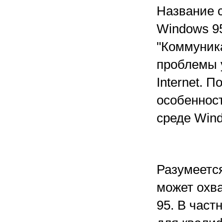
Название 
Windows 95
"Коммуник
проблемы у
Internet. 
особеннос
среде Wind
Разумеется
может охв
95. В част