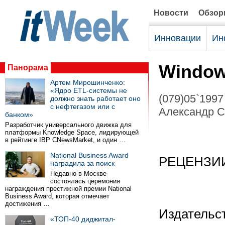
Новости
Обзо
Инновации
Ин
Window
Панорама
Артем Мирошинченко:
«Ядро ETL-системы не
(079)05`1997
должно знать работает оно
с нефтегазом или с
Александр Си
банком»
Разработчик универсального движка для
платформы Knowledge Space, лидирующей
в рейтинге IBP CNewsMarket, и один …
National Business Award
РЕЦЕНЗИ
наградила за поиск
Недавно в Москве
состоялась церемония
награждения престижной премии National
Business Award, которая отмечает
достижения …
Издательс
«ТОП-40 диджитал-