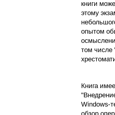
книги може
этому экза
небольшог
опытом общ
осмыслени
том числе 
хрестомати
Книга имее
"Внедрение
Windows-т
обзор опер