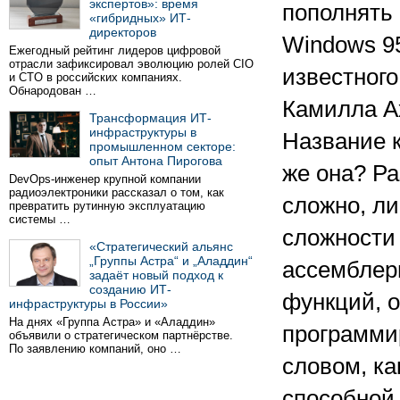
экспертов»: время
пополнять 
«гибридных» ИТ-
директоров
Windows 95
Ежегодный рейтинг лидеров цифровой
отрасли зафиксировал эволюцию ролей CIO
известного
и CTO в российских компаниях.
Обнародован …
Камилла Ах
Трансформация ИТ-
инфраструктуры в
Название к
промышленном секторе:
опыт Антона Пирогова
же она? Ра
DevOps-инженер крупной компании
радиоэлектроники рассказал о том, как
сложно, ли
превратить рутинную эксплуатацию
системы …
сложности 
«Стратегический альянс
„Группы Астра“ и „Аладдин“
ассемблер
задаёт новый подход к
созданию ИТ-
функций, 
инфраструктуры в России»
На днях «Группа Астра» и «Аладдин»
программи
объявили о стратегическом партнёрстве.
По заявлению компаний, оно …
словом, ка
способной 