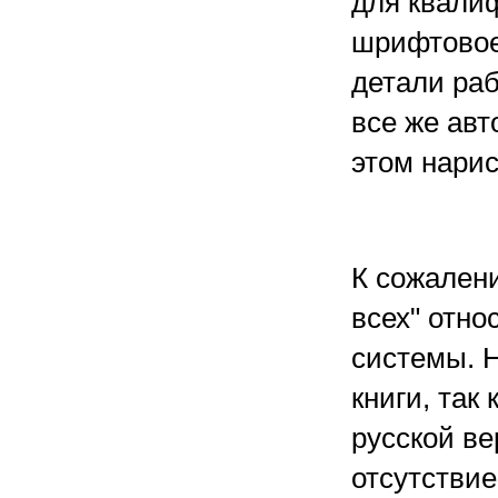
для квали
шрифтовое
детали раб
все же авт
этом нарис
К сожален
всех" отно
системы. Н
книги, так
русской ве
отсутствие