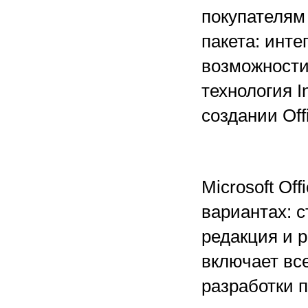
покупателям
пакета: инте
возможности
технология I
создании Offi
Microsoft Of
вариантах: 
редакция и р
включает вс
разработки п