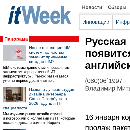
Новости
Обзоры
Инновации
Инфр
Русская 
Панорама
Новое поколение IdM-
появитс
систем полностью
заменит привычные
сегодня IdM?
английс
IdM-системы давно стали привычным
элементом корпоративной ИТ-
инфраструктуры. Рынок развивается
(080)06`1997
уже не первое десятилетие …
Владимир Мит
Названа лучшая студия
дизайна интерьера
Санкт-Петербурга в
2026 году для IT-
специалиста
Мы изучили рынок дизайн-студий
16 января ко
и поговорили с коллегами из IT, которые
недавно делали ремонт. Вердикт …
продаж пакет