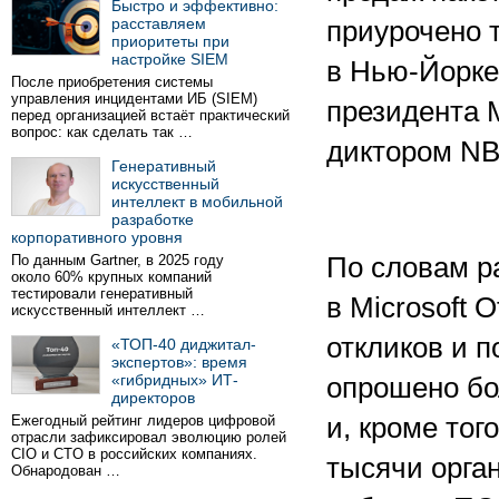
Быстро и эффективно:
расставляем
приурочено 
приоритеты при
настройке SIEM
в Нью-Йорке
После приобретения системы
управления инцидентами ИБ (SIEM)
президента M
перед организацией встаёт практический
вопрос: как сделать так …
диктором NB
Генеративный
искусственный
интеллект в мобильной
разработке
корпоративного уровня
По данным Gartner, в 2025 году
По словам р
около 60% крупных компаний
тестировали генеративный
в Microsoft 
искусственный интеллект …
откликов и 
«ТОП-40 диджитал-
экспертов»: время
«гибридных» ИТ-
опрошено бо
директоров
Ежегодный рейтинг лидеров цифровой
и, кроме тог
отрасли зафиксировал эволюцию ролей
CIO и CTO в российских компаниях.
тысячи орга
Обнародован …