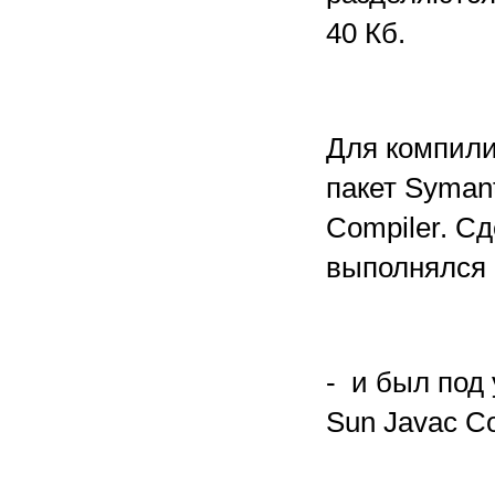
40 Кб.
Для компили
пакет Symant
Compiler. Сд
выполнялся 
- и был под
Sun Javac Co