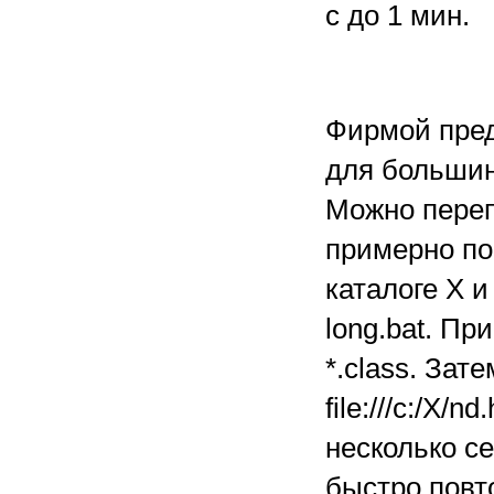
с до 1 мин.
Фирмой пред
для большин
Можно переп
примерно по
каталоге X 
long.bat. Пр
*.class. Зат
file:///c:/X/
несколько с
быстро повт