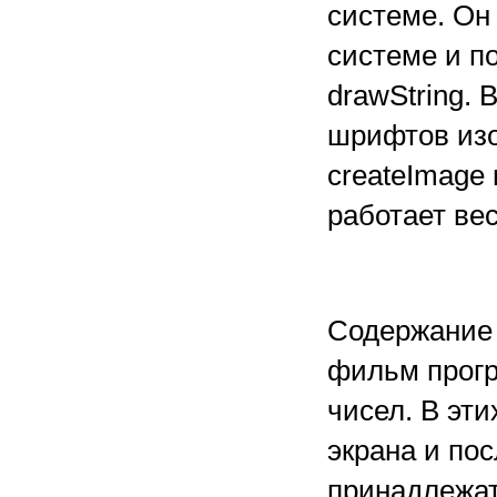
системе. Он
системе и п
drawString. 
шрифтов изо
createImage
работает ве
Содержание
фильм прог
чисел. В эт
экрана и по
принадлежат