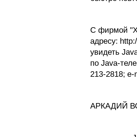
С фирмой "Х
адресу: http
увидеть Jav
по Java-тел
213-2818; e-
АРКАДИЙ В