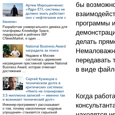
бы возможно
Артем Мирошинченко:
«Ядро ETL-системы не
взаимодейст
должно знать работает
оно с нефтегазом или с
банком»
программы и
Разработчик универсального движка для
платформы Knowledge Space,
демонстраци
лидирующей в рейтинге IBP
CNewsMarket, и один …
делать прям
National Business Award
Немаловажно
наградила за поиск
Недавно в Москве
передавать 
состоялась церемония
награждения престижной премии National
Business Award, которая отмечает
в виде файл
достижения …
Сергей Кузнецов о
техническом долге в
критических системах:
«Никто не планировал
Когда работ
3,5 миллиона записей — именно так
и возникает технический долг»
консультант
Инженер-программист рассказывает
о том, почему накопленные «кодовые
упрощения» становятся серьезной
находятся н