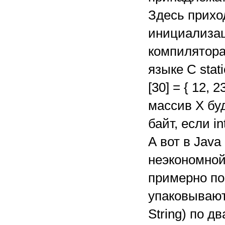
Здесь прихо
инициализац
компилятора
языке C static 
[30] = { 12, 
массив X буд
байт, если i
А вот в Java
неэкономной:
примерно по
упаковывают
String) по д