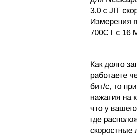
3.0 с JIT ск
Измерения п
700CT с 16 
Как долго з
работаете ч
бит/с, то пр
нажатия на к
что у вашег
где располо
скоростные 