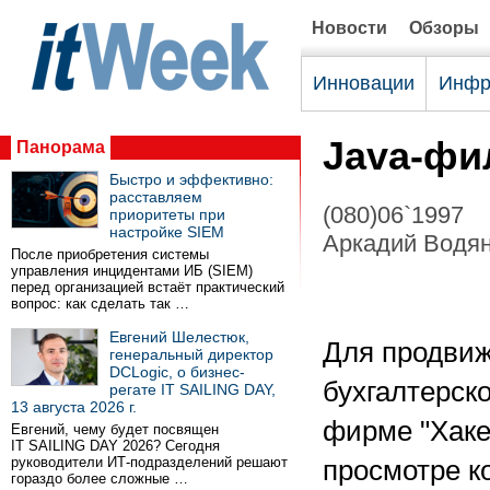
Новости
Обзоры
Инновации
Инфр
Java-фи
Панорама
Быстро и эффективно:
расставляем
(080)06`1997
приоритеты при
настройке SIEM
Аркадий Водяни
После приобретения системы
управления инцидентами ИБ (SIEM)
перед организацией встаёт практический
вопрос: как сделать так …
Евгений Шелестюк,
Для продвиж
генеральный директор
DCLogic, о бизнес-
бухгалтерск
регате IT SAILING DAY,
13 августа 2026 г.
фирме "Хаке
Евгений, чему будет посвящен
IT SAILING DAY 2026? Сегодня
руководители ИТ-подразделений решают
просмотре к
гораздо более сложные …