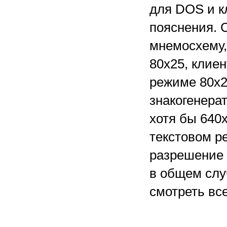
для DOS и к
пояснения. 
мнемосхему,
80x25, клие
режиме 80x
знакогенера
хотя бы 640
текстовом р
разрешение э
в общем слу
смотреть вс