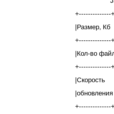
J
+--------------+
|Размер,
+--------------+
|Кол-во 
+--------------+
|Скорост
|обновл
+--------------+