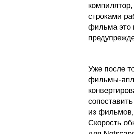
компилятор,
строками ра
фильма это 
предупрежде
Уже после т
фильмы-апле
конвертиров
сопоставить
из фильмов,
Скорость об
для Netscape 