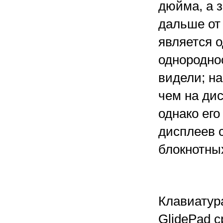
дюйма, а з
дальше от 
является о
однородно
видели; н
чем на ди
однако ег
дисплеев 
блокнотны
Клавиатур
GlidePad 