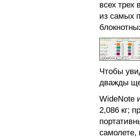
всех трех
из самых п
блокнотн
Чтобы уви
дважды ще
WideNote 
2,086 кг; 
портативн
самолете, 