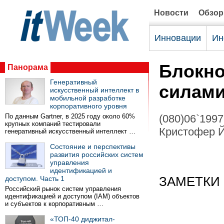
Новости
Обзо
Инновации
Ин
Блокно
Панорама
Генеративный
силами
искусственный интеллект в
мобильной разработке
корпоративного уровня
По данным Gartner, в 2025 году около 60%
(080)06`1997
крупных компаний тестировали
Кристофер Й
генеративный искусственный интеллект …
Состояние и перспективы
развития российских систем
управления
идентификацией и
доступом. Часть 1
ЗАМЕТКИ
Российский рынок систем управления
идентификацией и доступом (IAM) объектов
и субъектов к корпоративным …
«ТОП-40 диджитал-