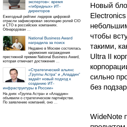
экспертов»: время
Новый бло
«гибридных» ИТ-
директоров
Electronic
Ежегодный рейтинг лидеров цифровой
отрасли зафиксировал эволюцию ролей CIO
небольшим
и CTO в российских компаниях.
Обнародован …
чтобы вст
National Business Award
наградила за поиск
такими, ка
Недавно в Москве состоялась
церемония награждения
Ultra II к
престижной премии National Business Award,
которая отмечает достижения …
корпораци
«Стратегический альянс
„Группы Астра“ и „Аладдин“
сильно пр
задаёт новый подход к
созданию ИТ-
без подзар
инфраструктуры в России»
На днях «Группа Астра» и «Аладдин»
объявили о стратегическом партнёрстве.
По заявлению компаний, оно …
WideNote 
продуктом 