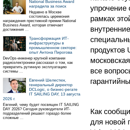
National Business Award
наградила за поиск
упрочение 
Недавно в Москве
состоялась церемония
рамках это
награждения престижной премии National
Business Award, которая отмечает
внутренни
достижения …
специальн
Трансформация ИТ-
инфраструктуры в
промышленном секторе:
продуктов 
опыт Антона Пирогова
DevOps-инженер крупной компании
московска
радиоэлектроники рассказал о том, как
превратить рутинную эксплуатацию
все вопрос
системы …
гарантийн
Евгений Шелестюк,
генеральный директор
DCLogic, о бизнес-регате
IT SAILING DAY, 13 августа
2026 г.
Евгений, чему будет посвящен IT SAILING
DAY 2026? Сегодня руководители ИТ-
Как сообщи
подразделений решают гораздо более
сложные …
для новой 