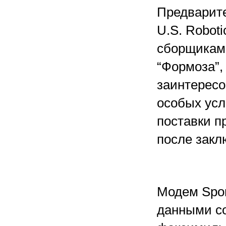
Предварит
U.S. Robot
сборщиками
“Формоза”,
заинтересо
особых усл
поставки п
после закл
Модем Spor
данными со