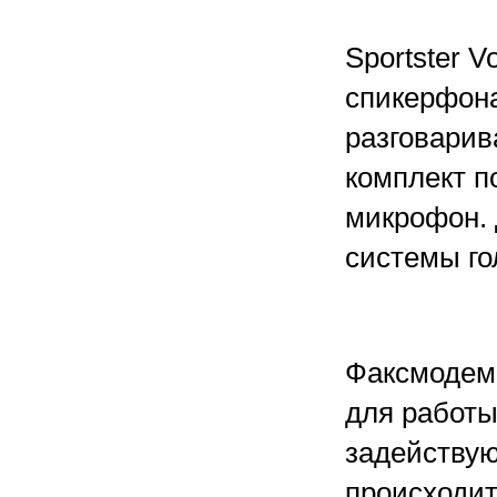
Sportster 
спикерфона
разговарив
комплект п
микрофон. 
системы го
Факсмодем 
для работы
задейству
происходит