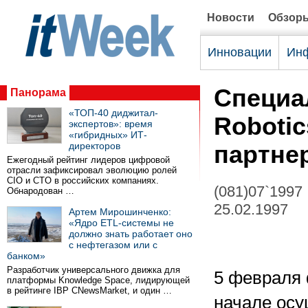
Новости
Обзор
Инновации
Инф
Специа
Панорама
«ТОП-40 диджитал-
Roboti
экспертов»: время
«гибридных» ИТ-
директоров
партне
Ежегодный рейтинг лидеров цифровой
отрасли зафиксировал эволюцию ролей
CIO и CTO в российских компаниях.
(081)07`1997
Обнародован …
25.02.1997
Артем Мирошинченко:
«Ядро ETL-системы не
должно знать работает оно
с нефтегазом или с
банком»
Разработчик универсального движка для
5 февраля 
платформы Knowledge Space, лидирующей
в рейтинге IBP CNewsMarket, и один …
начале осу