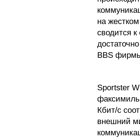
коммуника
на жестком
сводится к
достаточно
BBS фирм
Sportster 
факсимильн
Кбит/с соо
внешний ми
коммуникац