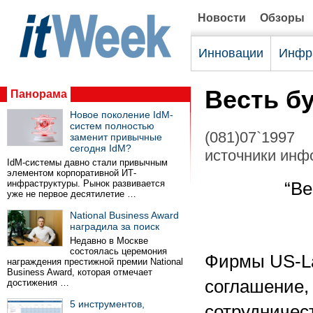
Новости
Обзоры
Инновации
Инфр
Весть б
Панорама
Новое поколение IdM-
систем полностью
(081)07`1997
заменит привычные
сегодня IdM?
источники инф
IdM-системы давно стали привычным
элементом корпоративной ИТ-
инфраструктуры. Рынок развивается
“Ве
уже не первое десятилетие …
National Business Award
наградила за поиск
Недавно в Москве
состоялась церемония
Фирмы US-La
награждения престижной премии National
Business Award, которая отмечает
соглашение,
достижения …
5 инструментов,
сотрудничес