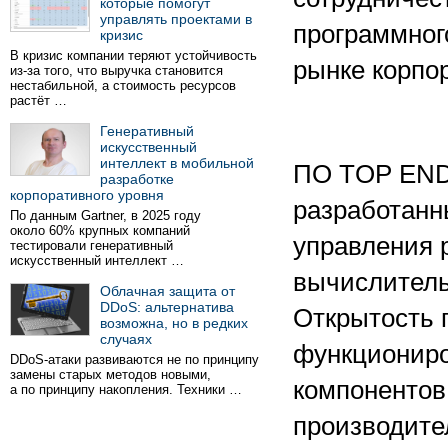
которые помогут
управлять проектами в
программног
кризис
В кризис компании теряют устойчивость
рынке корпо
из-за того, что выручка становится
нестабильной, а стоимость ресурсов
растёт …
Генеративный
искусственный
интеллект в мобильной
ПО TOP END
разработке
корпоративного уровня
разработанн
По данным Gartner, в 2025 году
около 60% крупных компаний
управления 
тестировали генеративный
искусственный интеллект …
вычислитель
Облачная защита от
DDoS: альтернатива
Открытость 
возможна, но в редких
случаях
функциониро
DDoS-атаки развиваются не по принципу
замены старых методов новыми,
компонентов
а по принципу накопления. Техники …
производите