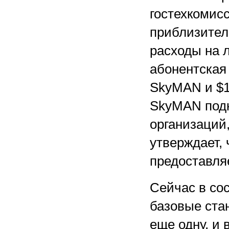
гостехкомисс
приблизител
расходы на 
абонентская
SkyMAN и $15
SkyMAN подк
организаций,
утверждает,
предоставляе
Сейчас в со
базовые ста
еще одну, и 