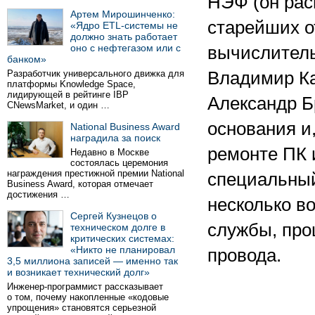
НЭФ (он рас
Артем Мирошинченко:
старейших о
«Ядро ETL-системы не
должно знать работает
оно с нефтегазом или с
вычислитель
банком»
Разработчик универсального движка для
Владимир Ка
платформы Knowledge Space,
лидирующей в рейтинге IBP
Александр Б
CNewsMarket, и один …
основания и,
National Business Award
наградила за поиск
ремонте ПК 
Недавно в Москве
состоялась церемония
награждения престижной премии National
специальный
Business Award, которая отмечает
достижения …
несколько в
Сергей Кузнецов о
службы, про
техническом долге в
критических системах:
«Никто не планировал
провода.
3,5 миллиона записей — именно так
и возникает технический долг»
Инженер-программист рассказывает
о том, почему накопленные «кодовые
упрощения» становятся серьезной