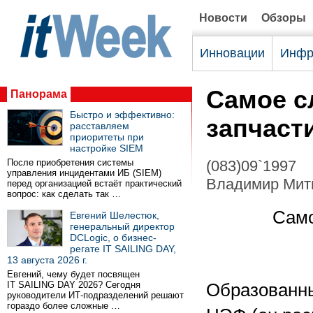
Новости
Обзоры
Инновации
Инфр
Самое с
Панорама
Быстро и эффективно:
запчаст
расставляем
приоритеты при
настройке SIEM
После приобретения системы
(083)09`1997
управления инцидентами ИБ (SIEM)
Владимир Мит
перед организацией встаёт практический
вопрос: как сделать так …
Само
Евгений Шелестюк,
генеральный директор
DCLogic, о бизнес-
регате IT SAILING DAY,
13 августа 2026 г.
Евгений, чему будет посвящен
IT SAILING DAY 2026? Сегодня
Образованны
руководители ИТ-подразделений решают
гораздо более сложные …