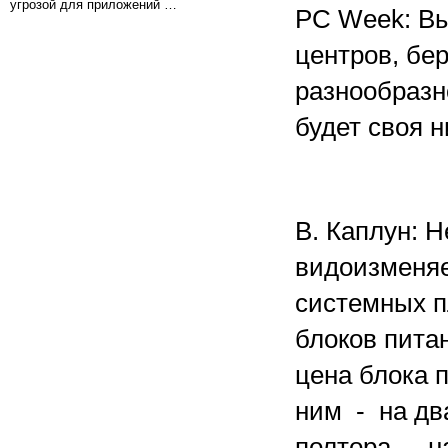
угрозой для приложений …
РС Week: Вы
центров, бе
разнообразн
будет своя 
В. Каплун: Н
видоизменяе
системных п
блоков пита
цена блока 
ним - на два
полтора - н