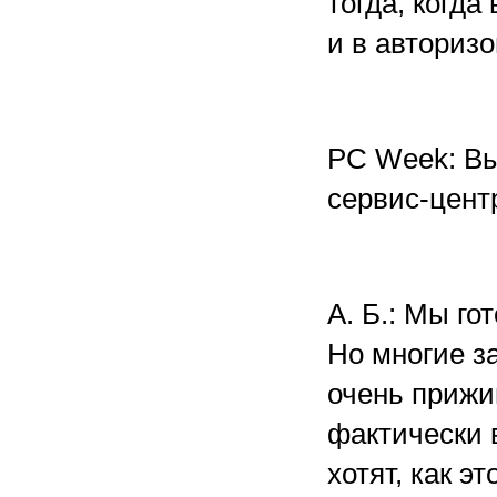
тогда, когда
и в авториз
РС Week: Вы
сервис-цент
А. Б.: Мы г
Но многие з
очень прижи
фактически 
хотят, как э