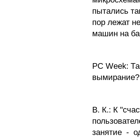
пытались так
пор лежат н
машин на баз
РС Week: Та
вымирание?
В. К.: К "сч
пользовател
занятие - о