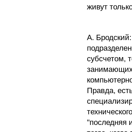
живут тольк
А. Бродский:
подразделе
субсчетом, 
занимающихс
компьютерно
Правда, ест
специализир
техническог
"последняя 