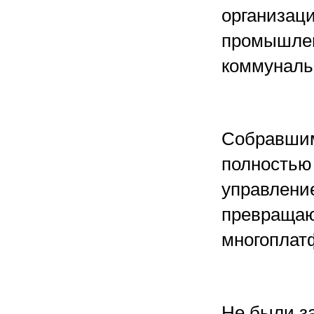
организац
промышлен
коммуналь
Собравшим
полностью
управлени
превращаю
многоплат
Не были з