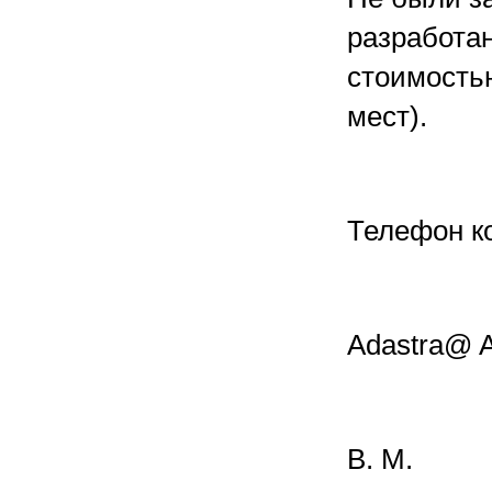
разработан
стоимостью
мест).
Телефон ко
Adastra@ A
В. М.