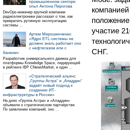
промышленном секторе:
опыт Антона Пирогова
компанией 
DevOps-инженер крупной компании
радиоэлектроники рассказал о том, как
положение
превратить рутинную эксплуатацию
системы …
участие 2
Артем Мирошинченко:
«Ядро ETL-системы не
технологич
должно знать работает оно
с нефтегазом или с
СНГ.
банком»
Разработчик универсального движка для
платформы Knowledge Space, лидирующей
в рейтинге IBP CNewsMarket, и один …
«Стратегический альянс
„Группы Астра“ и „Аладдин“
задаёт новый подход к
созданию ИТ-
инфраструктуры в России»
На днях «Группа Астра» и «Аладдин»
объявили о стратегическом партнёрстве.
По заявлению компаний, оно …