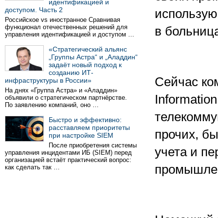
идентификацией и
доступом. Часть 2
использую
Российское vs иностранное Сравнивая
функционал отечественных решений для
в больница
управления идентификацией и доступом …
«Стратегический альянс
„Группы Астра“ и „Аладдин“
задаёт новый подход к
созданию ИТ-
Сейчас ко
инфраструктуры в России»
На днях «Группа Астра» и «Аладдин»
Informatio
объявили о стратегическом партнёрстве.
По заявлению компаний, оно …
телекомму
Быстро и эффективно:
расставляем приоритеты
прочих, б
при настройке SIEM
После приобретения системы
учета и пе
управления инцидентами ИБ (SIEM) перед
организацией встаёт практический вопрос:
промышле
как сделать так …