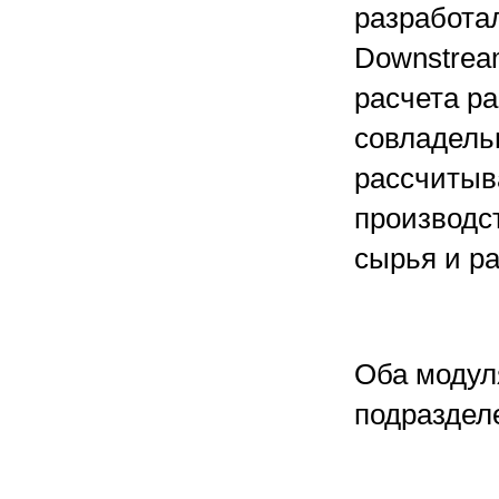
разработал
Downstrea
расчета р
совладель
рассчитыв
производст
сырья и р
Оба модул
подразделе