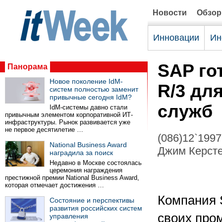
Новости
Обзо
Инновации
Ин
SAP го
Панорама
Новое поколение IdM-
R/3 дл
систем полностью заменит
привычные сегодня IdM?
служб
IdM-системы давно стали
привычным элементом корпоративной ИТ-
инфраструктуры. Рынок развивается уже
не первое десятилетие …
(086)12`1997
National Business Award
Джим Керстет
наградила за поиск
Недавно в Москве состоялась
церемония награждения
престижной премии National Business Award,
которая отмечает достижения …
Компания 
Состояние и перспективы
развития российских систем
своих про
управления