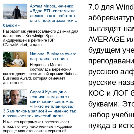
7.0 для Win
Артем Мирошинченко:
«Ядро ETL-системы не
должно знать работает
аббревиату
оно с нефтегазом или с
банком»
выглядят на
Разработчик универсального движка для
платформы Knowledge Space,
AVERAGE или
лидирующей в рейтинге IBP
CNewsMarket, и один …
будущем уче
National Business Award
наградила за поиск
преподавани
Недавно в Москве
состоялась церемония
русского ал
награждения престижной премии National
Business Award, которая отмечает
русские наз
достижения …
КОС и ЛОГ б
Сергей Кузнецов о
техническом долге в
критических системах:
буквами. Эт
«Никто не планировал
3,5 миллиона записей — именно так
набор учебн
и возникает технический долг»
Инженер-программист рассказывает
нужда в исп
о том, почему накопленные «кодовые
упрощения» становятся серьезной