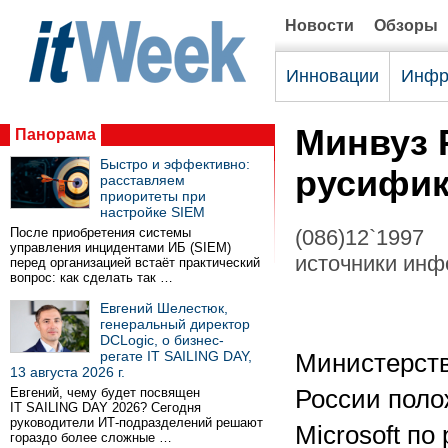
Новости
Обзоры
Инновации
Инфр
Минвуз 
Панорама
Быстро и эффективно:
русифик
расставляем
приоритеты при
настройке SIEM
После приобретения системы
(086)12`1997
управления инцидентами ИБ (SIEM)
источники инф
перед организацией встаёт практический
вопрос: как сделать так …
Евгений Шелестюк,
генеральный директор
DCLogic, о бизнес-
регате IT SAILING DAY,
Министерств
13 августа 2026 г.
Евгений, чему будет посвящен
России поло
IT SAILING DAY 2026? Сегодня
руководители ИТ-подразделений решают
Microsoft по
гораздо более сложные …