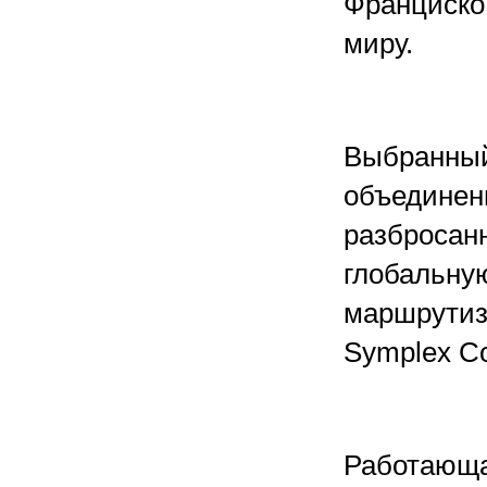
Франциско 
миру.
Выбранный 
объединен
разбросан
глобальну
маршрутиз
Symplex C
Работающа