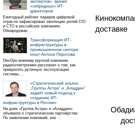
экспертов»: время
«гибридных» ИТ-
директоров
Кинокомпа
Ежегодный рейтинг лидеров цифровой
отрасли зафиксировал эволюцию ролей CIO
и CTO в российских компаниях.
доставке
Обнародован …
Трансформация ИТ-
инфраструктуры в
промышленном секторе:
опыт Антона Пирогова
DevOps-инженер крупной компании
радиоэлектроники рассказал о том, как
превратить рутинную эксплуатацию
системы …
«Стратегический альянс
„Группы Астра“ и „Аладдин“
задаёт новый подход к
созданию ИТ-
инфраструктуры в России»
Обадиа
На днях «Группа Астра» и «Аладдин»
объявили о стратегическом партнёрстве.
По заявлению компаний, оно …
дос