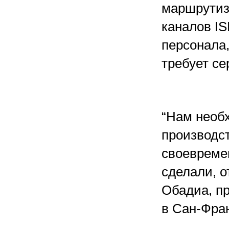
маршрутиза
каналов I
персонала,
требует се
“Нам необ
производс
своевремен
сделали, о
Обадиа, пр
в Сан-Фра