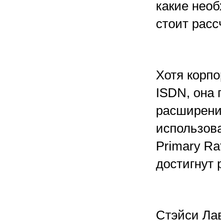
какие нео
стоит расс
Хотя корп
ISDN, она
расширени
использов
Primary Rat
достигнут 
Стэйси Ла