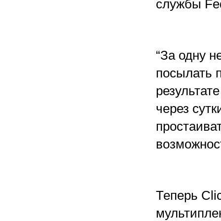
службы Fed
“За одну н
посылать п
результате
через сутк
простаиват
возможнос
Теперь Cli
мультипле