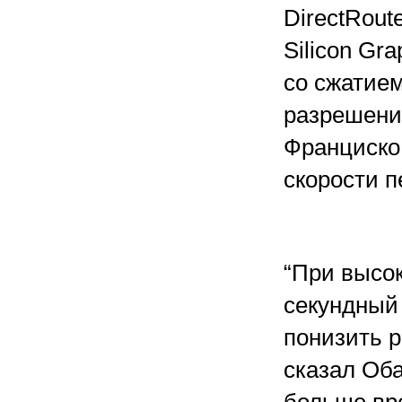
DirectRou
Silicon Gr
со сжатием
разрешени
Франциско
скорости п
“При высо
секундный 
понизить р
сказал Оба