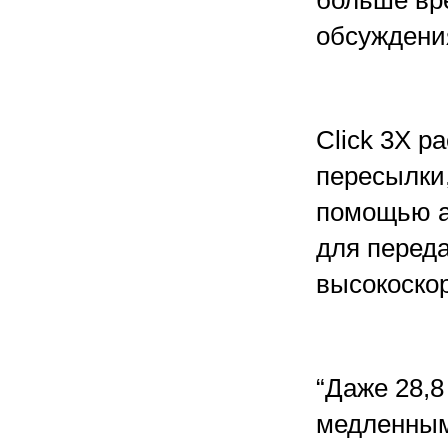
больше вр
обсуждени
Click 3X р
пересылки
помощью а
для переда
высокоскор
“Даже 28,8
медленным