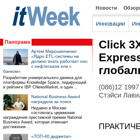
Новости
Обзо
Инновации
Ин
Click 3
Панорама
Артем Мирошинченко:
Expres
«Ядро ETL-системы не
должно знать работает оно
с нефтегазом или с
глобал
банком»
Разработчик универсального движка для
платформы Knowledge Space, лидирующей
(086)12`1997
в рейтинге IBP CNewsMarket, и один …
Стэйси Лавил
National Business Award
наградила за поиск
Недавно в Москве
состоялась церемония
награждения престижной премии National
Business Award, которая отмечает
ПРАКТИЧ
достижения …
«ТОП-40 диджитал-