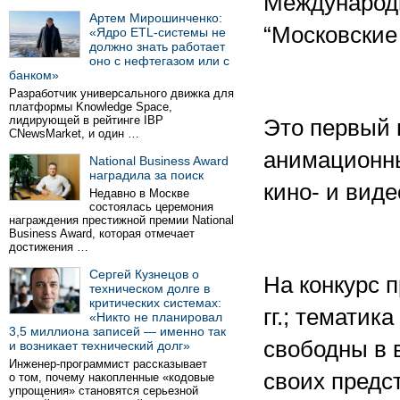
Международн
Артем Мирошинченко:
“Московские
«Ядро ETL-системы не
должно знать работает
оно с нефтегазом или с
банком»
Разработчик универсального движка для
платформы Knowledge Space,
лидирующей в рейтинге IBP
Это первый 
CNewsMarket, и один …
анимационны
National Business Award
наградила за поиск
кино- и вид
Недавно в Москве
состоялась церемония
награждения престижной премии National
Business Award, которая отмечает
достижения …
Сергей Кузнецов о
На конкурс 
техническом долге в
критических системах:
гг.; тематик
«Никто не планировал
3,5 миллиона записей — именно так
свободны в 
и возникает технический долг»
Инженер-программист рассказывает
своих предс
о том, почему накопленные «кодовые
упрощения» становятся серьезной