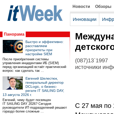
Новости
Обзоры
Инновации
Инфр
Междун
Панорама
Быстро и эффективно:
детског
расставляем
приоритеты при
настройке SIEM
После приобретения системы
(087)13`1997
управления инцидентами ИБ (SIEM)
источники инф
перед организацией встаёт практический
вопрос: как сделать так …
Евгений Шелестюк,
генеральный директор
DCLogic, о бизнес-
регате IT SAILING DAY,
13 августа 2026 г.
Евгений, чему будет посвящен
IT SAILING DAY 2026? Сегодня
С 27 мая по 
руководители ИТ-подразделений решают
гораздо более сложные …