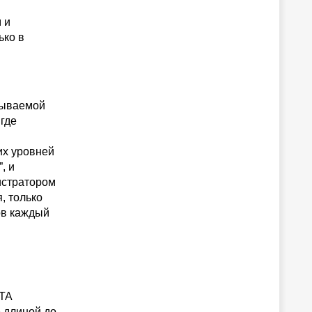
 и
ько в
зываемой
где
их уровней
, и
истратором
, только
ов каждый
ATA
е длиной до