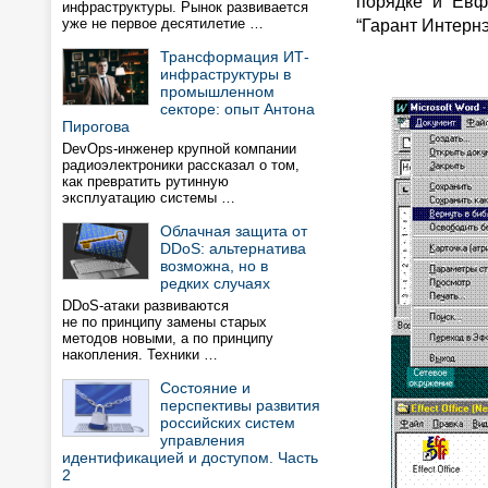
порядке” и “Ев
инфраструктуры. Рынок развивается
уже не первое десятилетие …
“Гарант Интернэ
Трансформация ИТ-
инфраструктуры в
промышленном
секторе: опыт Антона
Пирогова
DevOps-инженер крупной компании
радиоэлектроники рассказал о том,
как превратить рутинную
эксплуатацию системы …
Облачная защита от
DDoS: альтернатива
возможна, но в
редких случаях
DDoS-атаки развиваются
не по принципу замены старых
методов новыми, а по принципу
накопления. Техники …
Состояние и
перспективы развития
российских систем
управления
идентификацией и доступом. Часть
2