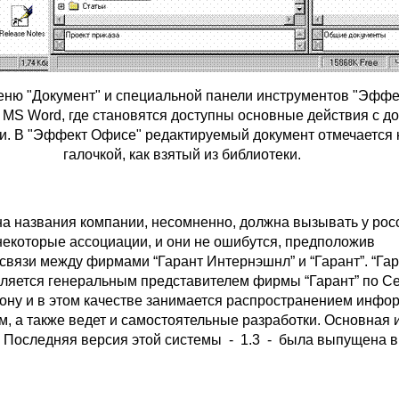
ню "Документ" и специальной панели инструментов "Эффе
с MS Word, где становятся доступны основные действия с д
ки. В "Эффект Офисе" редактируемый документ отмечается 
галочкой, как взятый из библиотеки.
а названия компании, несомненно, должна вызывать у рос
некоторые ассоциации, и они не ошибутся, предположив
связи между фирмами “Гарант Интернэшнл” и “Гарант”. “Га
ляется генеральным представителем фирмы “Гарант” по С
ону и в этом качестве занимается распространением инфо
, а также ведет и самостоятельные разработки. Основная 
 Последняя версия этой системы - 1.3 - была выпущена в