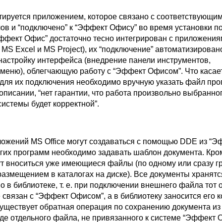
тируется приложением, которое связано с соответствующи
в и “подключено” к “Эффект Офису” во время установки п
Эффект Офис” достаточно тесно интегрирован с приложени
, MS Excel и MS Project), их “подключение” автоматизирован
настройку интерфейса (внедрение панели инструментов,
меню), облегчающую работу с “Эффект Офисом”. Что касает
 для их подключения необходимо вручную указать файл про
 описании, “нет гарантии, что работа произвольно выбранно
истемы будет корректной”.
ожений MS Office могут создаваться с помощью DDE из “Э
гих программ необходимо задавать шаблон документа. Кром
ут вноситься уже имеющиеся файлы (по одному или сразу г
размещением в каталогах на диске). Все документы хранятс
 в библиотеке, т. е. при подключении внешнего файла тот 
е связан с “Эффект Офисом”, а в библиотеку заносится его к
 существует обратная операция по сохранению документа из
де отдельного файла, не привязанного к системе “Эффект 