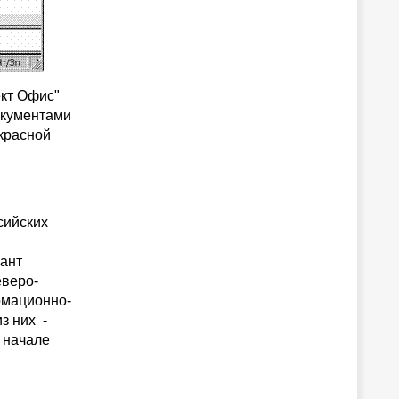
кт Офис"
окументами
красной
сийских
рант
еверо-
рмационно-
из них -
 начале