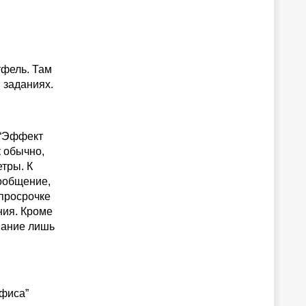
тфель. Там
 заданиях.
 “Эффект
к обычно,
тры. К
ообщение,
 просрочке
ния. Кроме
вание лишь
фиса”