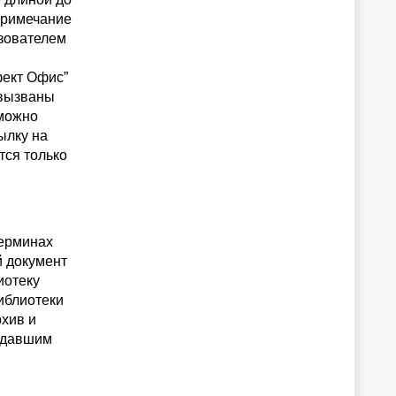
 примечание
ьзователем
фект Офис”
 вызваны
 можно
ылку на
тся только
терминах
й документ
иотеку
иблиотеки
рхив и
оздавшим