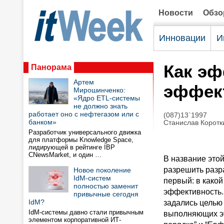
Новости
Обз
Инновации
И
Как эф
Панорама
Артем
эффек
Мирошинченко:
«Ядро ETL-системы
не должно знать
работает оно с нефтегазом или с
(087)13`1997
банком»
Станислав Коротки
Разработчик универсального движка
для платформы Knowledge Space,
лидирующей в рейтинге IBP
CNewsMarket, и один …
В название это
разрешить разра
Новое поколение
IdM-систем
первый: в како
полностью заменит
эффективность.
привычные сегодня
IdM?
задались целью
IdM-системы давно стали привычным
выполняющих эт
элементом корпоративной ИТ-