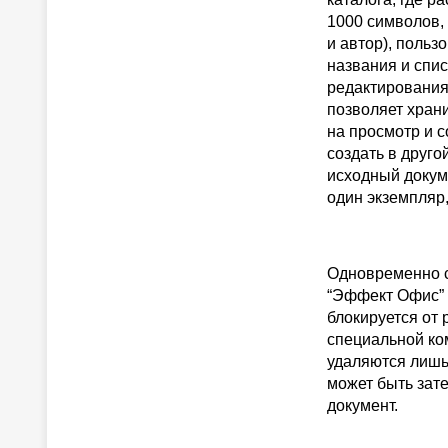
1000 символов, 
и автор), поль
названия и спи
редактирования
позволяет хран
на просмотр и 
создать в друг
исходный докуме
один экземпляр,
Одновременно с
“Эффект Офис” о
блокируется от 
специальной ком
удаляются лишь 
может быть зат
документ.