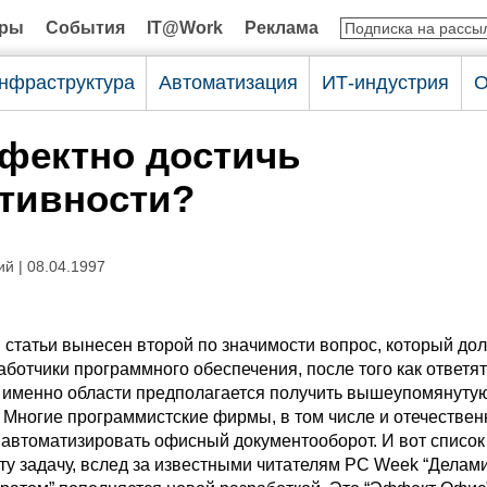
оры
События
IT@Work
Реклама
нфраструктура
Автоматизация
ИТ-индустрия
О
фектно достичь
тивности?
й | 08.04.1997
й статьи вынесен второй по значимости вопрос, который до
ботчики программного обеспечения, после того как ответят
й именно области предполагается получить вышеупомянуту
 Многие программистские фирмы, в том числе и отечествен
 автоматизировать офисный документооборот. И вот список
у задачу, вслед за известными читателям PC Week “Делами