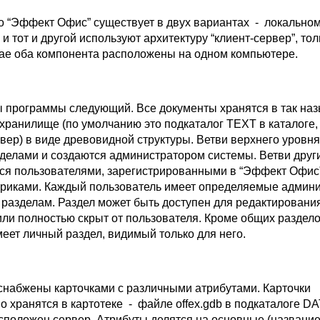
то “Эффект Офис” существует в двух вариантах - локальном
 и тот и другой используют архитектуру “клиент-сервер”, тол
ае оба компонента расположены на одном компьютере.
 программы следующий. Все документы хранятся в так на
хранилище (по умолчанию это подкаталог TEXT в каталоге, 
вер) в виде древовидной структуры. Ветви верхнего уровня
делами и создаются администратором системы. Ветви друг
ься пользователями, зарегистрированными в “Эффект Офис”
риками. Каждый пользователь имеет определяемые админ
 разделам. Раздел может быть доступен для редактирования
или полностью скрыт от пользователя. Кроме общих раздел
еет личный раздел, видимый только для него.
снабжены карточками с различными атрибутами. Карточки
 хранятся в картотеке - файле offex.gdb в подкаталоге D
асположен сервер. Атрибуты делятся на основные (названи