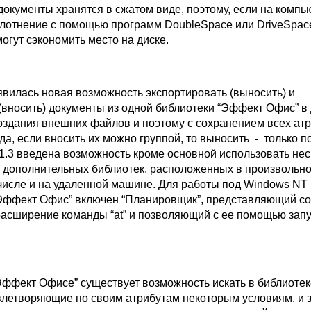
документы хранятся в сжатом виде, поэтому, если на компь
плотнение с помощью программ DoubleSpace или DriveSpac
огут сэкономить место на диске.
явилась новая возможность экспортировать (выносить) и
(вносить) документы из одной библиотеки “Эффект Офис” в 
оздания внешних файлов и поэтому с сохранением всех атр
да, если вносить их можно группой, то выносить - только п
 1.3 введена возможность кроме основной использовать нес
дополнительных библиотек, расположенных в произвольн
 числе и на удаленной машине. Для работы под Windows NT
“Эффект Офис” включен “Планировщик”, представляющий с
асширение команды “at” и позволяющий с ее помощью запу
“Эффект Офисе” существует возможность искать в библиотек
влетворяющие по своим атрибутам некоторым условиям, и 