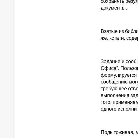
сохранять резу
документы.
Взятые из библ
же, кстати, со
Задание и сооб
Офиса”. Пользов
формулируется 
сообщению могу
требующее ответ
выполнения зад
того, применяе
одного исполнит
Подытоживая, м