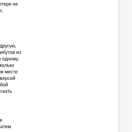
ютере не
e,
другую,
ибутов из
о одному.
колько
ом месте
 версий
обой
скать
е
затем