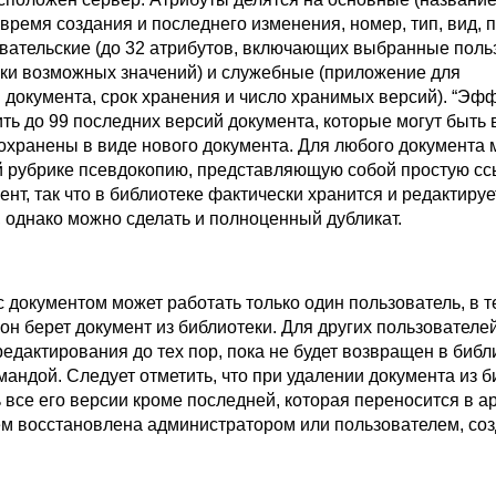
время создания и последнего изменения, номер, тип, вид,
зовательские (до 32 атрибутов, включающих выбранные пол
ски возможных значений) и служебные (приложение для
 документа, срок хранения и число хранимых версий). “Эф
ить до 99 последних версий документа, которые могут быть
сохранены в виде нового документа. Для любого документа
ой рубрике псевдокопию, представляющую собой простую сс
нт, так что в библиотеке фактически хранится и редактируе
 однако можно сделать и полноценный дубликат.
 документом может работать только один пользователь, в 
н берет документ из библиотеки. Для других пользователе
редактирования до тех пор, пока не будет возвращен в библ
андой. Следует отметить, что при удалении документа из б
все его версии кроме последней, которая переносится в а
ем восстановлена администратором или пользователем, с