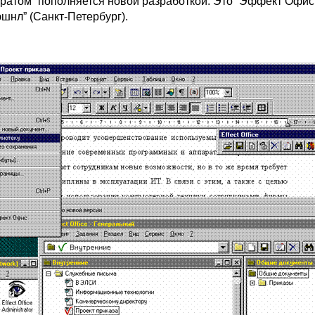
фратом” пополняется новой разработкой. Это “Эффект Офис
шнл” (Санкт-Петербург).