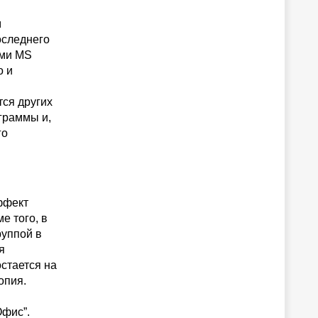
м
оследнего
ями MS
о и
ся других
граммы и,
го
ффект
е того, в
руппой в
я
остается на
опия.
Офис”.