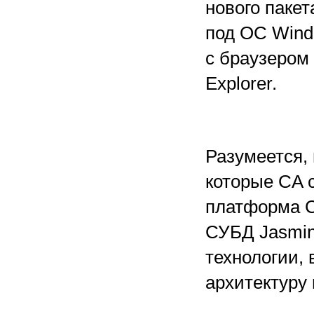
нового паке
под ОС Windo
с браузером 
Explorer.
Разумеется,
которые CA с
платформа C
СУБД Jasmin
технологии,
архитектуру 