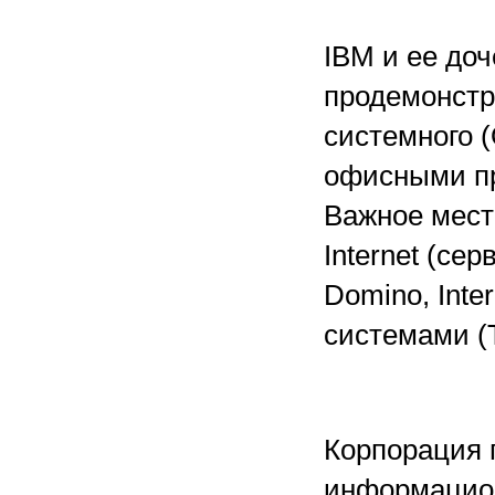
IBM и ее доч
продемонстр
системного (
офисными пр
Важное мест
Internet (се
Domino, Inte
системами (T
Корпорация 
информацио