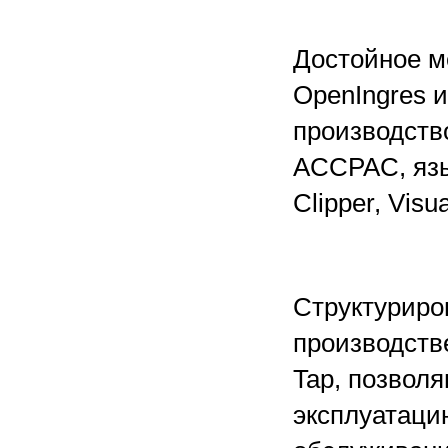
Достойное м
OpenIngres 
производств
ACCPAC, язы
Clipper, Visu
Структуриро
производств
Tap, позвол
эксплуатаци