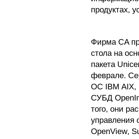
продуктах, у
Фирма CA пр
стола на осн
пакета Unice
феврале. Се
ОС IBM AIX, 
СУБД OpenIng
того, они р
управления 
OpenView, Su