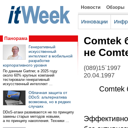
Новости
Обзоры
Инновации
Инфр
Comtek б
Панорама
Генеративный
не Comt
искусственный
интеллект в мобильной
разработке
корпоративного уровня
(089)15`1997
По данным Gartner, в 2025 году
20.04.1997
около 60% крупных компаний
тестировали генеративный
искусственный интеллект …
Comtek 
Облачная защита от
DDoS: альтернатива
возможна, но в редких
случаях
DDoS-атаки развиваются не по принципу
замены старых методов новыми,
Эффективное
а по принципу накопления. Техники …