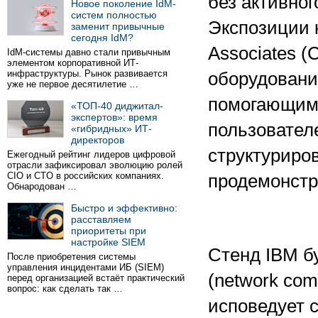
без активног
Новое поколение IdM-
систем полностью
Экспозиции 
заменит привычные
сегодня IdM?
Associates 
IdM-системы давно стали привычным
элементом корпоративной ИТ-
инфраструктуры. Рынок развивается
оборудовани
уже не первое десятилетие …
помогающим 
«ТОП-40 диджитал-
экспертов»: время
пользовател
«гибридных» ИТ-
директоров
структуриро
Ежегодный рейтинг лидеров цифровой
отрасли зафиксировал эволюцию ролей
CIO и CTO в российских компаниях.
продемонстр
Обнародован …
Быстро и эффективно:
расставляем
приоритеты при
настройке SIEM
Стенд IBM б
После приобретения системы
управления инцидентами ИБ (SIEM)
(network com
перед организацией встаёт практический
вопрос: как сделать так …
исповедует с