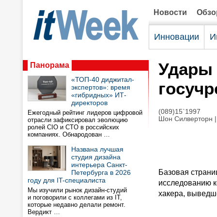
Новости
Обз
Инновации
И
Удары 
Панорама
«ТОП-40 диджитал-
госуч
экспертов»: время
«гибридных» ИТ-
директоров
(089)15`1997
Ежегодный рейтинг лидеров цифровой
Шон Силверторн |
отрасли зафиксировал эволюцию
ролей CIO и CTO в российских
компаниях. Обнародован …
Названа лучшая
студия дизайна
интерьера Санкт-
Базовая страни
Петербурга в 2026
году для IT-специалиста
исследованию к
Мы изучили рынок дизайн-студий
хакера, выведш
и поговорили с коллегами из IT,
которые недавно делали ремонт.
Вердикт …