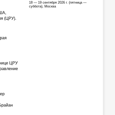
18 — 19 сентября 2026 г. (пятница —
суббота), Москва
ША,
я (ЦРУ).
орая
анице ЦРУ
правление
мер
 Брайан