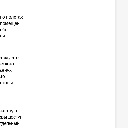
я о полетах
л помещен
тобы
ня.
тому что
еского
аниях
ные
стов и
 частную
еры доступ
отдельный