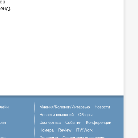
вер
енд).
чейн
Мнения/Колонки/Интервью
Новости
Новости компаний
Обзоры
рия
Экспертиза
События
Конференции
Номера
Review
IT@Work
ция
Панорама
Современные решения