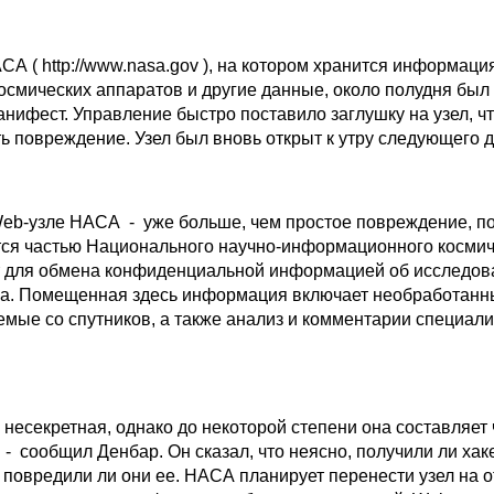
А ( http://www.nasa.gov ), на котором хранится информаци
осмических аппаратов и другие данные, около полудня бы
анифест. Управление быстро поставило заглушку на узел, ч
ь повреждение. Узел был вновь открыт к утру следующего д
eb-узле НАСА - уже больше, чем простое повреждение, по
ется частью Национального научно-информационного космич
т для обмена конфиденциальной информацией об исследов
ра. Помещенная здесь информация включает необработан
емые со спутников, а также анализ и комментарии специали
несекретная, однако до некоторой степени она составляет
 - сообщил Денбар. Он сказал, что неясно, получили ли хак
 повредили ли они ее. НАСА планирует перенести узел на 