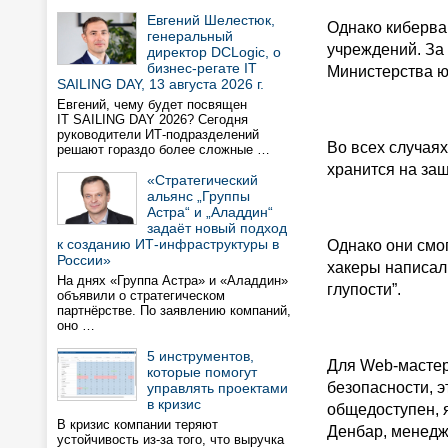
Евгений Шелестюк,
Однако киберва
генеральный
учреждений. За
директор DCLogic, о
бизнес-регате IT
Министерства ю
SAILING DAY, 13 августа 2026 г.
Евгений, чему будет посвящен
IT SAILING DAY 2026? Сегодня
руководители ИТ-подразделений
Во всех случаях
решают гораздо более сложные …
хранится на за
«Стратегический
альянс „Группы
Астра“ и „Аладдин“
задаёт новый подход
к созданию ИТ-инфраструктуры в
Однако они смо
России»
хакеры написал
На днях «Группа Астра» и «Аладдин»
глупости”.
объявили о стратегическом
партнёрстве. По заявлению компаний,
оно …
5 инструментов,
Для Web-мастер
которые помогут
безопасности, э
управлять проектами
в кризис
общедоступен, я
В кризис компании теряют
Денбар, менедже
устойчивость из-за того, что выручка