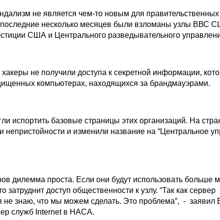
ндализм не является чем-то новым для правительственных
 последние несколько месяцев были взломаны узлы ВВС С
стиции США и Центрального разведывательного управлени
 хакеры не получили доступа к секретной информации, кот
щищенных компьютерах, находящихся за брандмауэрами.
гли испортить базовые страницы этих организаций. На стр
и непристойности и изменили название на “Центральное у
ов дилемма проста. Если они будут использовать больше 
то затруднит доступ общественности к узлу. “Так как сервер
 не знаю, что мы можем сделать. Это проблема”, - заявил
р служб Internet в НАСА.