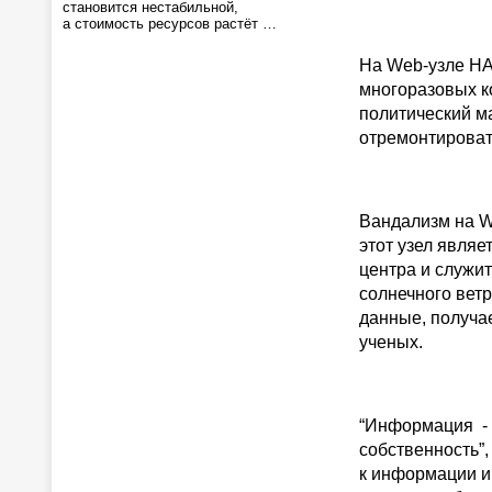
становится нестабильной,
а стоимость ресурсов растёт …
На Web-узле НАС
многоразовых к
политический м
отремонтироват
Вандализм на W
этот узел явля
центра и служи
солнечного вет
данные, получа
ученых.
“Информация - 
собственность”,
к информации и