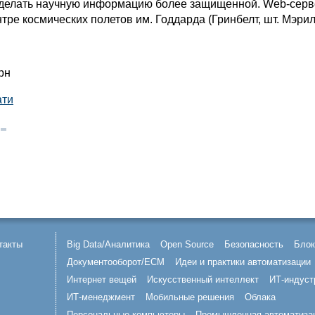
сделать научную информацию более защищенной. Web-сер
тре космических полетов им. Годдарда (Гринбелт, шт. Мэрил
рн
ати
такты
Big Data/Аналитика
Open Source
Безопасность
Блок
Документооборот/ECM
Идеи и практики автоматизации
Интернет вещей
Искусственный интеллект
ИТ-индуст
ИТ-менеджмент
Мобильные решения
Облака
Персональные компьютеры
Промышленная автоматиза