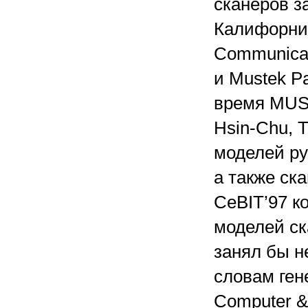
сканеров з
Калифорния
Communicat
и Mustek Pa
время MUS
Hsin-Chu, 
моделей ру
а также ск
CeBIT’97 к
моделей ск
занял бы н
словам ген
Computer &