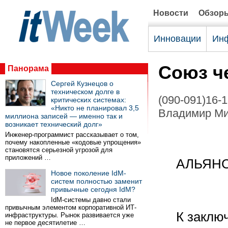
Новости
Обзор
Инновации
Инф
Союз ч
Панорама
Сергей Кузнецов о
техническом долге в
(090-091)16-
критических системах:
«Никто не планировал 3,5
Владимир Ми
миллиона записей — именно так и
возникает технический долг»
Инженер-программист рассказывает о том,
почему накопленные «кодовые упрощения»
становятся серьезной угрозой для
приложений …
АЛЬЯН
Новое поколение IdM-
систем полностью заменит
привычные сегодня IdM?
IdM-системы давно стали
привычным элементом корпоративной ИТ-
К заключе
инфраструктуры. Рынок развивается уже
не первое десятилетие …