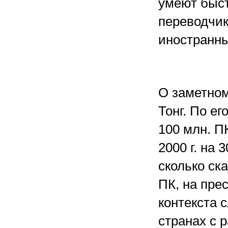
умеют быст
переводчик
иностранн
О заметном
Тонг. По ег
100 млн. ПК
2000 г. на 
сколько ск
ПК, на пре
контекста 
странах с 