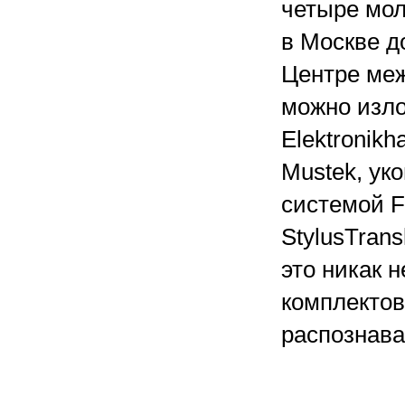
четыре мо
в Москве д
Центре меж
можно изло
Elektronik
Mustek, у
системой F
StylusTrans
это никак 
комплекто
распознава