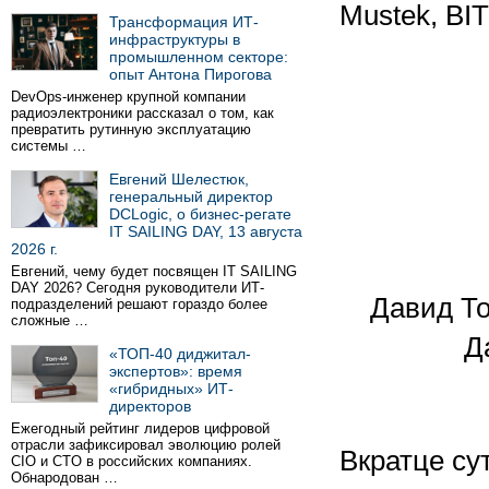
Mustek, BIT
Трансформация ИТ-
инфраструктуры в
промышленном секторе:
опыт Антона Пирогова
DevOps-инженер крупной компании
радиоэлектроники рассказал о том, как
превратить рутинную эксплуатацию
системы …
Евгений Шелестюк,
генеральный директор
DCLogic, о бизнес-регате
IT SAILING DAY, 13 августа
2026 г.
Евгений, чему будет посвящен IT SAILING
DAY 2026? Сегодня руководители ИТ-
Давид То
подразделений решают гораздо более
сложные …
Д
«ТОП-40 диджитал-
экспертов»: время
«гибридных» ИТ-
директоров
Ежегодный рейтинг лидеров цифровой
отрасли зафиксировал эволюцию ролей
Вкратце су
CIO и CTO в российских компаниях.
Обнародован …