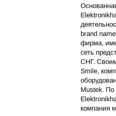
Основанная
Elektronikh
деятельнос
brand name
фирма, им
сеть предс
СНГ. Своим
Smile, ком
оборудован
Mustek. По
Elektronikh
компания к