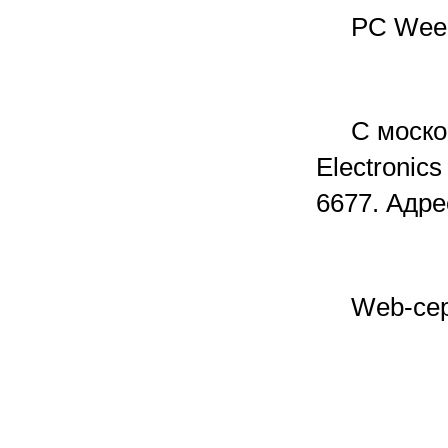
PC Week: 
С москов
Electronic
6677. Адре
Web-серве