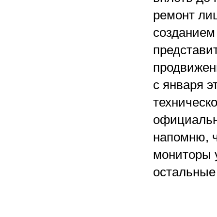
ремонт лиш
созданием 
представит
продвижен
с января э
техническ
официальн
напомню, 
мониторы у
остальные 