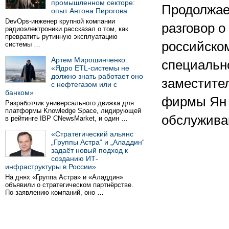
промышленном секторе:
Продолжаем
опыт Антона Пирогова
DevOps-инженер крупной компании
разговор о
радиоэлектроники рассказал о том, как
превратить рутинную эксплуатацию
российско
системы …
Артем Мирошинченко:
специальн
«Ядро ETL-системы не
должно знать работает оно
заместите
с нефтегазом или с
банком»
фирмы Ян 
Разработчик универсального движка для
платформы Knowledge Space, лидирующей
обслужива
в рейтинге IBP CNewsMarket, и один …
«Стратегический альянс
„Группы Астра“ и „Аладдин“
задаёт новый подход к
созданию ИТ-
инфраструктуры в России»
На днях «Группа Астра» и «Аладдин»
объявили о стратегическом партнёрстве.
По заявлению компаний, оно …