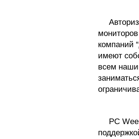
Авторизов
мониторов
компаний “
имеют соб
всем наши
заниматься
ограничив
PC Week: 
поддержко