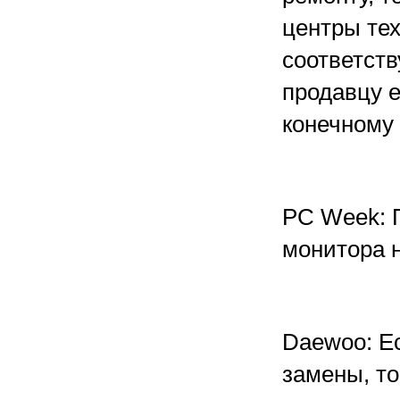
центры те
соответст
продавцу е
конечному
PC Week: П
монитора 
Daewoo: Ес
замены, то