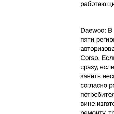
работающи
Daewoo: В
пяти регио
авторизов
Corso. Есл
сразу, есл
занять нес
согласно р
потребител
вине изго
ремонту, 