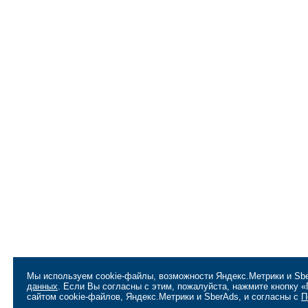
Мы используем cookie-файлы, возможности Яндекс.Метрики и Sbe
данных
. Если Вы согласны с этим, пожалуйста, нажмите кнопку
сайтом cookie-файлов, Яндекс.Метрики и SberAds, и согласны с
П