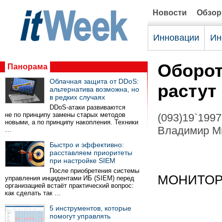
Новости
Обзо
Инновации
Ин
Оборот
Панорама
Облачная защита от DDoS:
растут
альтернатива возможна, но
в редких случаях
DDoS-атаки развиваются
не по принципу замены старых методов
(093)19`1997
новыми, а по принципу накопления. Техники
Владимир М
…
Быстро и эффективно:
расставляем приоритеты
при настройке SIEM
После приобретения системы
МОНИТО
управления инцидентами ИБ (SIEM) перед
организацией встаёт практический вопрос:
как сделать так …
5 инструментов, которые
помогут управлять