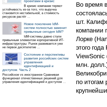
проектами в кризис
Во время 
В кризис компании теряют
устойчивость из-за того, что выручка
состоялась
становится нестабильной, а стоимость
ресурсов растёт …
шт. Калифо
Новое поколение IdM-
систем полностью заменит
компании 
привычные сегодня IdM?
IdM-системы давно стали
Лорке (Han
привычным элементом корпоративной ИТ-
инфраструктуры. Рынок развивается уже
этого года
не первое десятилетие …
Состояние и перспективы
ViewSonic 
развития российских систем
управления
млн. долл.
идентификацией и
доступом. Часть 2
Великобрит
Российское vs иностранное Сравнивая
функционал отечественных решений для
по итогам 
управления идентификацией и доступом …
крупнейши