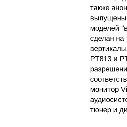
также ано
выпущены п
моделей "
сделан на
вертикальн
PT813 и P
разрешении
соответст
монитор V
аудиосист
тюнер и д