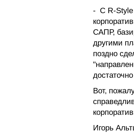
- С R-Style
корпоратив
САПР, бази
другими пл
поздно сде
"направлен
достаточно
Вот, пожалу
справедлив
корпора
Игорь Аль