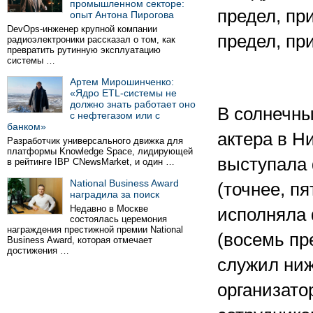
промышленном секторе:
предел, пр
опыт Антона Пирогова
DevOps-инженер крупной компании
предел, пр
радиоэлектроники рассказал о том, как
превратить рутинную эксплуатацию
системы …
Артем Мирошинченко:
«Ядро ETL-системы не
должно знать работает оно
В солнечны
с нефтегазом или с
банком»
актера в Н
Разработчик универсального движка для
платформы Knowledge Space, лидирующей
выступала 
в рейтинге IBP CNewsMarket, и один …
National Business Award
(точнее, п
наградила за поиск
Недавно в Москве
исполняла 
состоялась церемония
награждения престижной премии National
(восемь пр
Business Award, которая отмечает
достижения …
служил ниж
организат