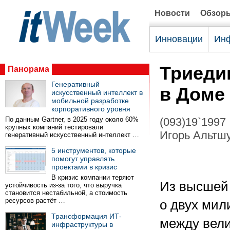
Новости
Обзор
Инновации
Инф
Триеди
Панорама
Генеративный
в Доме
искусственный интеллект в
мобильной разработке
корпоративного уровня
По данным Gartner, в 2025 году около 60%
(093)19`1997
крупных компаний тестировали
Игорь Альтшу
генеративный искусственный интеллект …
5 инструментов, которые
помогут управлять
проектами в кризис
В кризис компании теряют
Из высшей 
устойчивость из-за того, что выручка
становится нестабильной, а стоимость
ресурсов растёт …
о двух мил
Трансформация ИТ-
между вели
инфраструктуры в