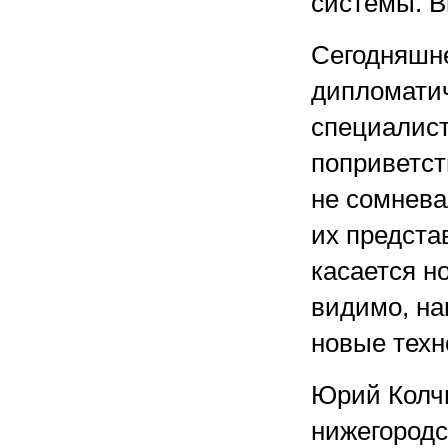
системы. В
Сегодняшн
дипломатич
специалист
поприветств
не сомнева
их предста
касается н
видимо, на
новые техн
Юрий Колчи
нижегородс