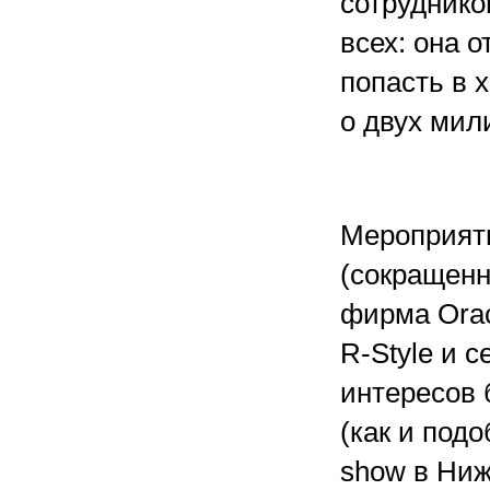
сотруднико
всех: она 
попасть в 
о двух мил
Мероприяти
(сокращенн
фирма Orac
R-Style и 
интересов 
(как и под
show в Ниж