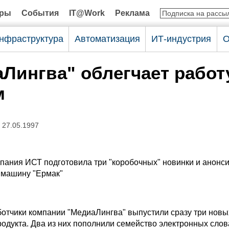
оры
События
IT@Work
Реклама
нфраструктура
Автоматизация
ИТ-индустрия
О
Лингва" облегчает работ
м
 27.05.1997
мпания ИСТ подготовила три "коробочных" новинки и анон
 машину "Ермак"
ботчики компании "МедиаЛингва" выпустили сразу три новы
одукта. Два из них пополнили семейство электронных сло