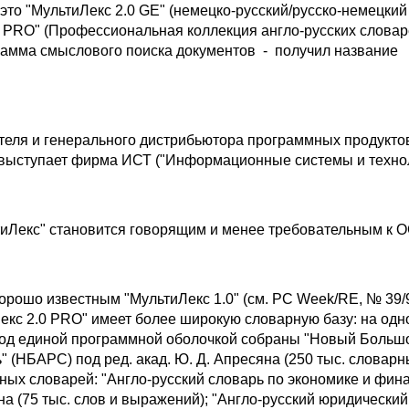
это "МультиЛекс 2.0 GE" (немецко-русский/русско-немецкий
0 PRO" (Профессиональная коллекция англо-русских словаре
рамма смыслового поиска документов - получил название
ателя и генерального дистрибьютора программных продукто
выступает фирма ИСТ ("Информационные системы и технол
иЛекс" становится говорящим и менее требовательным к 
орошо известным "МультиЛекс 1.0" (см. PC Week/RE, № 39/96
екс 2.0 PRO" имеет более широкую словарную базу: на одн
под единой программной оболочкой собраны "Новый Большо
" (НБАРС) под ред. акад. Ю. Д. Апресяна (250 тыс. словарн
ных словарей: "Англо-русский словарь по экономике и фин
ина (75 тыс. слов и выражений); "Англо-русский юридический