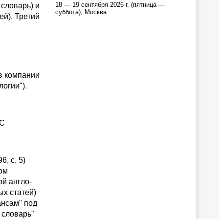
18 — 19 сентября 2026 г. (пятница —
 словарь) и
суббота), Москва
й). Третий
в компании
огии").
ОС
, с. 5)
ом
й англо-
ых статей)
ансам" под
 словарь"