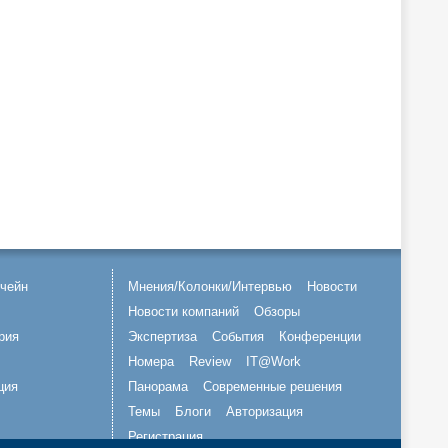
чейн
Мнения/Колонки/Интервью
Новости
Новости компаний
Обзоры
рия
Экспертиза
События
Конференции
Номера
Review
IT@Work
ция
Панорама
Современные решения
Темы
Блоги
Авторизация
Регистрация