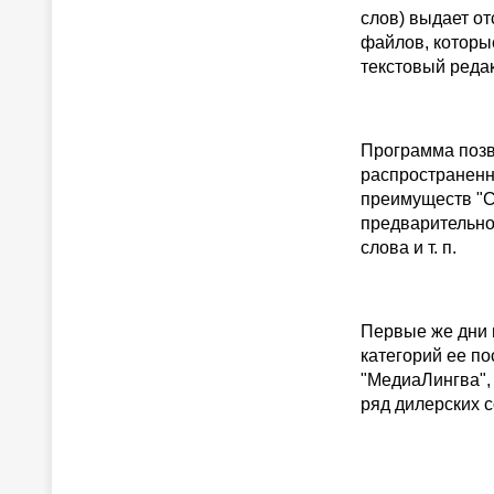
слов) выдает о
файлов, которы
текстовый редак
Программа позв
распространенны
преимуществ "С
предварительно
слова и т. п.
Первые же дни 
категорий ее п
"МедиаЛингва",
ряд дилерских 