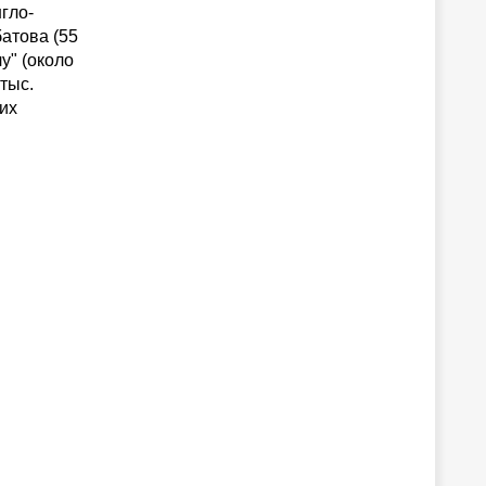
нгло-
батова (55
у" (около
тыс.
их