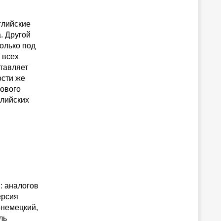
глийские
. Другой
олько под
 всех
тавляет
ости же
кового
глийских
: аналогов
ерсия
-немецкий,
ль