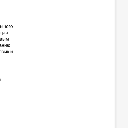
льшого
ющая
овым
ланию
язык и
я