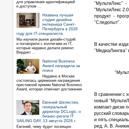
для управления идентификацией
"МультиЛекс" - 
и доступом …
"МультиЛекс 2.
Названа лучшая
продукт - прог
студия дизайна
"Следопыт".
интерьера Санкт-
Петербурга в 2026
году для IT-специалиста
Мы изучили рынок дизайн-студий
и поговорили с коллегами из IT,
В качестве изд
которые недавно делали ремонт.
"МедиаЛингва" 
Вердикт …
National Business
Award наградила за
поиск
"Мульт
Недавно в Москве
состоялась церемония награждения
престижной премии National Business
Award, которая отмечает достижения
…
В сравнении с х
новый "МультиЛ
Евгений Шелестюк,
генеральный
компакт-диске 
директор DCLogic, о
русский словарь
бизнес-регате IT
и пять специаль
SAILING DAY, 13 августа 2026 г.
ред. А. В. Аник
Евгений, чему будет посвящен