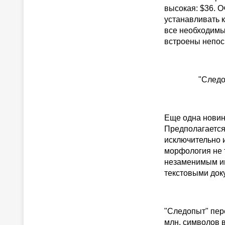
высокая: $36. О
устанавливать 
все необходимы
встроены непос
"Следо
Еще одна новин
Предполагается,
исключительно 
морфология не т
незаменимым ин
текстовыми док
"Следопыт" пер
млн. символов в