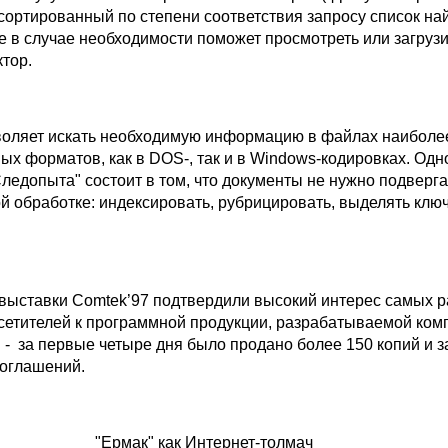
тсортированный по степени соответствия запросу список н
е в случае необходимости поможет просмотреть или загрузи
тор.
оляет искать необходимую информацию в файлах наиболе
х форматов, как в DOS-, так и в Windows-кодировках. Одн
ледопыта" состоит в том, что документы не нужно подверга
й обработке: индексировать, рубрицировать, выделять клю
выставки Comtek’97 подтвердили высокий интерес самых 
осетителей к программной продукции, разрабатываемой ком
 - за первые четыре дня было продано более 150 копий и 
соглашений.
"Ермак" как Интернет-толмач