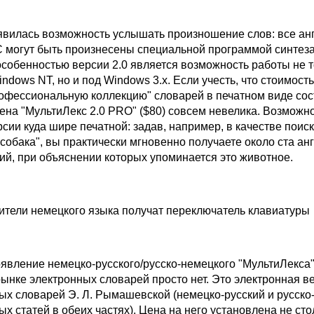
оявилась возможность услышать произношение слов: все ан
 могут быть произнесены специальной программой синтеза
особенностью версии 2.0 является возможность работы не т
ndows NT, но и под Windows 3.x. Если учесть, что стоимость
офессиональную коллекцию" словарей в печатном виде сос
цена "МультиЛекс 2.0 PRO" ($80) совсем невелика. Возможн
сии куда шире печатной: задав, например, в качестве поис
собака", вы практически мгновенно получаете около ста ан
ий, при объяснении которых упоминается это животное.
тели немецкого языка получат переключатель клавиатуры
явление немецко-русского/русско-немецкого "МультиЛекса"
рынке электронных словарей просто нет. Это электронная в
ых словарей Э. Л. Рымашевской (немецко-русский и русско
ых статей в обеих частях). Цена на него установлена не сто