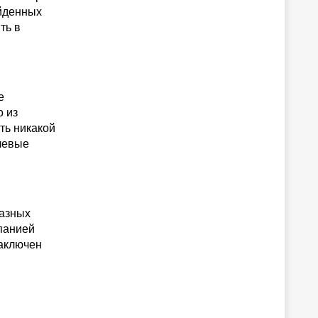
айденных
ть в
е
о из
ть никакой
чевые
разных
панией
заключен