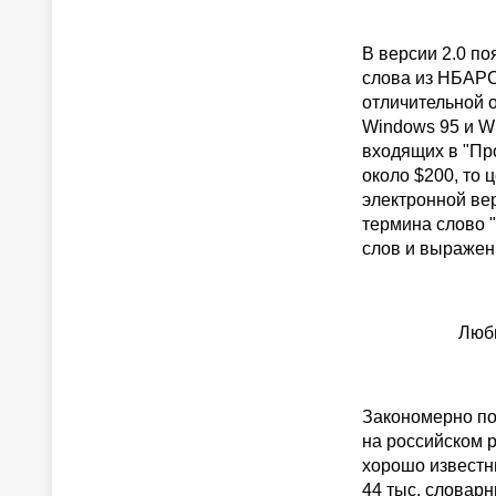
В версии 2.0 п
слова из НБАРС
отличительной 
Windows 95 и Wi
входящих в "Пр
около $200, то 
электронной вер
термина слово "
слов и выражен
Люби
Закономерно по
на российском 
хорошо известн
44 тыс. словарн