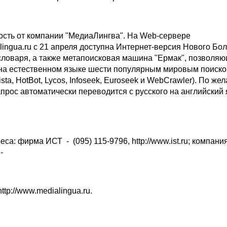
ость от компании "МедиаЛингва". На Web-сервере
alingua.ru с 21 апреля доступна Интернет-версия Нового Бо
 словаря, а также метапоисковая машина "Ермак", позволя
 на естественном языке шести популярным мировым поиск
sta, HotBot, Lycos, Infoseek, Euroseek и WebCrawler). По же
прос автоматически переводится с русского на английский 
са: фирма ИСТ - (095) 115-9796, http://www.ist.ru; компани
-
http://www.medialingua.ru.