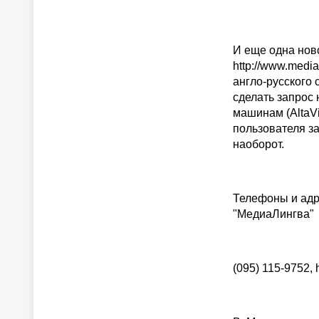
И еще одна нов
http://www.medi
англо-русского
сделать запрос
машинам (AltaVi
пользователя за
наоборот.
Телефоны и адре
"МедиаЛингва" 
(095) 115-9752, 