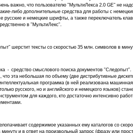
чень важно, что пользователю "МультиЛекса 2.0 GE" не над
какие-либо дополнительные средства для работы с немецки
е русские и немецкие шрифты, а также переключатель кла
редственно в "МультиЛекс".
пыт" шерстит тексты со скоростью 35 млн. символов в мину
ка - средство смыслового поиска документов "Следопыт".
 что эта небольшая по объему (две дистрибутивные дискеты
интеллектуальная программа (в ней реализована машинная
олько русского, но и английского и немецкого языков) стан
струментом для каждого, кто достаточно интенсивно работ
ументами.
елопачивает содержимое указанных ему каталогов со скоро
 минуту и в ответ на произвольный запрос (фразу или прос