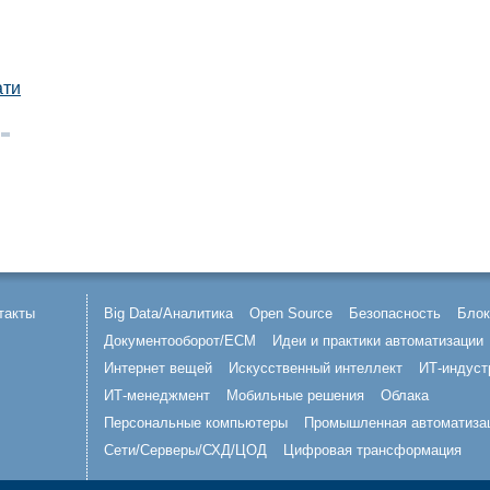
ати
такты
Big Data/Аналитика
Open Source
Безопасность
Блок
Документооборот/ECM
Идеи и практики автоматизации
Интернет вещей
Искусственный интеллект
ИТ-индуст
ИТ-менеджмент
Мобильные решения
Облака
Персональные компьютеры
Промышленная автоматиза
Сети/Серверы/СХД/ЦОД
Цифровая трансформация