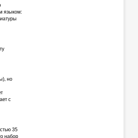
о
м языком:
виатуры
ту
), но
ет
ает с
стью 35
то набор