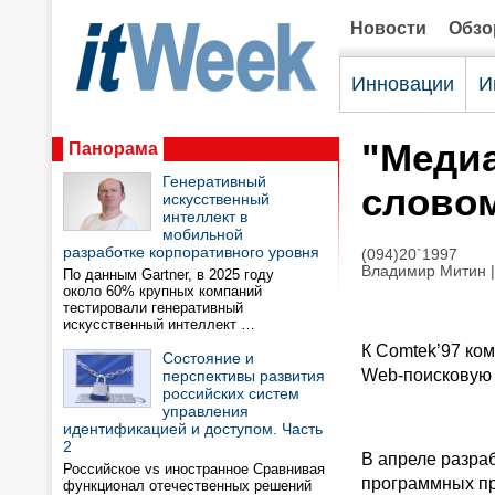
Новости
Обз
Инновации
И
"Медиа
Панорама
Генеративный
слово
искусственный
интеллект в
мобильной
разработке корпоративного уровня
(094)20`1997
Владимир Митин
|
По данным Gartner, в 2025 году
около 60% крупных компаний
тестировали генеративный
искусственный интеллект …
К Comtek’97 ко
Состояние и
Web-поисковую
перспективы развития
российских систем
управления
идентификацией и доступом. Часть
2
В апреле разра
Российское vs иностранное Сравнивая
программных пр
функционал отечественных решений