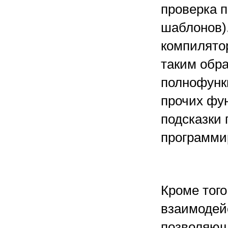
проверка п
шаблонов)
компилятор
таким обра
полнофунк
прочих фу
подсказки
программи
Кроме тог
взаимодей
позволяющ