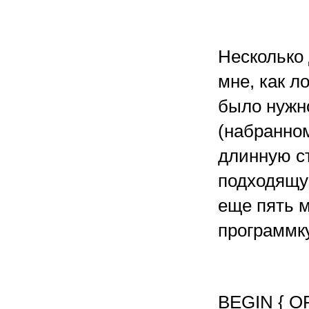
Несколько 
мне, как л
было нужно
(набранном
длинную ст
подходящую
еще пять м
программк
BEGIN { OR