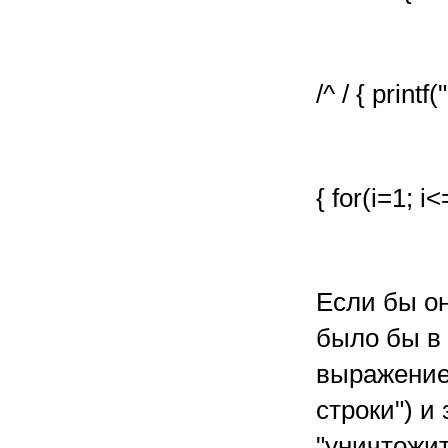
/^ / { printf("
{ for(i=1; i
Если бы он
было бы в 
выражение 
строки") и
"уничтожит