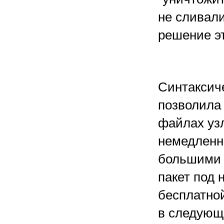
не сливали
решение э
Синтаксич
позволила
файлах узл
немедленно
большими 
пакет под 
бесплатной
в следующе