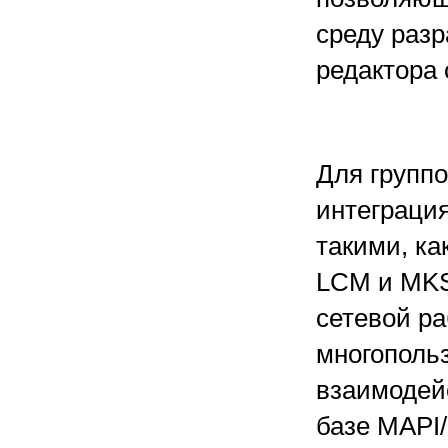
среду разр
редактора
Для группо
интеграция
такими, ка
LCM и MKS
сетевой р
многополь
взаимодей
базе MAPI/