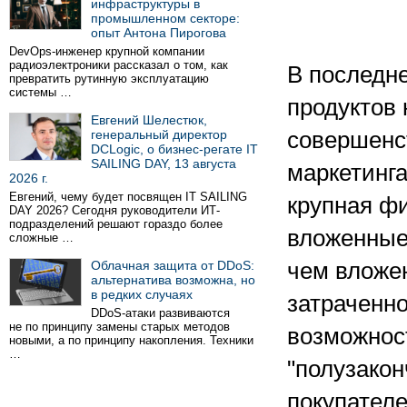
инфраструктуры в
промышленном секторе:
опыт Антона Пирогова
DevOps-инженер крупной компании
радиоэлектроники рассказал о том, как
В последн
превратить рутинную эксплуатацию
системы …
продуктов 
Евгений Шелестюк,
генеральный директор
совершенс
DCLogic, о бизнес-регате IT
SAILING DAY, 13 августа
маркетинга
2026 г.
Евгений, чему будет посвящен IT SAILING
крупная фи
DAY 2026? Сегодня руководители ИТ-
подразделений решают гораздо более
вложенные
сложные …
Облачная защита от DDoS:
чем вложен
альтернатива возможна, но
в редких случаях
затраченно
DDoS-атаки развиваются
не по принципу замены старых методов
возможнос
новыми, а по принципу накопления. Техники
…
"полузакон
покупателе