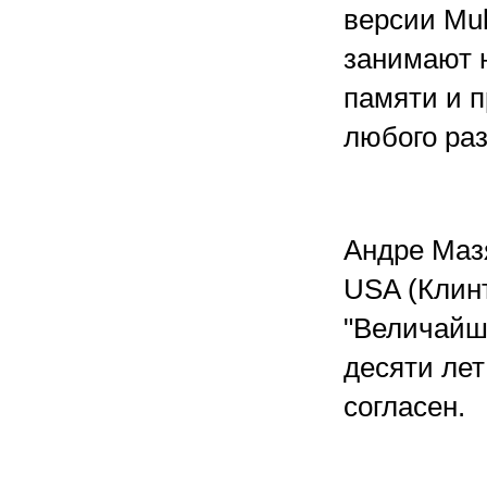
версии Mul
занимают н
памяти и 
любого раз
Андре Мазя
USA (Клинт
"Величайши
десяти лет
согласен.