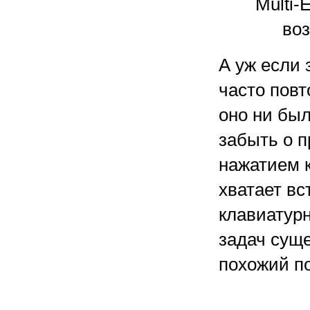
Multi-
воз
А уж если 
часто пов
оно ни был
забыть о п
нажатием 
хватает вс
клавиатур
задач сущ
похожий по