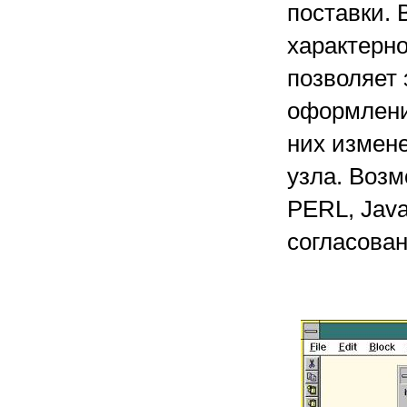
поставки.
характерн
позволяет 
оформления
них измен
узла. Воз
PERL, Java
согласован