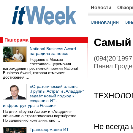
Новости
Обзо
Инновации
Ин
Самый 
Панорама
National Business Award
наградила за поиск
(094)20`1997
Недавно в Москве
состоялась церемония
Павел Гродек
награждения престижной премии National
Business Award, которая отмечает
достижения …
«Стратегический альянс
„Группы Астра“ и „Аладдин“
ТЕХНОЛО
задаёт новый подход к
созданию ИТ-
инфраструктуры в России»
На днях «Группа Астра» и «Аладдин»
объявили о стратегическом партнёрстве.
По заявлению компаний, оно …
Не всегда 
Трансформация ИТ-