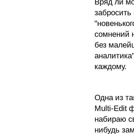
Вряд ли м
забросить 
"новеньког
сомнений н
без малей
аналитика"
каждому.
Одна из т
Multi-Edit
набираю св
нибудь зам