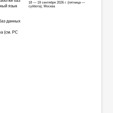
аботки баз
18 — 19 сентября 2026 г. (пятница —
нный язык
суббота), Москва
 баз данных
а (см. PC