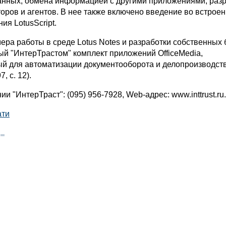
анных, обмена информацией с другими приложениями, разр
оров и агентов. В нее также включено введение во встрое
я LotusScript.
ера работы в среде Lotus Notes и разработки собственных
ый "ИнтерТрастом" комплект приложений OfficeMedia,
й для автоматизации документооборота и делопроизводств
, с. 12).
и "ИнтерТраст": (095) 956-7928, Web-адрес: www.inttrust.ru.
ати