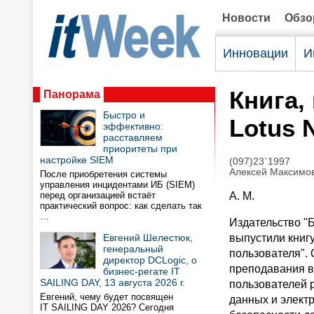
Новости
Обз
Инновации
И
Книга,
Панорама
Быстро и
Lotus 
эффективно:
расставляем
приоритеты при
настройке SIEM
(097)23`1997
Алексей Максимо
После приобретения системы
управления инцидентами ИБ (SIEM)
перед организацией встаёт
А. М.
практический вопрос: как сделать так
…
Издательство "
Евгений Шелестюк,
выпустили книгу
генеральный
пользователя".
директор DCLogic, о
преподавания в
бизнес-регате IT
SAILING DAY, 13 августа 2026 г.
пользователей 
Евгений, чему будет посвящен
данных и элект
IT SAILING DAY 2026? Сегодня