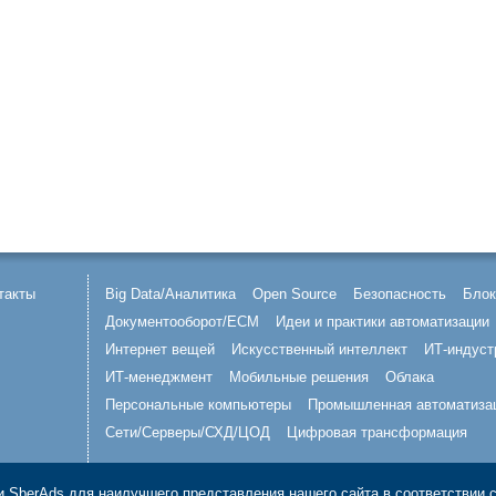
такты
Big Data/Аналитика
Open Source
Безопасность
Блок
Документооборот/ECM
Идеи и практики автоматизации
Интернет вещей
Искусственный интеллект
ИТ-индуст
ИТ-менеджмент
Мобильные решения
Облака
Персональные компьютеры
Промышленная автоматиза
Сети/Серверы/СХД/ЦОД
Цифровая трансформация
 SberAds для наилучшего представления нашего сайта в соответствии 