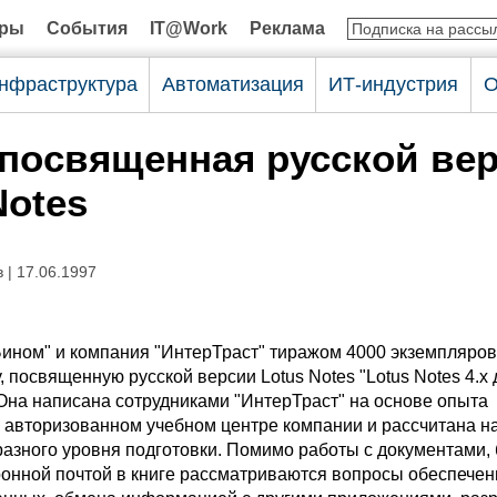
оры
События
IT@Work
Реклама
нфраструктура
Автоматизация
ИТ-индустрия
О
 посвященная русской ве
Notes
в
| 17.06.1997
Бином" и компания "ИнтерТраст" тиражом 4000 экземпляров
, посвященную русской версии Lotus Notes "Lotus Notes 4.х 
 Она написана сотрудниками "ИнтерТраст" на основе опыта
 авторизованном учебном центре компании и рассчитана н
разного уровня подготовки. Помимо работы с документами,
ронной почтой в книге рассматриваются вопросы обеспечен