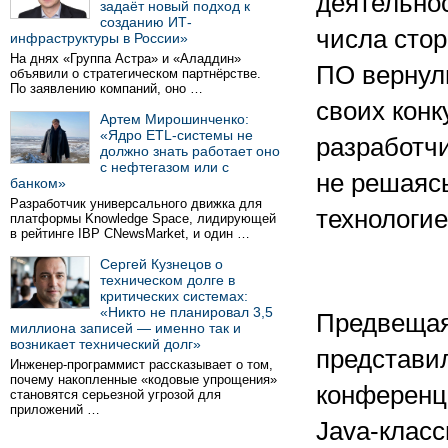
деятельнос
задаёт новый подход к
созданию ИТ-
числа стор
инфраструктуры в России»
На днях «Группа Астра» и «Аладдин»
ПО вернул
объявили о стратегическом партнёрстве.
По заявлению компаний, оно …
своих кон
Артем Мирошинченко:
«Ядро ETL-системы не
разработчи
должно знать работает оно
с нефтегазом или с
не решаясь
банком»
Разработчик универсального движка для
технологие
платформы Knowledge Space, лидирующей
в рейтинге IBP CNewsMarket, и один …
Сергей Кузнецов о
техническом долге в
критических системах:
«Никто не планировал 3,5
Предвещая 
миллиона записей — именно так и
возникает технический долг»
представи
Инженер-программист рассказывает о том,
почему накопленные «кодовые упрощения»
конференц
становятся серьезной угрозой для
приложений …
Java-класс