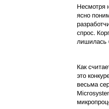
Несмотря н
ясно пони
разработчи
спрос. Кор
лишилась 
Как считае
это конкур
весьма се
Microsyste
микропроц