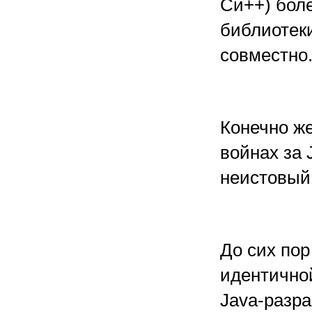
Си++) бол
библиотеки
совместно.
Конечно же
войнах за 
неистовый,
До сих пор
идентичной
Java-разраб