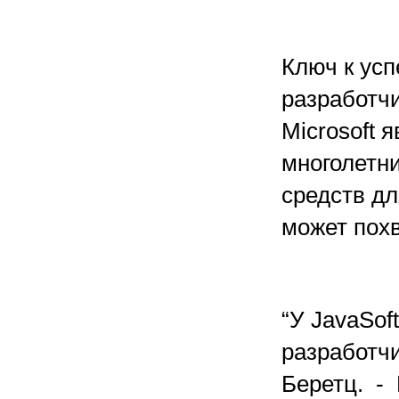
Ключ к усп
разработчи
Microsoft 
многолетн
средств дл
может пох
“У JavaSof
разработчи
Беретц. -