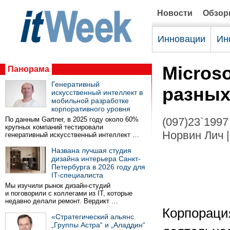
Новости
Обзо
Инновации
Ин
Microso
Панорама
Генеративный
разных
искусственный интеллект в
мобильной разработке
корпоративного уровня
По данным Gartner, в 2025 году около 60%
(097)23`1997
крупных компаний тестировали
Норвин Лич |
генеративный искусственный интеллект …
Названа лучшая студия
дизайна интерьера Санкт-
Петербурга в 2026 году для
IT-специалиста
Мы изучили рынок дизайн-студий
и поговорили с коллегами из IT, которые
недавно делали ремонт. Вердикт …
Корпорация
«Стратегический альянс
„Группы Астра“ и „Аладдин“