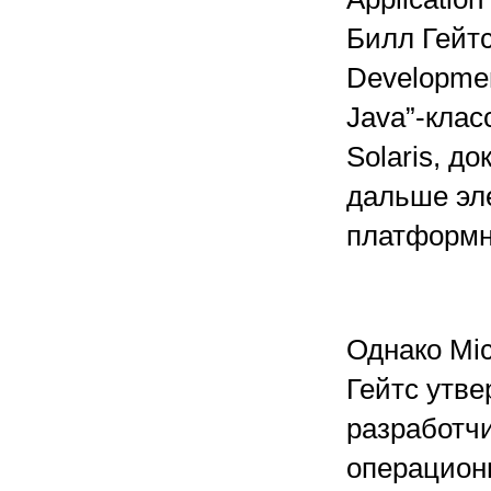
Билл Гейтс
Developmen
Java”-клас
Solaris, д
дальше эл
платформн
Однако Mic
Гейтс утве
разработчи
операцион