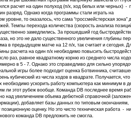
ился расчет на один полуход (п/х, ход белых или черных) -
ин разряд. Однако когда программы стали играть на
м уровне, то оказалось, что сама “гроссмейстерская зона” 
жей. Темпы перехода количества (скорость анализа позиций
существенно замедлились. За прошедший год быстродейст
аза, но это не дало существенного увеличения глубины пер
ма в предыдущем матче на 12 п/х, так считает и сегодня. Д
бины расчета на один п/х необходимо повысить быстродейс
сло раз, равное квадратному корню из среднего числа ходо
примерно в 5 - 7. Однако это справедливо для сильно упоряд
еальной игры более подходит оценка Ботвинника, считавшег
рень кубический из числа ходов в квадрате. Получается, что
/х необходимо ускорить работу компьютера как минимум в де
им ли этот рубеж вообще. Команда DB последнее время ра
о над увеличением объема дебютной справочной (заложе
рмации), добавляет базы данных по типовым окончаниям,
позиционную оценку. Но это чисто техническая работа - н
нового команда DB предложить не смогла.