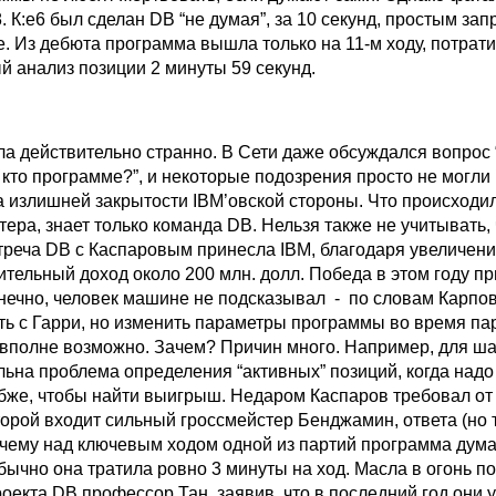
. К:e6 был сделан DB “не думая”, за 10 секунд, простым зап
. Из дебюта программа вышла только на 11-м ходу, потрати
й анализ позиции 2 минуты 59 секунд.
а действительно странно. В Сети даже обсуждался вопрос 
кто программе?”, и некоторые подозрения просто не могли
а излишней закрытости IBM’овской стороны. Что происходил
ера, знает только команда DB. Нельзя также не учитывать, 
реча DB с Каспаровым принесла IBM, благодаря увеличен
тельный доход около 200 млн. долл. Победа в этом году пр
нечно, человек машине не подсказывал - по словам Карпова
ать с Гарри, но изменить параметры программы во время па
вполне возможно. Зачем? Причин много. Например, для ш
ьна проблема определения “активных” позиций, когда надо
бже, чтобы найти выигрыш. Недаром Каспаров требовал о
торой входит сильный гроссмейстер Бенджамин, ответа (но т
почему над ключевым ходом одной из партий программа дум
обычно она тратила ровно 3 минуты на ход. Масла в огонь п
оекта DB профессор Тан, заявив, что в последний год они 