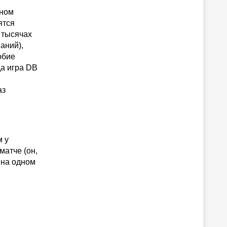
зном
ятся
 тысячах
аний),
обие
а игра DB
аз
м у
матче (он,
 на одном