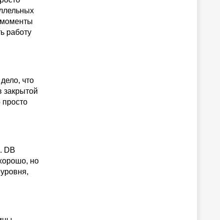
аллельных
в моменты
ь работу
дело, что
в закрытой
 просто
. DB
 хорошо, но
 уровня,
бины