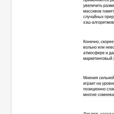
увеличить разм
массивов памят
случайных прер
хэш-алгоритмов
Конечно, скорее
вольно или нев
атмосфере и да
маркетинговый 
Мнения сильней
играет на уровн
позиционно слаб
многие сомнева
Лет пять назад