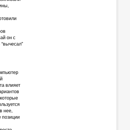
ины,
готовили
ров
ай он с
 “вычесал”
омпьютер
ый
та влияет
вариантов
 которые
ользуется
в нее,
е позиции
росто