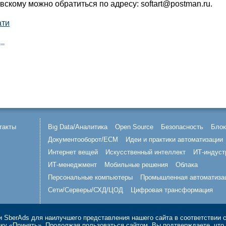
скому можно обратиться по адресу: softart@postman.ru.
ати
такты
Big Data/Аналитика
Open Source
Безопасность
Блок
Документооборот/ECM
Идеи и практики автоматизации
Интернет вещей
Искусственный интеллект
ИТ-индуст
ИТ-менеджмент
Мобильные решения
Облака
Персональные компьютеры
Промышленная автоматиза
Сети/Серверы/СХД/ЦОД
Цифровая трансформация
 SberAds для наилучшего представления нашего сайта в соответствии 
опку «Принять». Продолжая пользоваться сайтом, Вы подтверждаете, чт