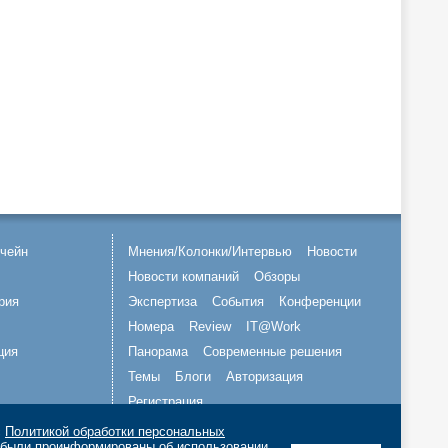
чейн
Мнения/Колонки/Интервью
Новости
Новости компаний
Обзоры
рия
Экспертиза
События
Конференции
Номера
Review
IT@Work
ция
Панорама
Современные решения
Темы
Блоги
Авторизация
Регистрация
с
Политикой обработки персональных
Подписывайтесь на нас
о были проинформированы об использовании