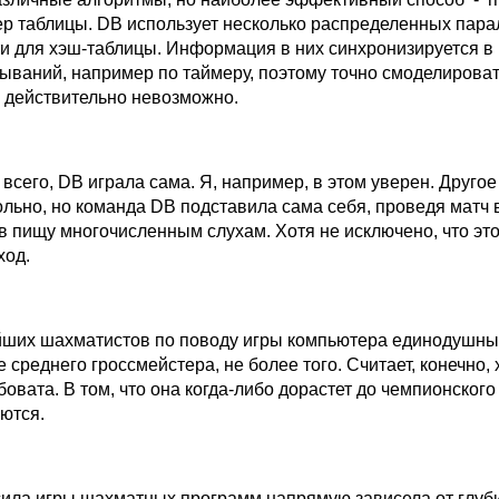
ер таблицы. DB использует несколько распределенных пар
и для хэш-таблицы. Информация в них синхронизируется 
ываний, например по таймеру, поэтому точно смоделироват
 действительно невозможно.
 всего, DB играла сама. Я, например, в этом уверен. Другое 
ольно, но команда DB подставила сама себя, проведя матч 
в пищу многочисленным слухам. Хотя не исключено, что это
ход.
ших шахматистов по поводу игры компьютера единодушны
е среднего гроссмейстера, не более того. Считает, конечно,
овата. В том, что она когда-либо дорастет до чемпионского
ются.
 сила игры шахматных программ напрямую зависела от глу