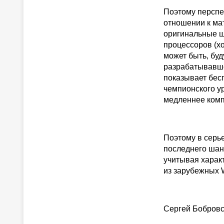
Поэтому перспе
отношении к ма
оригинальные ш
процессоров (хо
может быть, бу
разрабатывавше
показывает бес
чемпионского ур
медленнее комп
Поэтому в серь
последнего шанс
учитывая характ
из зарубежных W
Сергей Бобров