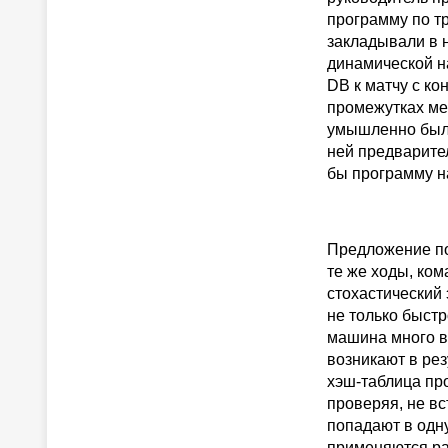
программу по т
закладывали в 
динамической н
DB к матчу с к
промежутках ме
умышленно был 
ней предварите
бы программу н
Предложение по
те же ходы, ко
стохастический 
не только быст
машина много в
возникают в ре
хэш-таблица пр
проверяя, не вс
попадают в одну
применяются ра