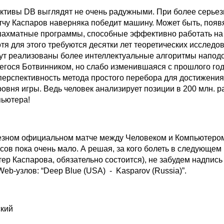
ктивы DB выглядят не очень радужными. При более серье
тчу Каспаров наверняка победит машину. Может быть, появ
ахматные программы, способные эффективно работать на
тя для этого требуются десятки лет теоретических исследов
дут реализованы более интеллектуальные алгоритмы напод
гося Ботвинником, но слабо изменившаяся с прошлого год
перспективность метода простого перебора для достижения
овня игры. Ведь человек анализирует позиции в 200 млн. р
ьютера!
езном официальном матче между Человеком и Компьютеро
ов пока очень мало. А решая, за кого болеть в следующем 
ер Каспарова, обязательно состоится), не забудем надпись
eb-узлов: “Deep Blue (USA) - Kasparov (Russia)”.
ский