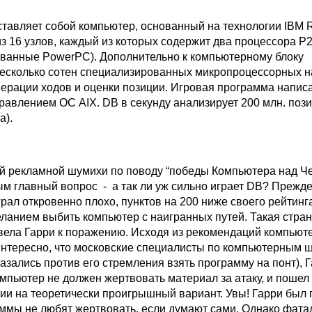
ставляет собой компьютер, основанный на технологии IBM 
из 16 узлов, каждый из которых содержит два процессора P
ванные PowerPC). Дополнительно к компьютерному блоку
есколько сотен специализированных микропроцессорных 
нерации ходов и оценки позиции. Игровая программа написа
равлением ОС AIX. DB в секунду анализирует 200 млн. пози
а).
й рекламной шумихи по поводу “победы Компьютера над Ч
м главный вопрос - а так ли уж сильно играет DB? Прежде
рал откровенно плохо, пунктов на 200 ниже своего рейтинг
еланием выбить компьютер с наигранных путей. Такая стра
ивела Гарри к поражению. Исходя из рекомендаций компьют
интересно, что московские специалисты по компьютерным 
азались против его стремления взять программу на понт), 
омпьютер не должен жертвовать материал за атаку, и пошел
и на теоретически проигрышный вариант. Увы! Гарри был 
ммы не любят жертвовать, если думают сами. Однако фата