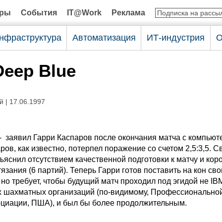
оры
События
IT@Work
Реклама
нфраструктура
Автоматизация
ИТ-индустрия
О
Deep Blue
й
| 17.06.1997
 - заявил Гарри Каспаров после окончания матча с компью
аров, как известно, потерпел поражение со счетом 2,5:3,5. С
яснил отсутствием качественной подготовки к матчу и кор
язания (6 партий). Теперь Гарри готов поставить на кон сво
но требует, чтобы будущий матч проходил под эгидой не IBM
 шахматных организаций (по-видимому, Профессионально
циации, ПША), и был бы более продолжительным.