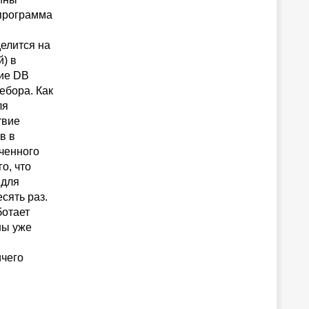
 программа
делится на
) в
вие DB
ебора. Как
ля
твие
в в
оченного
о, что
 для
сять раз.
ботает
ны уже
ичего