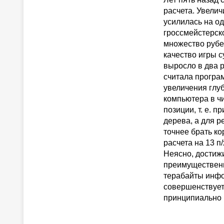
расчета. Увелич
усилилась на од
гроссмейстерско
множество рубе
качество игры 
выросло в два р
считала програм
увеличения глу
компьютера в чи
позиции, т. е. 
дерева, а для р
точнее брать ко
расчета на 13 п
Неясно, достиж
преимущественн
терабайты инфо
совершенствует 
принципиально 