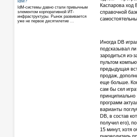
IdM?
Каспарова ход 8
IdM-системы давно стали привычным
элементом корпоративной ИТ-
справочной базе
инфраструктуры. Рынок развивается
самостоятельны
уже не первое десятилетие …
Иногда DB играл
подсказывал ли 
зародиться из-з
пультом компьют
предыдущая вст
продаж, дополни
еще больше. Ко
сам бы сел игр
принципиально 
программ актуал
варианты поглу
DB, в состав ко
получил его), 
15 минут, хотя 
руководитель пр