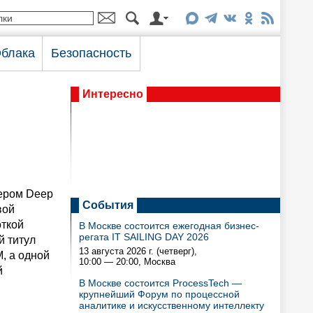
блака
Безопасность
Интересно
тером Deep
События
вой
откой
В Москве состоится ежегодная бизнес-
регата IT SAILING DAY 2026
й титул
13 августа 2026 г. (четверг),
, а одной
10:00 — 20:00
, Москва
й
В Москве состоится ProcessTech —
крупнейший Форум по процессной
аналитике и искусственному интеллекту