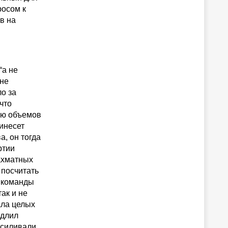
росом к
в на
“а не
 не
о за
что
ию объемов
инесет
, он тогда
ртии
ахматных
 посчитать
т команды
ак и не
ала целых
одлил
усиливали