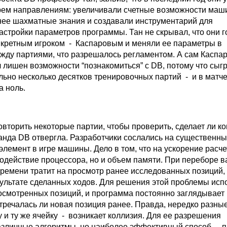
рем направлениям: увеличивали счетные возможности маш
нее шахматные знания и создавали инструментарий для
астройки параметров программы. Тан не скрывал, что они 
онкретным игроком - Каспаровым и меняли ее параметры в
жду партиями, что разрешалось регламентом. А сам Каспа
лишен возможности “познакомиться” с DB, потому что сыгр
льно несколько десятков тренировочных партий - и в матче
а ноль.
вторить некоторые партии, чтобы проверить, сделает ли к
манда DB отвергла. Разработчики сослались на существенн
элемент в игре машины. Дело в том, что на ускорение расче
родействие процессора, но и объем памяти. При переборе 
ремени тратит на просмотр ранее исследованных позиций,
зультате сделанных ходов. Для решения этой проблемы исп
осмотренных позиций, и программа постоянно заглядывает 
тречалась ли новая позиция ранее. Правда, нередко разны
 и ту же ячейку - возникает коллизия. Для ее разрешения
зличные алгоритмы, но наиболее эффективный способ - п