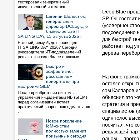
тестировали генеративный
искусственный интеллект …
Deep Blue пред
Евгений Шелестюк,
SP. Он состоит 
генеральный
(усовершенство
директор DCLogic, о
бизнес-регате IT
подсоединено н
SAILING DAY, 13 августа 2026 г.
для быстрой ге
Евгений, чему будет посвящен
работает под уп
IT SAILING DAY 2026? Сегодня
руководители ИТ-подразделений
дерева перебор
решают гораздо более сложные …
Быстро и
эффективно:
расставляем
На фоне громко
приоритеты при
остался открыты
настройке SIEM
сам Каспаров иг
После приобретения системы
объяснил это ж
управления инцидентами ИБ (SIEM)
перед организацией встаёт
стратегия и пр
практический вопрос: как сделать так
специалистов (
…
один голос выск
Новое поколение
посчитал, что к
IdM-систем
полностью заменит
решающей парти
привычные сегодня
одном - програ