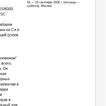
18 — 19 сентября 2026 г. (пятница —
суббота), Москва
RS/6000
2SC
наборов
на на Си и
ций (узлов
еловеком”
 всего,
а. Он
нная
ерных
шахматам в
Гарри
 в
прав в
льный для