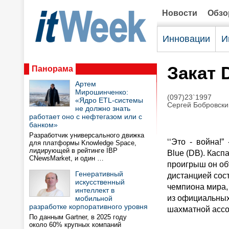
Новости
Обз
Инновации
И
Закат 
Панорама
Артем
Мирошинченко:
(097)23`1997
«Ядро ETL-системы
Сергей Бобровски
не должно знать
работает оно с нефтегазом или с
банком»
Разработчик универсального движка
‘‘Это - война!”
для платформы Knowledge Space,
лидирующей в рейтинге IBP
Blue (DB). Касп
CNewsMarket, и один …
проигрыш он объ
Генеративный
дистанцией сост
искусственный
чемпиона мира, 
интеллект в
из официальных
мобильной
разработке корпоративного уровня
шахматной ассо
По данным Gartner, в 2025 году
около 60% крупных компаний