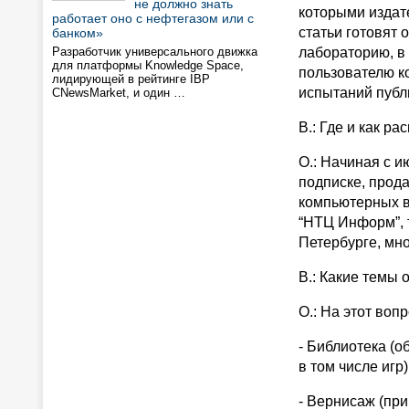
не должно знать
которыми издат
работает оно с нефтегазом или с
статьи готовят
банком»
Разработчик универсального движка
лабораторию, в
для платформы Knowledge Space,
пользователю к
лидирующей в рейтинге IBP
испытаний публ
CNewsMarket, и один …
В.: Где и как р
О.: Начиная с и
подписке, прода
компьютерных в
“НТЦ Информ”, т
Петербурге, мн
В.: Какие темы
О.: На этот воп
- Библиотека (о
в том числе игр)
- Вернисаж (пр