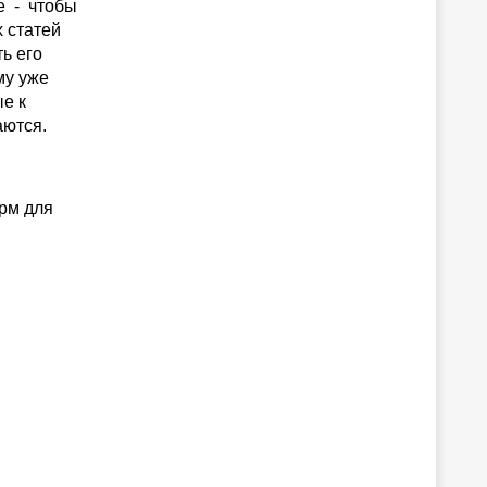
е - чтобы
 статей
ь его
му уже
е к
аются.
орм для