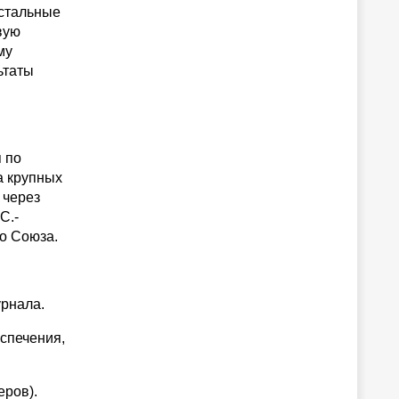
Остальные
вую
му
ьтаты
 по
на крупных
 через
С.-
о Союза.
урнала.
еспечения,
еров).