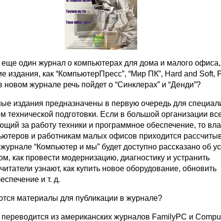
н еще один журнал о компьютерах для дома и малого офиса,
е издания, как “КомпьютерПресс”, “Мир ПК”, Hard and Soft, 
 новом журнале речь пойдет о “Синклерах” и “Денди”?
ные издания предназначены в первую очередь для специал
м технической подготовки. Если в большой организации все
ающий за работу техники и программное обеспечение, то вл
ютеров и работникам малых офисов приходится рассчитыв
 журнале “Компьютер и мы” будет доступно рассказано об у
ом, как провести модернизацию, диагностику и устранить
читатели узнают, как купить новое оборудование, обновить
спечение и т. д.
аются материалы для публикации в журнале?
й переводится из американских журналов FamilyPC и Compute