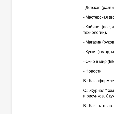
- Детская (раз
- Мастерская (
- Кабинет (все,
технологии).
- Магазин (руко
- Кухня (юмор, 
- Окно в мир (In
- Новости.
В.: Как оформл
О.: Журнал “Ко
и рисунков. Ску
В.: Как стать а