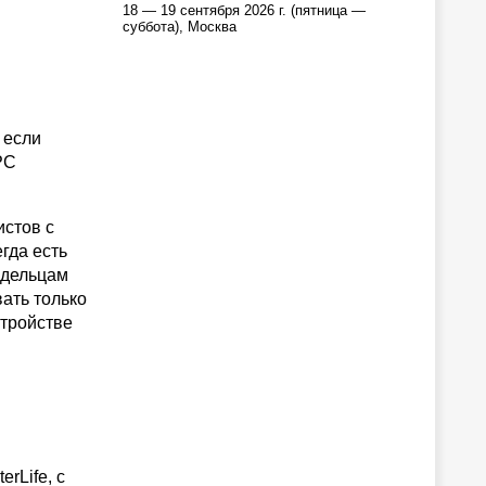
18 — 19 сентября 2026 г. (пятница —
суббота), Москва
 если
PC
истов с
гда есть
адельцам
ать только
стройстве
rLife, с