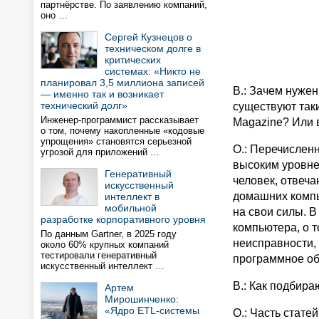
партнёрстве. По заявлению компаний,
оно …
Сергей Кузнецов о
техническом долге в
критических
системах: «Никто не
планировал 3,5 миллиона записей
В.: Зачем нуже
— именно так и возникает
технический долг»
существуют таки
Инженер-программист рассказывает
Magazine? Или в
о том, почему накопленные «кодовые
упрощения» становятся серьезной
О.: Перечислен
угрозой для приложений …
высоким уровне
Генеративный
человек, отвеч
искусственный
домашних компь
интеллект в
мобильной
на свои силы. В
разработке корпоративного уровня
компьютера, о т
По данным Gartner, в 2025 году
неисправности, 
около 60% крупных компаний
тестировали генеративный
программное обе
искусственный интеллект …
В.: Как подбир
Артем
Мирошинченко:
«Ядро ETL-системы
О.: Часть стате