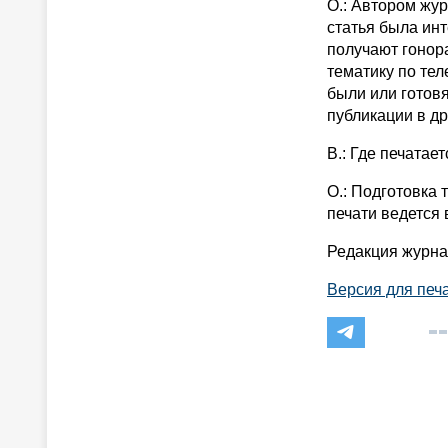
О.: Автором жу
статья была ин
получают гонор
тематику по те
были или готов
публикации в др
В.: Где печатае
О.: Подготовка 
печати ведется 
Редакция журна
Версия для печ