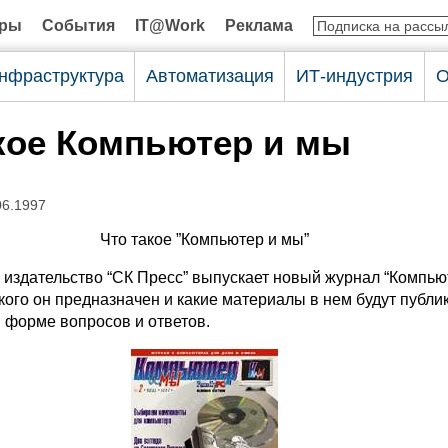
оры
События
IT@Work
Реклама
нфраструктура
Автоматизация
ИТ-индустрия
О
кое Компьютер и мы
06.1997
Что такое ”Компьютер и мы”
. издательство “СК Пресс” выпускает новый журнал “Компью
кого он предназначен и какие материалы в нем будут публи
 форме вопросов и ответов.