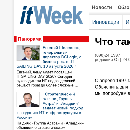
Новости
Обз
Инновации
И
Что та
Панорама
Евгений Шелестюк,
генеральный
(098)24`1997
директор DCLogic, о
редакции От | 24.
бизнес-регате IT
SAILING DAY, 13 августа 2026 г.
Евгений, чему будет посвящен
IT SAILING DAY 2026? Сегодня
С апреля 1997 г
руководители ИТ-подразделений
решают гораздо более сложные …
Объяснить, для 
мы попробуем в
«Стратегический
альянс „Группы
Астра“ и „Аладдин“
задаёт новый подход
к созданию ИТ-инфраструктуры в
России»
На днях «Группа Астра» и «Аладдин»
объявили о стратегическом