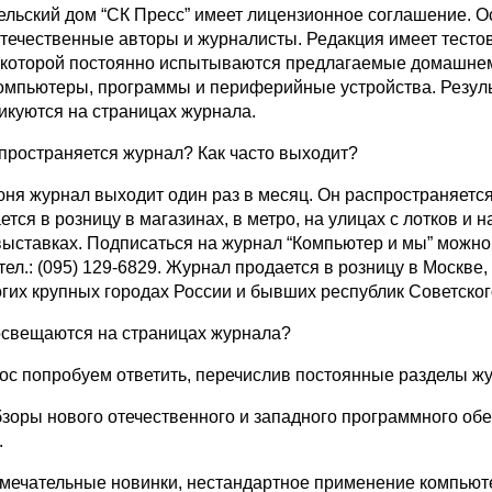
ельский дом “СК Пресс” имеет лицензионное соглашение. 
 отечественные авторы и журналисты. Редакция имеет тесто
 которой постоянно испытываются предлагаемые домашне
омпьютеры, программы и периферийные устройства. Резул
икуются на страницах журнала.
аспространяется журнал? Как часто выходит?
юня журнал выходит один раз в месяц. Он распространяется
ется в розницу в магазинах, в метро, на улицах с лотков и 
ыставках. Подписаться на журнал “Компьютер и мы” можно
ел.: (095) 129-6829. Журнал продается в розницу в Москве, 
огих крупных городах России и бывших республик Советског
 освещаются на страницах журнала?
рос попробуем ответить, перечислив постоянные разделы ж
бзоры нового отечественного и западного программного об
.
имечательные новинки, нестандартное применение компьют