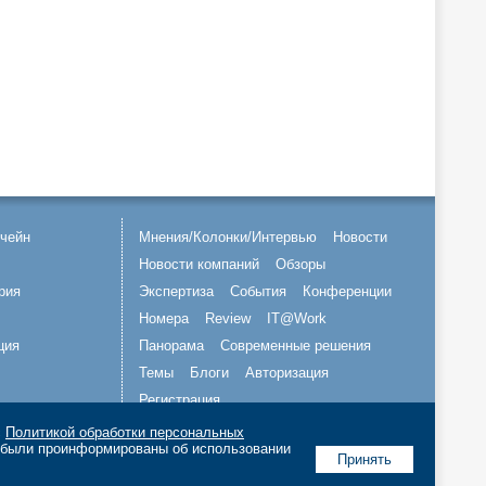
чейн
Мнения/Колонки/Интервью
Новости
Новости компаний
Обзоры
рия
Экспертиза
События
Конференции
Номера
Review
IT@Work
ция
Панорама
Современные решения
Темы
Блоги
Авторизация
Регистрация
с
Политикой обработки персональных
Подписывайтесь на нас
о были проинформированы об использовании
Принять