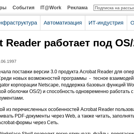
оры
События
IT@Work
Реклама
нфраструктура
Автоматизация
ИТ-индустрия
О
t Reader работает под OS/
.06.1997
чала поставки версии 3.0 продукта Acrobat Reader для опе
Среди новых возможностей программы - тесное взаимодей
gator корпорации Netscape, поддержка базовых функций Wo
кой оболочки OS/2) и способность одновременно работать с
кументами.
ой из перечисленных особенностей Acrobat Reader пользов
ивать PDF-документы через Web, а также читать, заполнять
Acrobat-формы через Сеть.
Workplace Shell позволит легко открывать файлы, перетаски