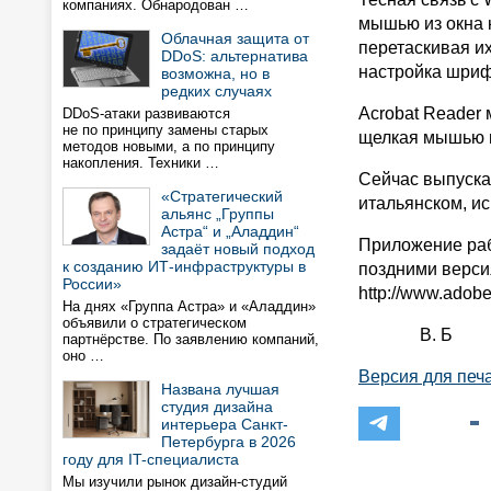
компаниях. Обнародован …
мышью из окна к
Облачная защита от
перетаскивая их
DDoS: альтернатива
настройка шриф
возможна, но в
редких случаях
Acrobat Reader 
DDoS-атаки развиваются
не по принципу замены старых
щелкая мышью н
методов новыми, а по принципу
накопления. Техники …
Сейчас выпуска
«Стратегический
итальянском, и
альянс „Группы
Астра“ и „Аладдин“
Приложение рабо
задаёт новый подход
к созданию ИТ-инфраструктуры в
поздними верси
России»
http://www.adobe
На днях «Группа Астра» и «Аладдин»
объявили о стратегическом
В. Б
партнёрстве. По заявлению компаний,
оно …
Версия для печ
Названа лучшая
студия дизайна
интерьера Санкт-
Петербурга в 2026
году для IT-специалиста
Мы изучили рынок дизайн-студий