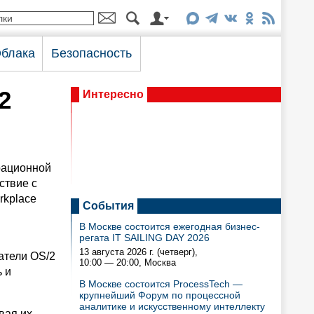
блака
Безопасность
2
Интересно
рационной
ствие с
rkplace
События
В Москве состоится ежегодная бизнес-
регата IT SAILING DAY 2026
13 августа 2026 г. (четверг),
атели OS/2
10:00 — 20:00
, Москва
 и
В Москве состоится ProcessTech —
крупнейший Форум по процессной
аналитике и искусственному интеллекту
вая их