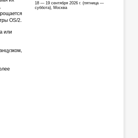
18 — 19 сентября 2026 г. (пятница —
,
суббота), Москва
упрощается
тры OS/2.
ра или
анцузком,
олее