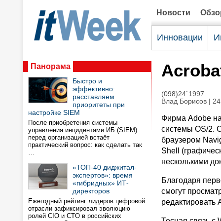
Новости
Обз
Инновации
И
Acroba
Панорама
Быстро и
эффективно:
(098)24`1997
расставляем
Влад Борисов | 24
приоритеты при
настройке SIEM
Фирма Adobe на
После приобретения системы
системы OS/2. 
управления инцидентами ИБ (SIEM)
перед организацией встаёт
браузером Navi
практический вопрос: как сделать так
Shell (графичес
…
несколькими до
«ТОП-40 диджитал-
экспертов»: время
Благодаря перв
«гибридных» ИТ-
директоров
смогут просматр
Ежегодный рейтинг лидеров цифровой
редактировать 
отрасли зафиксировал эволюцию
ролей CIO и CTO в российских
Тесная связь с 