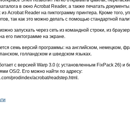
аталога в окно Acrobat Reader, а также печатать документы
 из Acrobat Reader на пиктограмму принтера. Кроме того, 
тов, так как это можно делать с помощью стандартной пали
можно запускать через сеть из командной строки, из браузе
а его пиктограмме на экране.
ется семь версий программы: на английском, немецком, фр
спанском, голландском и шведском языках.
тает с версией Warp 3.0 (с установленным FixPack 26) и б
ями OS/2. Его можно найти по адресу:
.com/prodindex/acrobat/readstep.html.
ати