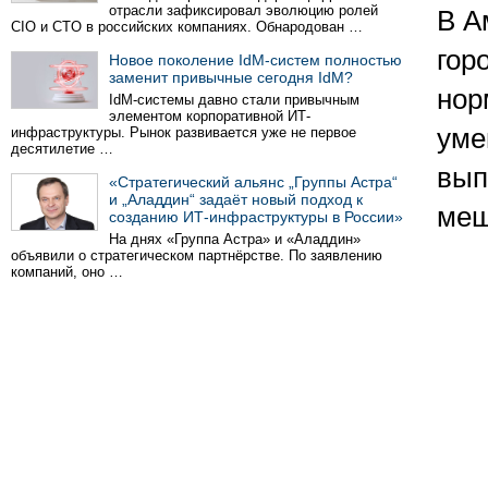
отрасли зафиксировал эволюцию ролей
В А
CIO и CTO в российских компаниях. Обнародован …
гор
Новое поколение IdM-систем полностью
заменит привычные сегодня IdM?
нор
IdM-системы давно стали привычным
элементом корпоративной ИТ-
уме
инфраструктуры. Рынок развивается уже не первое
десятилетие …
вып
«Стратегический альянс „Группы Астра“
и „Аладдин“ задаёт новый подход к
меш
созданию ИТ-инфраструктуры в России»
На днях «Группа Астра» и «Аладдин»
объявили о стратегическом партнёрстве. По заявлению
компаний, оно …