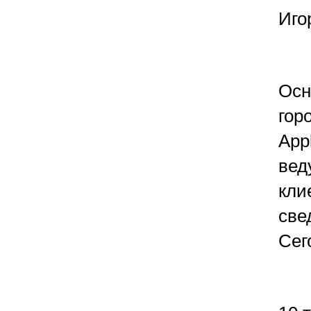
Иго
Осн
гор
App
вед
кли
све
Сег