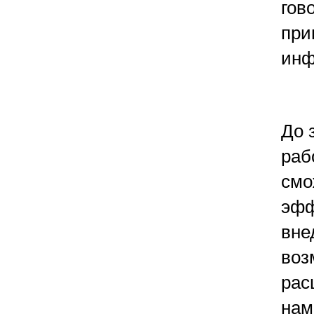
гов
при
инф
До 
раб
смо
эфф
вне
воз
рас
нам