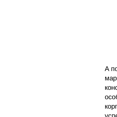
А п
мар
кон
осо
кор
усп