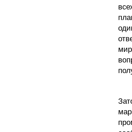
все
пла
оди
отв
мир
воп
пол
Зат
мар
про