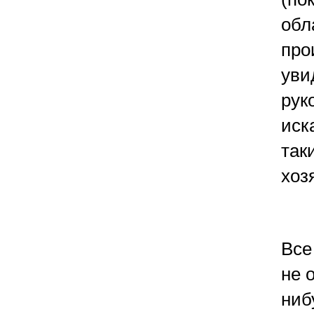
обл
про
уви
рук
иск
так
хоз
Все
не 
ниб