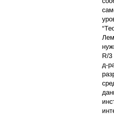
соо
сам
уро
“Те
Лем
нуж
R/3
д-р
раз
сре
дан
инс
инт