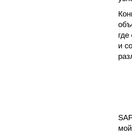
Кон
объ
где
и с
раз
SAP
мой