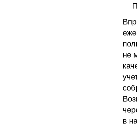
П
Впр
еже
пол
не 
кач
уче
соб
Воз
чер
в н