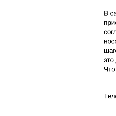
В с
при
сог
нос
шаг
это
Что
Тел