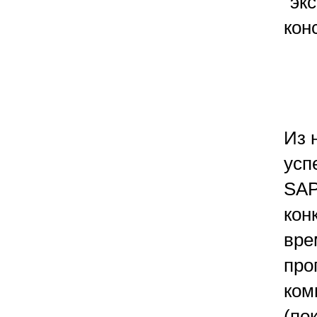
“эк
кон
Из 
усп
SAP
кон
вре
про
ком
(по