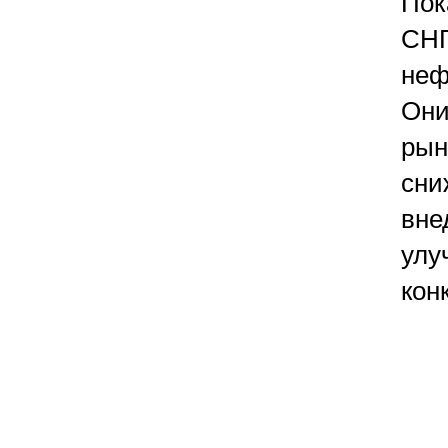
Пок
СНГ
неф
Они
рын
сни
вне
улу
кон