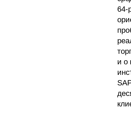
64-
ори
про
реа
тор
и о
инс
SAP
дес
кли