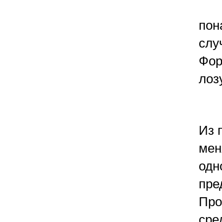
пон
слу
Фор
лоз
Из 
мен
одн
пре
Про
сре