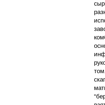
сыр
раз
исп
зав
ком
осн
инф
рук
том
ска
мат
“бе
взят