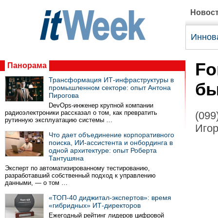
Новос
Иннов
Fo
Панорама
Трансформация ИТ-инфраструктуры в
бы
промышленном секторе: опыт Антона
Пирогова
DevOps-инженер крупной компании
радиоэлектроники рассказал о том, как превратить
(099
рутинную эксплуатацию системы …
Игор
Что дает объединение корпоративного
поиска, ИИ-ассистента и онбординга в
одной архитектуре: опыт Роберта
Тантушяна
Эксперт по автоматизированному тестированию,
разработавший собственный подход к управлению
данными, — о том …
«ТОП-40 диджитал-экспертов»: время
«гибридных» ИТ-директоров
Ежегодный рейтинг лидеров цифровой