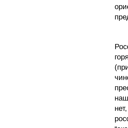
ори
пре
Рос
гор
(пр
чин
пре
наш
нет
рос