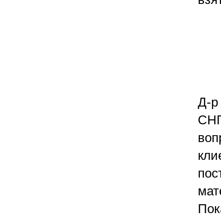
Д-р
СНГ
воп
кли
пос
мат
Пок