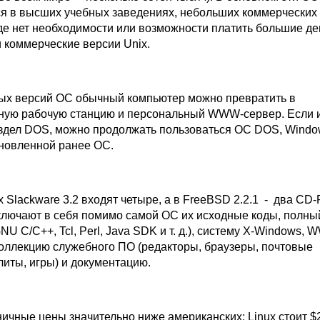
я в высших учебных заведениях, небольших коммерческих
, где нет необходимости или возможности платить большие де
 коммерческие версии Unix.
х версий ОС обычный компьютер можно превратить в
ную рабочую станцию и персональный WWW-сервер. Если 
аздел DOS, можно продолжать пользоваться ОС DOS, Windo
ановленной ранее ОС.
x Slackware 3.2 входят четыре, а в FreeBSD 2.2.1 - два CD
ключают в себя помимо самой ОС их исходные коды, полны
NU С/С++, Tcl, Perl, Java SDK и т. д.), систему X-Windows,
коллекцию служебного ПО (редакторы, браузеры, почтовые
литы, игры) и документацию.
ичные цены значительно ниже американских: Linux стоит $