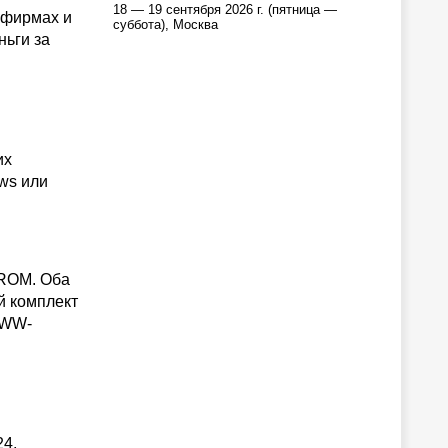
18 — 19 сентября 2026 г. (пятница —
 фирмах и
суббота), Москва
ньги за
их
ws или
-ROM. Оба
й комплект
 WWW-
24,