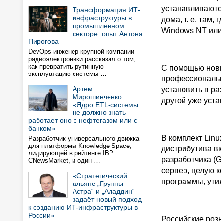
устанавливаютс
Трансформация ИТ-
инфраструктуры в
дома, т. е. там
промышленном
Windows NT или
секторе: опыт Антона
Пирогова
DevOps-инженер крупной компании
радиоэлектроники рассказал о том,
как превратить рутинную
С помощью новы
эксплуатацию системы …
профессиональ
Артем
установить в р
Мирошинченко:
другой уже уст
«Ядро ETL-системы
не должно знать
работает оно с нефтегазом или с
банком»
В комплект Linu
Разработчик универсального движка
для платформы Knowledge Space,
дистрибутива в
лидирующей в рейтинге IBP
разработчика (G
CNewsMarket, и один …
сервер, целую 
«Стратегический
программы, ути
альянс „Группы
Астра“ и „Аладдин“
задаёт новый подход
к созданию ИТ-инфраструктуры в
России»
Российские розн