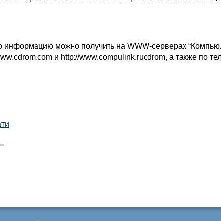
ю информацию можно получить на WWW-серверах “КомпьюЛ
/www.cdrom.com и http://www.compulink.rucdrom, а также по те
ати