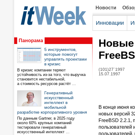
Новости
Обз
Инновации
И
Новые 
Панорама
5 инструментов,
FreeBS
которые помогут
управлять проектами
в кризис
(101)27`1997
В кризис компании теряют
15.07.1997
устойчивость из-за того, что выручка
становится нестабильной,
а стоимость ресурсов растёт …
Генеративный
искусственный
интеллект в
В конце июня к
мобильной
разработке корпоративного уровня
новых версий 3
По данным Gartner, в 2025 году
FreeBSD 2.2.1,
около 60% крупных компаний
пользователей и
тестировали генеративный
искусственный интеллект …
пользователей, 