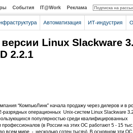
оры
События
IT@Work
Реклама
нфраструктура
Автоматизация
ИТ-индустрия
О
версии Linux Slackware 3.
D 2.2.1
омпания “КомпьюЛинк” начала продажу через дилеров и в р
2-разрядных операционных Unix-систем Linux Slackware 3.2
 пользующихся популярностью среди квалифицированных
 профессионалов (в России на этих ОС работают 5 - 15 тыс
во всем мире - несколько сотен тысяч). В основном эти ОС