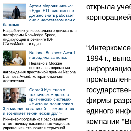
открыла уче
Артем Мирошинченко:
«Ядро ETL-системы не
должно знать работает
корпорацией 
оно с нефтегазом или с
банком»
Разработчик универсального движка для
платформы Knowledge Space,
лидирующей в рейтинге IBP
CNewsMarket, и один …
“Интеркомсе
National Business Award
1994 г., вып
наградила за поиск
Недавно в Москве
информацио
состоялась церемония
награждения престижной премии National
Business Award, которая отмечает
промышленны
достижения …
государстве
Сергей Кузнецов о
техническом долге в
фирмы разра
критических системах:
«Никто не планировал
3,5 миллиона записей — именно так
единого инф
и возникает технический долг»
Инженер-программист рассказывает
компании “В
о том, почему накопленные «кодовые
упрощения» становятся серьезной