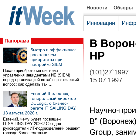
Новости
Обзоры
Инновации
Инфр
В Ворон
Панорама
Быстро и эффективно:
HP
расставляем
приоритеты при
настройке SIEM
После приобретения системы
(101)27`1997
управления инцидентами ИБ (SIEM)
15.07.1997
перед организацией встаёт практический
вопрос: как сделать так …
Евгений Шелестюк,
генеральный директор
DCLogic, о бизнес-
регате IT SAILING DAY,
Научно-прои
13 августа 2026 г.
Евгений, чему будет посвящен
В” (Воронеж
IT SAILING DAY 2026? Сегодня
руководители ИТ-подразделений решают
Group, зани
гораздо более сложные …