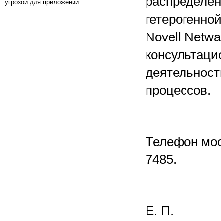
распределен
угрозой для приложений …
гетерогенно
Novell Netw
консультаци
деятельност
процессов.
Телефон моск
7485.
Е. П.