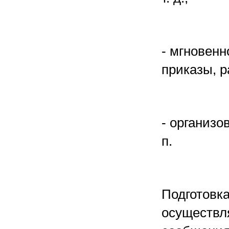
- мгновен
приказы, р
- организо
п.
Подготовк
осуществля