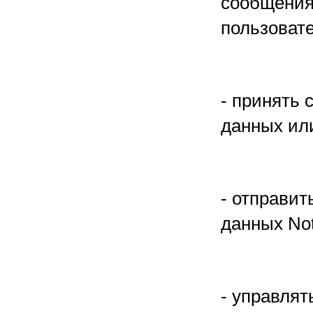
сообщения 
пользовате
- принять 
данных или
- отправит
данных Not
- управля