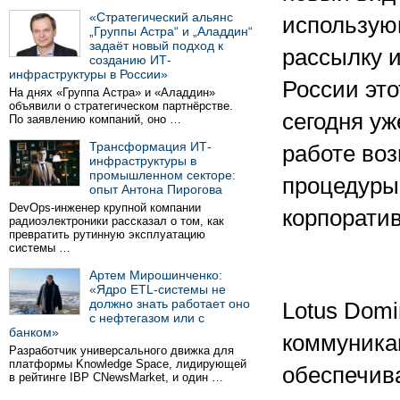
«Стратегический альянс
использующ
„Группы Астра“ и „Аладдин“
задаёт новый подход к
рассылку 
созданию ИТ-
инфраструктуры в России»
России это
На днях «Группа Астра» и «Аладдин»
объявили о стратегическом партнёрстве.
сегодня уж
По заявлению компаний, оно …
Трансформация ИТ-
работе воз
инфраструктуры в
промышленном секторе:
процедуры
опыт Антона Пирогова
DevOps-инженер крупной компании
корпорати
радиоэлектроники рассказал о том, как
превратить рутинную эксплуатацию
системы …
Артем Мирошинченко:
«Ядро ETL-системы не
должно знать работает оно
Lotus Domi
с нефтегазом или с
банком»
коммуника
Разработчик универсального движка для
платформы Knowledge Space, лидирующей
обеспечив
в рейтинге IBP CNewsMarket, и один …