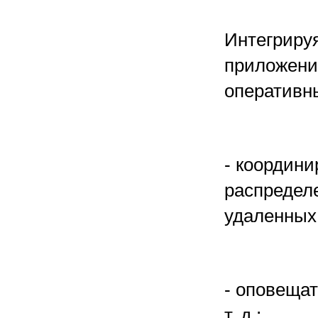
Интегриру
приложени
оперативн
- координ
распредел
удаленных 
- оповещат
т. д.;