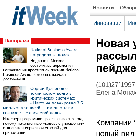
Новости
Обзо
Инновации
Ин
Новая у
Панорама
National Business Award
рассыл
наградила за поиск
Недавно в Москве
пейдж
состоялась церемония
награждения престижной премии National
Business Award, которая отмечает
достижения …
(101)27`1997
Сергей Кузнецов о
Елена Монахо
техническом долге в
критических системах:
«Никто не планировал 3,5
миллиона записей — именно так и
возникает технический долг»
Инженер-программист рассказывает о том,
Компании 
почему накопленные «кодовые упрощения»
становятся серьезной угрозой для
новый вид 
приложений …