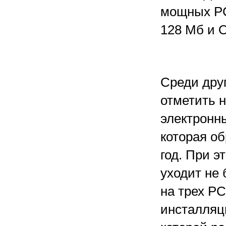
мощных PC
128 Мб и 
Среди дру
отметить 
электронн
которая об
год. При э
уходит не 
на трех Р
инсталляц