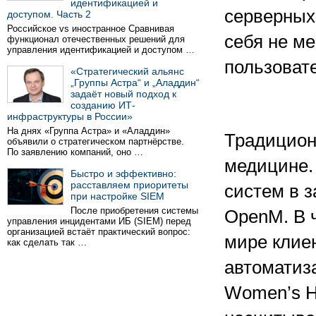
идентификацией и
серверных 
доступом. Часть 2
Российское vs иностранное Сравнивая
себя не м
функционал отечественных решений для
управления идентификацией и доступом …
пользовате
«Стратегический альянс
„Группы Астра“ и „Аладдин“
задаёт новый подход к
созданию ИТ-
инфраструктуры в России»
На днях «Группа Астра» и «Аладдин»
Традицион
объявили о стратегическом партнёрстве.
По заявлению компаний, оно …
медицине.
Быстро и эффективно:
расставляем приоритеты
систем в 
при настройке SIEM
После приобретения системы
OpenM. В 
управления инцидентами ИБ (SIEM) перед
организацией встаёт практический вопрос:
мире клие
как сделать так …
автоматиз
Women’s Ho