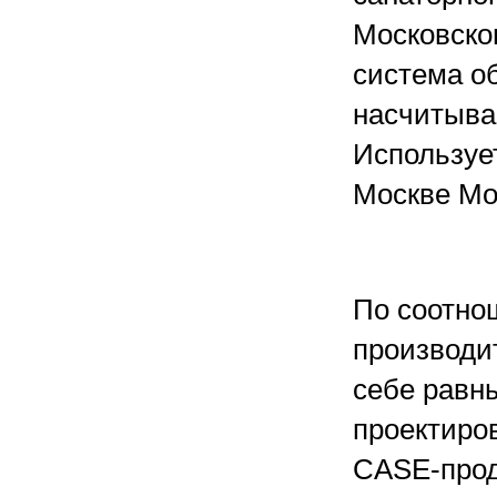
Московског
система о
насчитывае
Используе
Москве Мо
По соотно
производи
себе равны
проектиро
CASE-прод