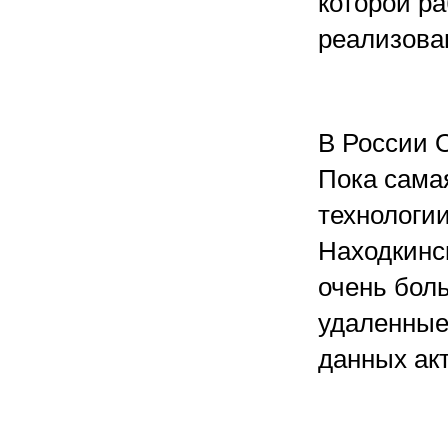
которой ра
реализова
В России 
Пока сама
технологи
Находкинск
очень бол
удаленные
данных ак