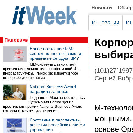
Новости
Обзо
Инновации
Ин
Корпор
Панорама
Новое поколение IdM-
выбир
систем полностью заменит
привычные сегодня IdM?
IdM-системы давно стали
привычным элементом корпоративной ИТ-
(101)27`1997
инфраструктуры. Рынок развивается уже
Сергей Бобр
не первое десятилетие …
National Business Award
наградила за поиск
Недавно в Москве состоялась
церемония награждения
М-техноло
престижной премии National Business Award,
которая отмечает достижения …
мощными. 
Состояние и перспективы
развития российских систем
основе Ope
управления