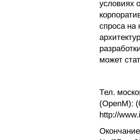
условиях 
корпорати
спроса на
архитекту
разработк
может ста
Тел. моско
(OpenM): (
http://w
Окончание.