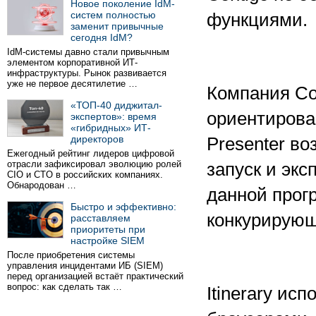
Новое поколение IdM-
систем полностью
функциями.
заменит привычные
сегодня IdM?
IdM-системы давно стали привычным
элементом корпоративной ИТ-
инфраструктуры. Рынок развивается
уже не первое десятилетие …
Компания Co
«ТОП-40 диджитал-
ориентирова
экспертов»: время
«гибридных» ИТ-
директоров
Presenter во
Ежегодный рейтинг лидеров цифровой
отрасли зафиксировал эволюцию ролей
запуск и эк
CIO и CTO в российских компаниях.
Обнародован …
данной прог
Быстро и эффективно:
конкурирующ
расставляем
приоритеты при
настройке SIEM
После приобретения системы
управления инцидентами ИБ (SIEM)
перед организацией встаёт практический
вопрос: как сделать так …
Itinerary ис