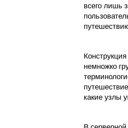
всего лишь з
пользовател
путешествию
Конструкция 
немножко гр
терминологие
путешествие 
какие узлы у
В серверной 