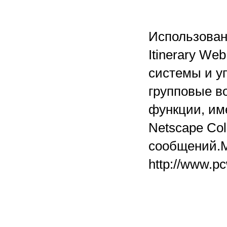
Использован
Itinerary We
системы и у
групповые в
функции, им
Netscape Col
сообщений.М
http://www.p