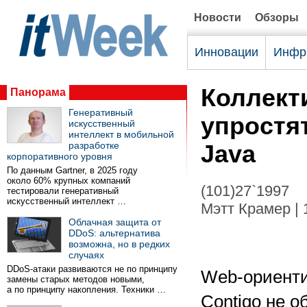
Новости
Обзоры
Инновации
Инфр
Коллект
Панорама
Генеративный
упростя
искусственный
интеллект в мобильной
разработке
Java
корпоративного уровня
По данным Gartner, в 2025 году
около 60% крупных компаний
(101)27`1997
тестировали генеративный
искусственный интеллект …
Мэтт Крамер | 
Облачная защита от
DDoS: альтернатива
возможна, но в редких
случаях
DDoS-атаки развиваются не по принципу
Web-ориенти
замены старых методов новыми,
а по принципу накопления. Техники …
Contigo не 