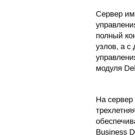
Сервер им
управления
полный ко
узлов, а с
управлени
модуля Del
На сервер
трехлетняя
обеспечив
Business D