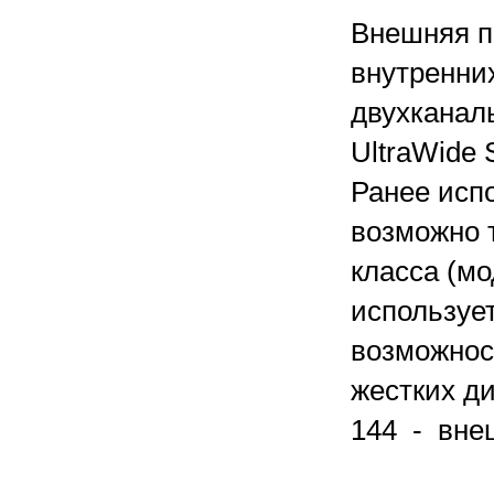
Внешняя п
внутренних
двухканал
UltraWide 
Ранее исп
возможно т
класса (мо
использует
возможнос
жестких д
144 - вне