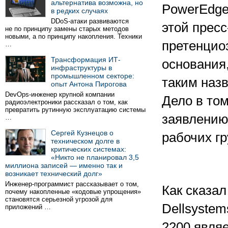
альтернатива возможна, но
PowerEdge
в редких случаях
DDoS-атаки развиваются
этой прес
не по принципу замены старых методов
новыми, а по принципу накопления. Техники
претенцио
…
Трансформация ИТ-
основания
инфраструктуры в
промышленном секторе:
таким назв
опыт Антона Пирогова
DevOps-инженер крупной компании
Дело в том
радиоэлектроники рассказал о том, как
превратить рутинную эксплуатацию системы
заявлению
…
Сергей Кузнецов о
рабочих гр
техническом долге в
критических системах:
«Никто не планировал 3,5
миллиона записей — именно так и
возникает технический долг»
Инженер-программист рассказывает о том,
Как сказа
почему накопленные «кодовые упрощения»
становятся серьезной угрозой для
Dellsyste
приложений …
2200 явля