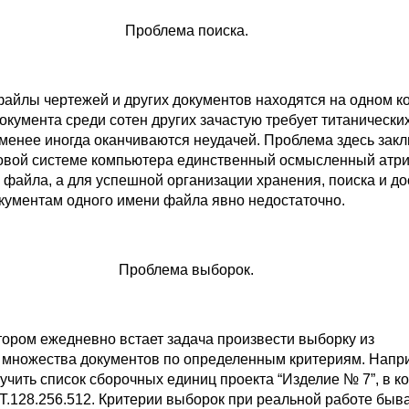
Проблема поиска.
файлы чертежей и других документов находятся на одном к
окумента среди сотен других зачастую требует титанических
 менее иногда оканчиваются неудачей. Проблема здесь закл
ловой системе компьютера единственный осмысленный атри
файла, а для успешной организации хранения, поиска и до
ументам одного имени файла явно недостаточно.
Проблема выборок.
тором ежедневно встает задача произвести выборку из
множества документов по определенным критериям. Напр
учить список сборочных единиц проекта “Изделие № 7”, в к
ДТ.128.256.512. Критерии выборок при реальной работе быв