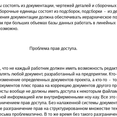
 состоять из документации, чертежей деталей и сборочных
борочные единицы состоят из подсборок, подсборки - из дет
нения документации должна обеспечивать иерархическое п
как при больших объемах базы данных работать в линейных
возможно.
Проблема прав доступа.
, что не каждый работник должен иметь возможность редакт
алять любой документ, разработанный на предприятии. Кто
изменение определенных документов проекта, а кто-то - то
окументов плюс права на коррекцию документов другого пр
исты вообще не должны иметь доступа к некоторым файлам
ой информацией или внутрифирменными ноу-хау. Все это 
аничением прав доступа. Без налаженной системы докумен
ое разграничение прав на структурированном множестве те
есьма проблематично. В то же время без такого разграниче