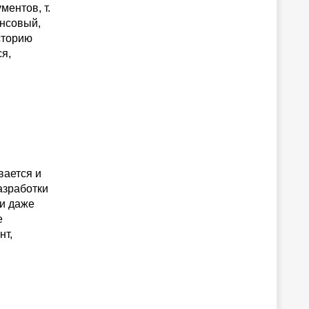
ентов, т.
ансовый,
сторию
ся,
вается и
азработки
 и даже
е
нт,