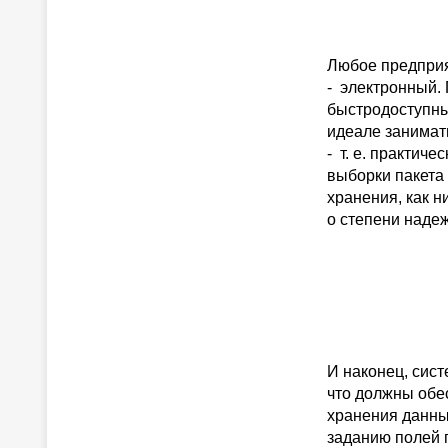
Любое предприя
- электронный.
быстродоступны
идеале занимат
- т. е. практич
выборки пакета 
хранения, как н
о степени надеж
И наконец, сис
что должны обе
хранения данны
заданию полей 