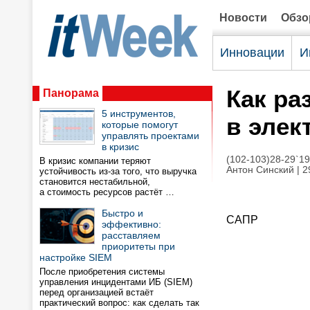
Новости
Обз
Инновации
И
Как ра
Панорама
5 инструментов,
в элек
которые помогут
управлять проектами
в кризис
(102-103)28-29`1
В кризис компании теряют
Антон Синский | 2
устойчивость из-за того, что выручка
становится нестабильной,
а стоимость ресурсов растёт …
Быстро и
САПР
эффективно:
расставляем
приоритеты при
настройке SIEM
После приобретения системы
управления инцидентами ИБ (SIEM)
перед организацией встаёт
практический вопрос: как сделать так