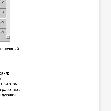
ганизаций
файл;
т. п.
 при этом
и работают,
следующие