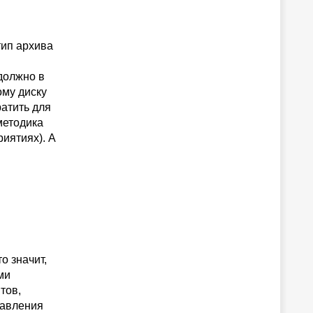
тип архива
должно в
ому диску
ратить для
методика
риятиях). А
о значит,
ми
тов,
равления