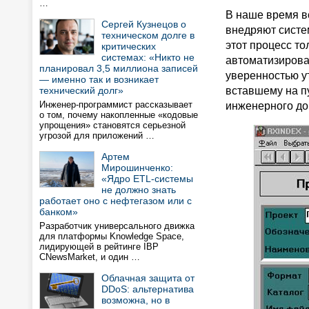
…
В наше время в
Сергей Кузнецов о
внедряют систе
техническом долге в
этот процесс то
критических
системах: «Никто не
автоматизирова
планировал 3,5 миллиона записей
уверенностью у
— именно так и возникает
технический долг»
вставшему на п
Инженер-программист рассказывает
инженерного до
о том, почему накопленные «кодовые
упрощения» становятся серьезной
угрозой для приложений …
Артем
Мирошинченко:
«Ядро ETL-системы
не должно знать
работает оно с нефтегазом или с
банком»
Разработчик универсального движка
для платформы Knowledge Space,
лидирующей в рейтинге IBP
CNewsMarket, и один …
Облачная защита от
DDoS: альтернатива
возможна, но в