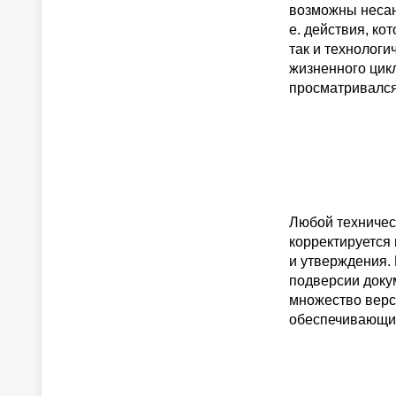
возможны несан
е. действия, ко
так и технолог
жизненного цикл
просматривался,
Любой техничес
корректируется
и утверждения.
подверсии доку
множество верс
обеспечивающий