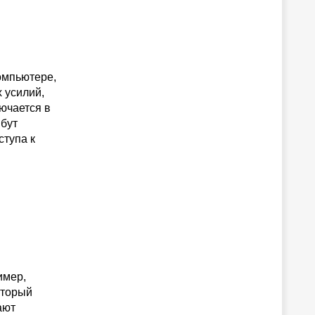
омпьютере,
 усилий,
ючается в
бут
ступа к
имер,
оторый
ают