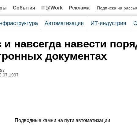
оры
События
IT@Work
Реклама
нфраструктура
Автоматизация
ИТ-индустрия
О
з и навсегда навести поря
тронных документах
997
9.07.1997
Подводные камни на пути автоматизации