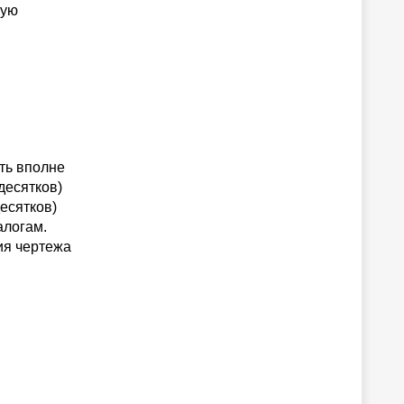
бую
ть вполне
десятков)
есятков)
алогам.
ия чертежа