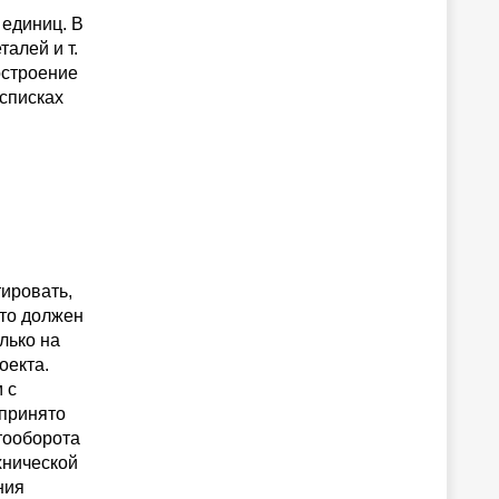
 единиц. В
алей и т.
остроение
 списках
ировать,
-то должен
лько на
оекта.
 с
принято
тооборота
хнической
ния