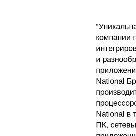
“Уникальн
компании 
интегриро
и разнооб
приложени
National Б
производи
процессоро
National в
ПК, сетев
приложения