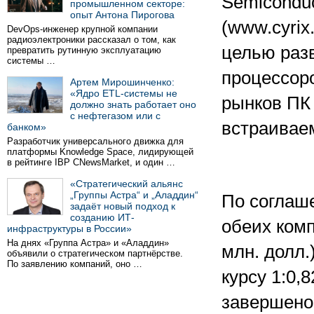
Semiconduc
промышленном секторе:
опыт Антона Пирогова
(www.cyrix
DevOps-инженер крупной компании
радиоэлектроники рассказал о том, как
целью раз
превратить рутинную эксплуатацию
системы …
процессор
Артем Мирошинченко:
«Ядро ETL-системы не
рынков ПК 
должно знать работает оно
с нефтегазом или с
встраивае
банком»
Разработчик универсального движка для
платформы Knowledge Space, лидирующей
в рейтинге IBP CNewsMarket, и один …
«Стратегический альянс
„Группы Астра“ и „Аладдин“
По соглаш
задаёт новый подход к
созданию ИТ-
обеих комп
инфраструктуры в России»
На днях «Группа Астра» и «Аладдин»
млн. долл.
объявили о стратегическом партнёрстве.
По заявлению компаний, оно …
курсу 1:0,
завершено