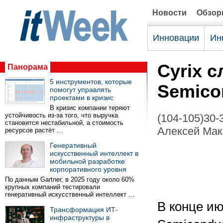
Новости
Обзо
Инновации
Ин
Cyrix с
Панорама
5 инструментов, которые
Semico
помогут управлять
проектами в кризис
В кризис компании теряют
устойчивость из-за того, что выручка
(104-105)30-
становится нестабильной, а стоимость
Алексей Ма
ресурсов растёт …
Генеративный
искусственный интеллект в
мобильной разработке
корпоративного уровня
По данным Gartner, в 2025 году около 60%
крупных компаний тестировали
генеративный искусственный интеллект …
В конце ию
Трансформация ИТ-
инфраструктуры в