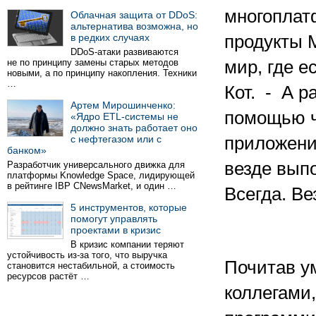
многоплат
Облачная защита от DDoS:
альтернатива возможна, но
в редких случаях
продукты M
DDoS-атаки развиваются
не по принципу замены старых методов
мир, где 
новыми, а по принципу накопления. Техники
…
Кот. - А р
Артем Мирошинченко:
помощью ч
«Ядро ETL-системы не
должно знать работает оно
с нефтегазом или с
приложени
банком»
везде вып
Разработчик универсального движка для
платформы Knowledge Space, лидирующей
в рейтинге IBP CNewsMarket, и один …
Всегда. Ве
5 инструментов, которые
помогут управлять
проектами в кризис
В кризис компании теряют
устойчивость из-за того, что выручка
Почитав у
становится нестабильной, а стоимость
ресурсов растёт …
коллегами