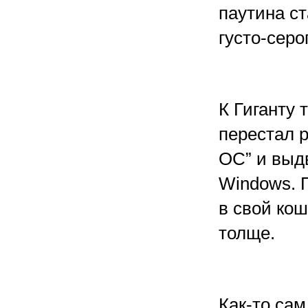
паутина с
густо-серо
К Гиганту 
перестал 
ОС” и выд
Windows. 
в свой кош
толще.
Как-то сам