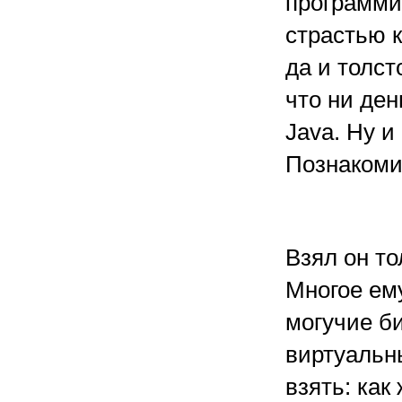
программи
страстью к
да и толст
что ни ден
Java. Ну и
Познакомит
Взял он то
Многое ем
могучие б
виртуальны
взять: как 