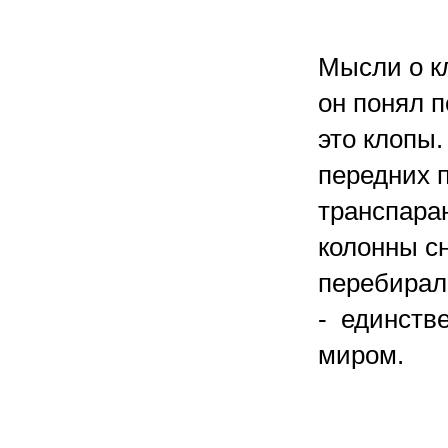
Мысли о кл
он понял 
это клопы.
передних 
транспаран
колонны с
перебирал
- единств
миром.