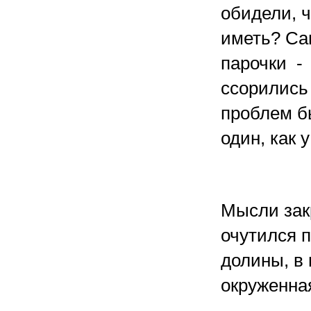
обидели, ч
иметь? Са
парочки - 
ссорились 
проблем б
один, как 
Мысли закр
очутился 
долины, в 
окруженна