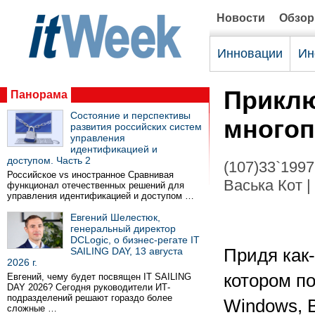
Новости
Обзо
Инновации
Ин
Приклю
Панорама
Состояние и перспективы
много
развития российских систем
управления
идентификацией и
доступом. Часть 2
(107)33`1997
Российское vs иностранное Сравнивая
Васька Кот |
функционал отечественных решений для
управления идентификацией и доступом …
Евгений Шелестюк,
генеральный директор
DCLogic, о бизнес-регате IT
SAILING DAY, 13 августа
Придя как-
2026 г.
котором п
Евгений, чему будет посвящен IT SAILING
DAY 2026? Сегодня руководители ИТ-
подразделений решают гораздо более
Windows, В
сложные …