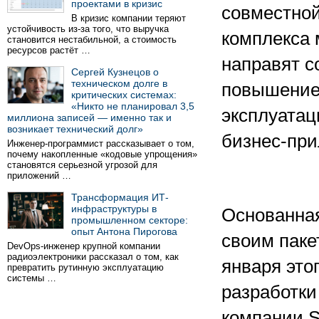
проектами в кризис
совместной
В кризис компании теряют
устойчивость из-за того, что выручка
комплекса 
становится нестабильной, а стоимость
ресурсов растёт …
направят с
Сергей Кузнецов о
техническом долге в
повышение 
критических системах:
«Никто не планировал 3,5
эксплуата
миллиона записей — именно так и
возникает технический долг»
бизнес-при
Инженер-программист рассказывает о том,
почему накопленные «кодовые упрощения»
становятся серьезной угрозой для
приложений …
Трансформация ИТ-
инфраструктуры в
Основанная 
промышленном секторе:
опыт Антона Пирогова
своим паке
DevOps-инженер крупной компании
радиоэлектроники рассказал о том, как
января это
превратить рутинную эксплуатацию
системы …
разработки
компании S