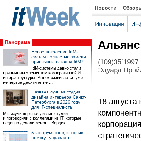
Новости
Обзор
Инновации
Инф
Альянс 
Панорама
Новое поколение IdM-
систем полностью заменит
(109)35`1997
привычные сегодня IdM?
IdM-системы давно стали
Эдуард Прой
привычным элементом корпоративной ИТ-
инфраструктуры. Рынок развивается уже
не первое десятилетие …
Названа лучшая студия
дизайна интерьера Санкт-
18 августа
Петербурга в 2026 году
для IT-специалиста
компонентн
Мы изучили рынок дизайн-студий
и поговорили с коллегами из IT, которые
корпорация
недавно делали ремонт. Вердикт …
5 инструментов, которые
стратегиче
помогут управлять