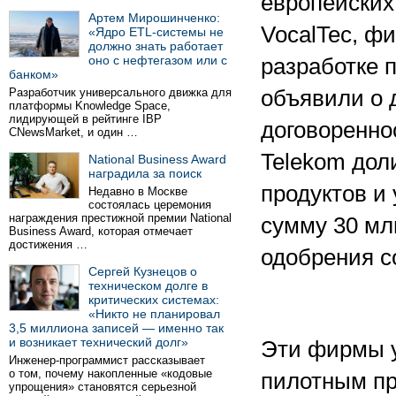
европейских
Артем Мирошинченко:
VocalTec, ф
«Ядро ETL-системы не
должно знать работает
оно с нефтегазом или с
разработке п
банком»
Разработчик универсального движка для
объявили о 
платформы Knowledge Space,
лидирующей в рейтинге IBP
договоренно
CNewsMarket, и один …
Telekom доли
National Business Award
наградила за поиск
продуктов и 
Недавно в Москве
состоялась церемония
награждения престижной премии National
сумму 30 мл
Business Award, которая отмечает
достижения …
одобрения с
Сергей Кузнецов о
техническом долге в
критических системах:
«Никто не планировал
3,5 миллиона записей — именно так
и возникает технический долг»
Эти фирмы у
Инженер-программист рассказывает
о том, почему накопленные «кодовые
пилотным про
упрощения» становятся серьезной