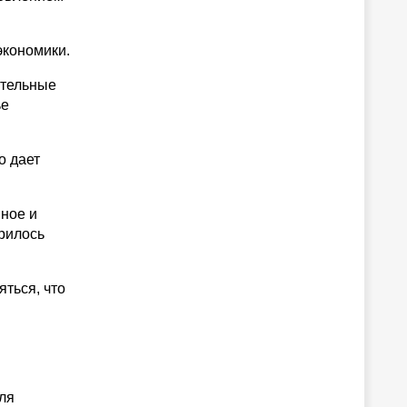
экономики.
ительные
ье
о дает
нное и
рилось
яться, что
ля