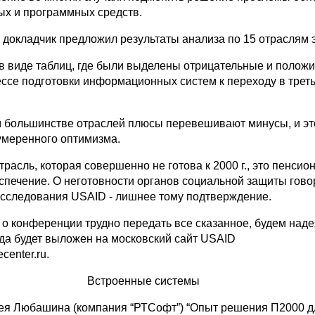
ых и программных средств.
и докладчик предложил результаты анализа по 15 отраслям 
в виде таблиц, где были выделены отрицательные и полож
ессе подготовки информационных систем к переходу в трет
большинстве отраслей плюсы перевешивают минусы, и эт
умеренного оптимизма.
расль, которая совершенно не готова к 2000 г., это пенсио
спечение. О неготовности органов социальной защиты гово
исследования USAID - лишнее тому подтверждение.
 о конференции трудно передать все сказанное, будем наде
да будет выложен на московский сайт USAID
center.ru.
Встроенные системы
ея Любашина (компания “РТСофт”) “Опыт решения П2000 д