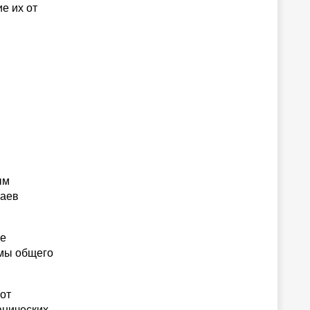
е их от
ым
чаев
ые
емы общего
от
анических