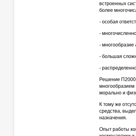
встроенных сис
более многочис
- особая ответс
- многочисленно
- многообразие
- большая слож
- распределенно
Решение П2000 
многообразием 
морально и физ
К тому же отсут
средства, выде
назначения.
Опыт работы ком
космонавтики и 