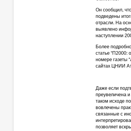
Он сообщил, чт
подведены итог
отрасли. На ос
выявлено инфор
наступлении 20
Более подробно
статье “П2000: 
номере газеты 
сайтах ЦНИИ Ат
Даже если подтв
преувеличена и 
таком исходе по
вовлечены прак
связанные с и
интерпретирован
позволяет вскр