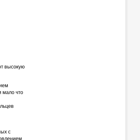
ют высокую
нием
и мало что
ельцев
ных с
новлением