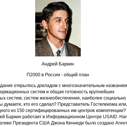
Андрей Баркин
П2000 в России - общий план
дание открылось докладом с многозначительным название
ормационных систем и общая готовность крупнейших
ых систем, систем жизнеобеспечения, наиболее социально
вы думаете, кто его сделал? Представитель Гостелекома или
дного из 150 сертифицированных им центров компетенции? У
ей Баркин работает в Информационном Центре USAID. На
циативе Президента США Джона Кеннеди было создано Аген