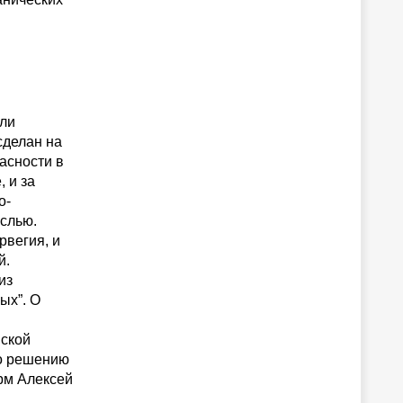
али
сделан на
асности в
 и за
о-
аслью.
рвегия, и
й.
из
ых”. О
ской
по решению
рм Алексей