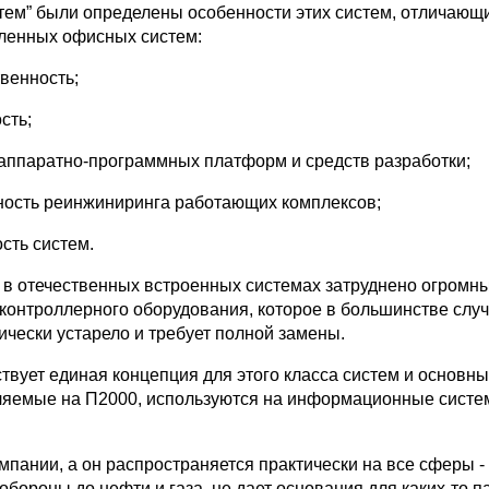
тем” были определены особенности этих систем, отличающи
ленных офисных систем:
твенность;
сть;
 аппаратно-программных платформ и средств разработки;
ность реинжиниринга работающих комплексов;
сть систем.
в отечественных встроенных системах затруднено огромн
контроллерного оборудования, которое в большинстве слу
ически устарело и требует полной замены.
ствует единая концепция для этого класса систем и основн
ляемые на П2000, используются на информационные сист
пании, а он распространяется практически на все сферы - 
обороны до нефти и газа, не дает основания для каких-то п