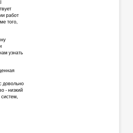
l
твует
ии работ
ме того,
ину
и
нам узнать
бщенная
ес довольно
о - низкий
 систем,