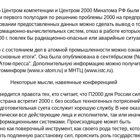
о Центром компетенции и Центром 2000 Минатома РФ были
и первого полугодия по решению проблемы 2000 на предп
новании предоставленных данных можно сделать вывод о то
мационно-вычислительных систем, отказ в работе которых
00 г. повлек бы радиационно-опасные или аварийные ситуа
 с состоянием дел в атомной промышленности можно озна
основные итоги”. Она была опубликована в сентябрьском (№
“Атом-пресса”. Дополнительную информацию можно получит
оминформ (www.x-atom.ru) и МНТЦ (www.istc.ru).
Некоторые мысли, навеянные конференцией
ердится правота тех, кто считает, что П2000 для России си
страна встретит 2000 г. без особых техногенных потрясений,
дготовительная суета сослужит хорошую службу. В нее ока
тически все действующие лица и исполнители, так или инач
нформационными системами. Происходящее может быть
о как поверочный инструмент, как своего рода тестер, кот
ыть подлинную расстановку сил, прояснить роль государств