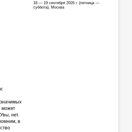
18 — 19 сентября 2026 г. (пятница —
суббота), Москва
м:
 значимых
, может
вы, нет.
помним, в
тство