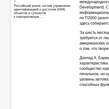
1
международного 
Российский рынок систем управления
Development). С
идентификацией и доступом (IAM)
информационный
объектов и субъектов
к корпоративным …
по П2000 (агент
здесь собираетс
За шесть месяце
требуется от лю
американских н
о том, что твори
Доклад А. Барки
характеристика
сообщество навс
печальное, но 
уровень автомат
способных функ