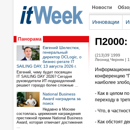
Новости
Обз
Инновации
И
П2000:
Панорама
Евгений Шелестюк,
генеральный
(213)39`1999
директор DCLogic, о
Леонид Черняк | 1
бизнес-регате IT
SAILING DAY, 13 августа 2026 г.
Информационно-
Евгений, чему будет посвящен
конференцию “П
IT SAILING DAY 2026? Сегодня
руководители ИТ-подразделений
наиболее злобо
решают гораздо более сложные …
- Как в целом п
National Business
Award наградила за
переходу в трет
поиск
Недавно в Москве
- Что, в частно
состоялась церемония награждения
престижной премии National Business
- Как обстоят д
Award, которая отмечает достижения
…