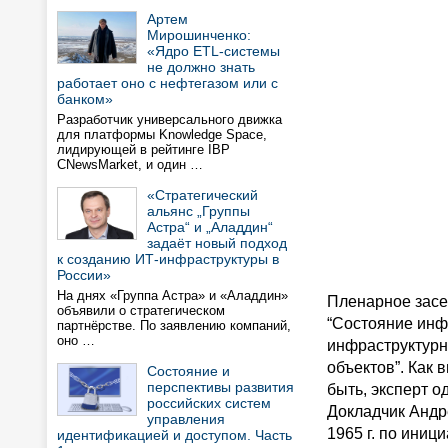
Артем
Мирошинченко:
«Ядро ETL-системы
не должно знать
работает оно с нефтегазом или с
банком»
Разработчик универсального движка
для платформы Knowledge Space,
лидирующей в рейтинге IBP
CNewsMarket, и один …
«Стратегический
альянс „Группы
Астра“ и „Аладдин“
задаёт новый подход
к созданию ИТ-инфраструктуры в
России»
На днях «Группа Астра» и «Аладдин»
Пленарное засе
объявили о стратегическом
“Состояние инф
партнёрстве. По заявлению компаний,
оно …
инфраструктурн
объектов”. Как 
Состояние и
перспективы развития
быть, эксперт о
российских систем
Докладчик Андр
управления
1965 г. по ини
идентификацией и доступом. Часть