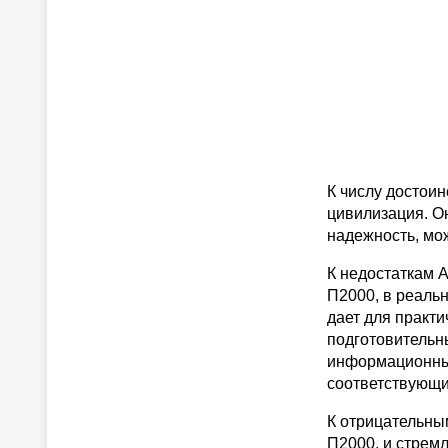
К числу достоин
цивилизация. О
надежность, мож
К недостаткам 
П2000, в реаль
дает для практ
подготовительн
информационных
соответствующих
К отрицательны
П2000, и стрем