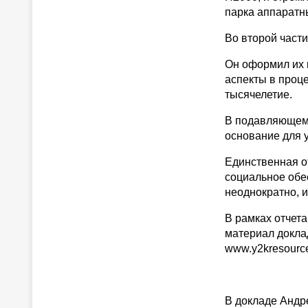
парка аппаратн
Во второй част
Он оформил их 
аспекты в проц
тысячелетие.
В подавляющем 
основание для 
Единственная от
социальное обе
неоднократно, 
В рамках отчета
материал докла
www.y2kresource
В докладе Андр