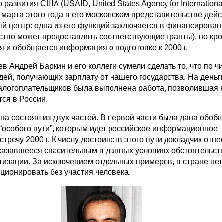
развития США (USAID, United States Agency for Internationa
 марта этого года в его московском представительстве дейс
 центр: одна из его функций заключается в финансирован
ство может предоставлять соответствующие гранты), но кро
я и обобщается информация о подготовке к 2000 г.
в Андрей Баркин и его коллеги сумели сделать то, что по ч
дей, получающих зарплату от нашего государства. На деньг
алогоплательщиков была выполнена работа, позволившая 
тся в России.
на состоял из двух частей. В первой части была дана обо
 “особого пути”, которым идет российское информационное
тречу 2000 г. К числу достоинств этого пути докладчик отн
оказавшееся спасительным в данных условиях обстоятельств
изации. За исключением отдельных примеров, в стране нет
ционировать без участия человека.