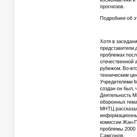
прогнозов.
Подробнее об эт
Хотя в заседани
представители 
проблемах посл
отечественной а
рубежом. Во-вт
техническим це
Учредителями М
создан он был,
Деятельность М
оборонных темат
МНТЦ рассказал
информационным
комиссии Жан-П
проблемы 2000
Самсонов.