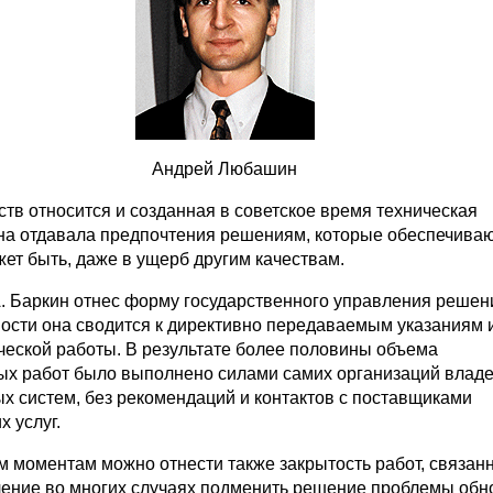
Андрей Любашин
ств относится и созданная в советское время техническая
на отдавала предпочтения решениям, которые обеспечива
ет быть, даже в ущерб другим качествам.
А. Баркин отнес форму государственного управления реше
ности она сводится к директивно передаваемым указаниям 
ической работы. В результате более половины объема
ых работ было выполнено силами самих организаций влад
 систем, без рекомендаций и контактов с поставщиками
 услуг.
м моментам можно отнести также закрытость работ, связан
ление во многих случаях подменить решение проблемы об