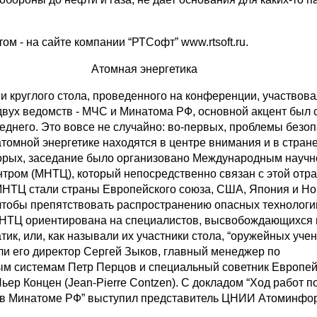
ом - на сайте компании “РТСофт” www.rtsoft.ru.
Атомная энергетика
и круглого стола, проведенного на конференции, участвов
двух ведомств - МЧС и Минатома РФ, основной акцент был 
еднего. Это вовсе не случайно: во-первых, проблемы безоп
томной энергетике находятся в центре внимания и в стране,
орых, заседание было организовано Международным научн
нтром (МНТЦ), который непосредственно связан с этой отр
НТЦ стали страны Европейского союза, США, Япония и Но
 чтобы препятствовать распространению опасных технологи
НТЦ ориентирована на специалистов, высвобождающихся 
ик, или, как называли их участники стола, “оружейных учен
и его директор Сергей Зыков, главный менеджер по
 системам Петр Перцов и специальный советник Европей
ьер Концен (Jean-Pierre Contzen). С докладом “Ход работ 
 в Минатоме РФ” выступил представитель ЦНИИ Атоминфо