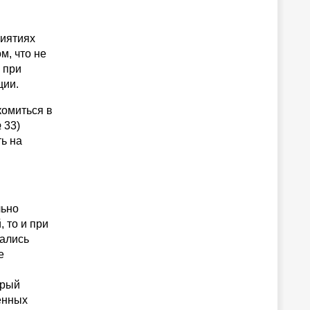
риятиях
м, что не
 при
ции.
комиться в
 33)
ь на
льно
 то и при
зались
е
орый
енных