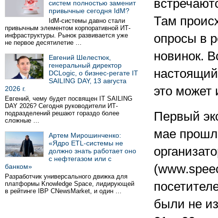
встречаютс
систем полностью заменит
привычные сегодня IdM?
Там происх
IdM-системы давно стали
привычным элементом корпоративной ИТ-
инфраструктуры. Рынок развивается уже
опросы в 
не первое десятилетие …
новинок. В
Евгений Шелестюк,
генеральный директор
настоящий
DCLogic, о бизнес-регате IT
SAILING DAY, 13 августа
это может 
2026 г.
Евгений, чему будет посвящен IT SAILING
DAY 2026? Сегодня руководители ИТ-
подразделений решают гораздо более
Первый эк
сложные …
мае прошло
Артем Мирошинченко:
«Ядро ETL-системы не
организат
должно знать работает оно
с нефтегазом или с
(www.spee
банком»
Разработчик универсального движка для
посетителе
платформы Knowledge Space, лидирующей
в рейтинге IBP CNewsMarket, и один …
были не из