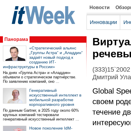
Новости
Обзо
Инновации
Ин
Виртуа
Панорама
«Стратегический альянс
речевы
„Группы Астра“ и „Аладдин“
задаёт новый подход к
созданию ИТ-
инфраструктуры в России»
(333)15`2002
На днях «Группа Астра» и «Аладдин»
Дмитрий Улан
объявили о стратегическом партнёрстве.
По заявлению компаний, оно …
Global Spe
Генеративный
искусственный интеллект в
мобильной разработке
своем род
корпоративного уровня
течение дв
По данным Gartner, в 2025 году около 60%
крупных компаний тестировали
генеративный искусственный интеллект …
интересую
Новое поколение IdM-