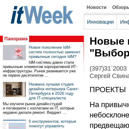
Новости
Обзор
Инновации
Инф
Новые 
Панорама
Новое поколение IdM-
"Выбо
систем полностью заменит
привычные сегодня IdM?
IdM-системы давно стали
привычным элементом корпоративной ИТ-
(397)31`2003
инфраструктуры. Рынок развивается уже
Сергей Свин
не первое десятилетие …
Названа лучшая студия
ПРОЕКТЫ
дизайна интерьера Санкт-
Петербурга в 2026 году
для IT-специалиста
На привыч
Мы изучили рынок дизайн-студий
и поговорили с коллегами из IT, которые
недавно делали ремонт. Вердикт …
небосклоне
5 инструментов, которые
предвещаю
помогут управлять