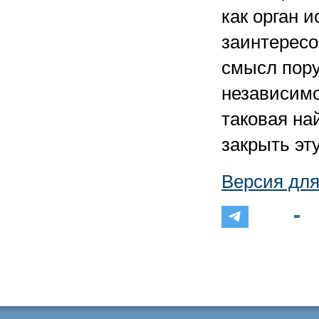
как орган 
заинтересо
смысл пор
независимо
таковая най
закрыть эт
Версия для