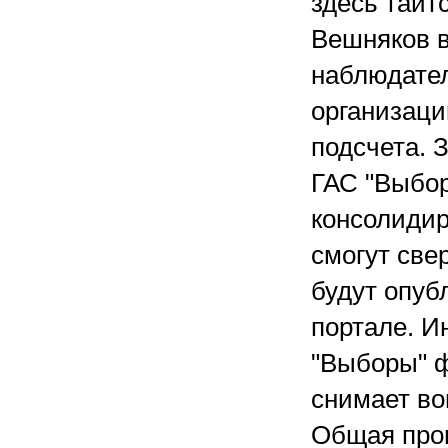
здесь таитс
Вешняков в
наблюдател
организаци
подсчета. 
ГАС "Выбор
консолидир
смогут све
будут опуб
портале. И
"Выборы" ф
снимает во
Общая про