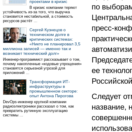
проектами в кризис
по выборам
В кризис компании теряют
устойчивость из-за того, что выручка
Центральна
становится нестабильной, а стоимость
ресурсов растёт …
пресс-конф
Сергей Кузнецов о
техническом долге в
практическ
критических системах:
«Никто не планировал 3,5
автоматизи
миллиона записей — именно так и
возникает технический долг»
Председат
Инженер-программист рассказывает о том,
почему накопленные «кодовые упрощения»
становятся серьезной угрозой для
ее техноло
приложений …
Российско
Трансформация ИТ-
инфраструктуры в
промышленном секторе:
Следует от
опыт Антона Пирогова
DevOps-инженер крупной компании
название, 
радиоэлектроники рассказал о том, как
превратить рутинную эксплуатацию
системы …
совершенно
использова