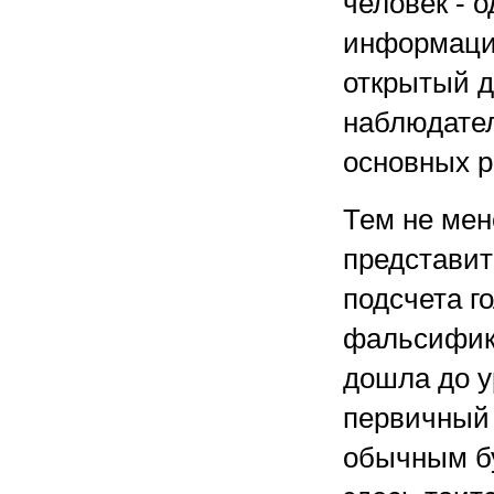
человек - о
информацио
открытый д
наблюдател
основных р
Тем не мен
представит
подсчета г
фальсифика
дошла до у
первичный 
обычным б